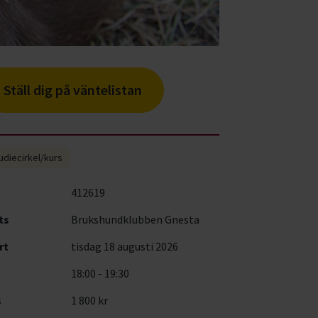
Ställ dig på väntelistan
udiecirkel/kurs
412619
ts
Brukshundklubben Gnesta
rt
tisdag 18 augusti 2026
18:00 - 19:30
s
1 800 kr