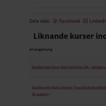
Dela sida:
Facebook
Linked
Liknande kurser i
Arrangemang
Valpkunskap- kurser, studiecirklar & evenemang
Studiecirkel/kurs:
Katrineholms BK - Valpkurs
Studiecirkel/kurs:
Gnesta Trosa brukshundklub
18 augusti