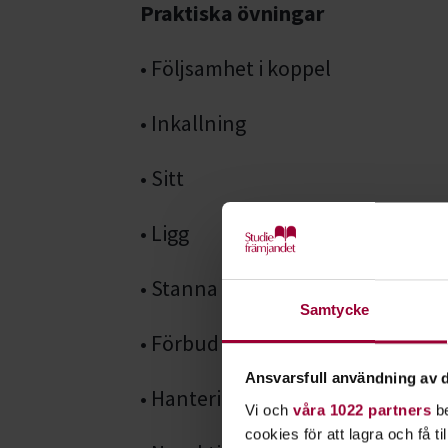
Praktiska övningar
• Följsamhet i koppel
• Inkallning
• Sitt
• Ligg
• Stanna kvar
Samtycke
• Förbud
Ansvarsfull användning av d
• Hantering
Vi och
våra 1022 partners
be
cookies för att lagra och få t