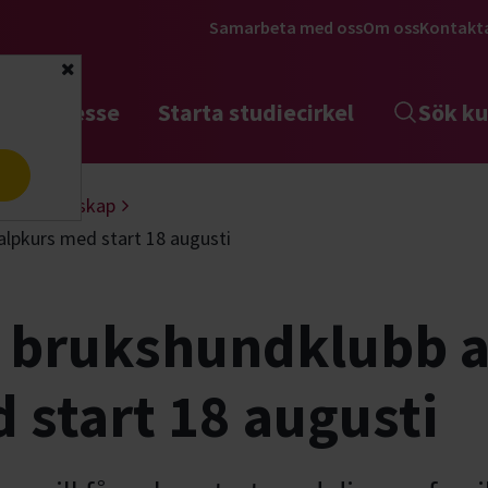
Samarbeta med oss
Om oss
Kontakt
Stäng
tta intresse
Starta studiecirkel
Sök ku
a
Valpkunskap
lpkurs med start 18 augusti
a brukshundklubb 
 start 18 augusti