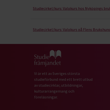
Studiecirkel/kurs:
Valpkurs hos Nyköpings bru
Studiecirkel/kurs:
Valpkurs på Flens Brukshun
Gå till studiefrämjandets startsida
Vi är ett av Sveriges största
studieförbund med ett brett utbud
av studiecirklar, utbildningar,
kulturarrangemang och
föreläsningar.