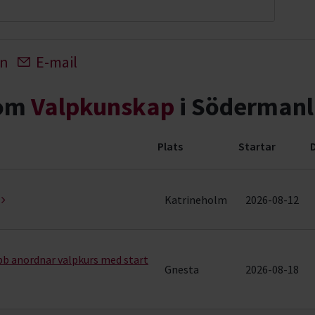
In
E-mail
nom
Valpkunskap
i Södermanl
Plats
Startar
 (4 rader)
Katrineholm
2026-08-12
b anordnar valpkurs med start
Gnesta
2026-08-18