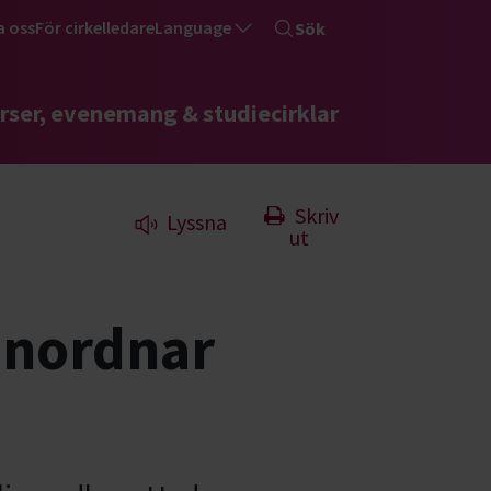
a oss
För cirkelledare
Language
Sök
rser, evenemang & studiecirklar
Skriv
Lyssna
ut
anordnar