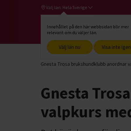
Välj län:
Hela Sverige
Innehållet på den här webbsidan blir mer
Hi
Gå till studiefrämjandets startsid
relevant om du väljer län.
Välj län nu
Visa inte igen
Start
Hitta intresse
Hund & husdjur
Gnesta Trosa brukshundklubb anordnar va
Gnesta Tros
valpkurs med