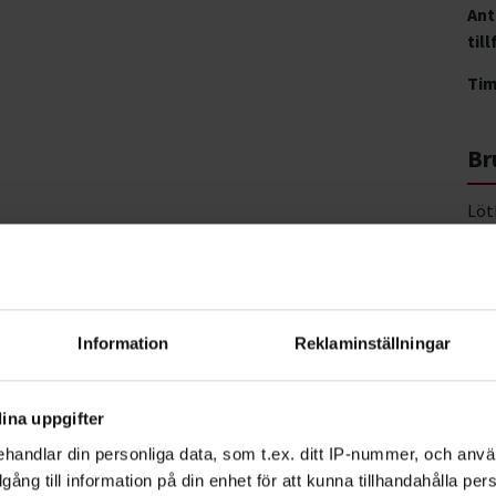
Ant
till
Ti
Br
Löt
646
Vis
Information
Reklaminställningar
ina uppgifter
handlar din personliga data, som t.ex. ditt IP-nummer, och anv
illgång till information på din enhet för att kunna tillhandahålla pe