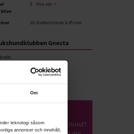
al
5
Visa när
fällen
mmar
10 studietimmar à 45 min
ukshundklubben Gnesta
bodal
 92 Gnesta
a på karta
Om
Valpkunskap
Funderar du på att skaffa hund?
änder teknologi såsom
rsonliga annonser och innehåll,
Kanske har du just hämtat din