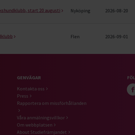
kshundklubb, start 20 augusti
Nyköping
2026-08-20
dklubb
Flen
2026-09-01
GENVÄGAR
FÖL
Kontakta oss
Press
Rapportera om missförhållanden
Våra anmälningsvillkor
Om webbplatsen
About Studiefrämjandet