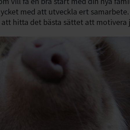
som vill få en bra start med din nya fa
ycket med att utveckla ert samarbete
 att hitta det bästa sättet att motivera