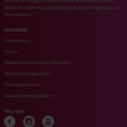
Vi är ett av Sveriges största studieförbund med ett brett
utbud av studiecirklar, utbildningar, kulturarrangemang och
föreläsningar.
GENVÄGAR
Kontakta oss
Press
Rapportera om missförhållanden
Våra anmälningsvillkor
Om webbplatsen
About Studiefrämjandet
FÖLJ OSS