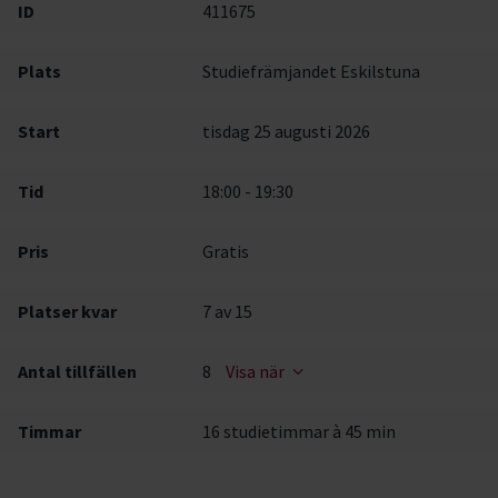
ID
411675
Plats
Studiefrämjandet Eskilstuna
Start
tisdag 25 augusti 2026
Tid
18:00 - 19:30
Pris
Gratis
Platser kvar
7
av 15
Antal tillfällen
8
Visa när
Timmar
16 studietimmar à 45 min