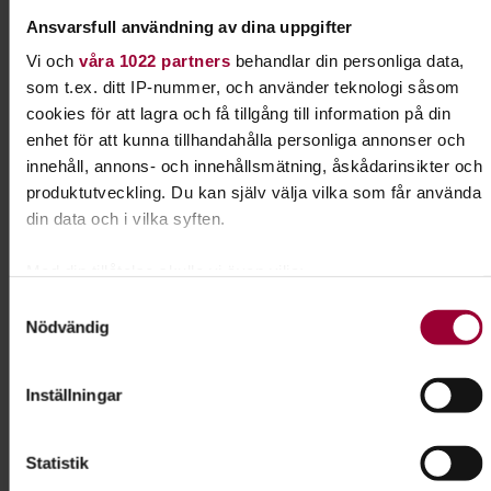
går ut och fotograferar tillsammans.
Ansvarsfull användning av dina uppgifter
Grundtanken för den här fotocirkeln är att vi tillsammans
Vi och
våra 1022 partners
behandlar din personliga data,
skapar den samvaro och innehåll vi tillsammans kommer
som t.ex. ditt IP-nummer, och använder teknologi såsom
fram till vad vi vill ha.
cookies för att lagra och få tillgång till information på din
enhet för att kunna tillhandahålla personliga annonser och
Studiecirkeln är kostnadsfri för alla deltagare.
innehåll, annons- och innehållsmätning, åskådarinsikter och
produktutveckling. Du kan själv välja vilka som får använda
Kursledare
din data och i vilka syften.
Peter Eklöf
Med din tillåtelse skulle vi även vilja:
Samla in information om din geografiska plats som
Samtyckesval
Kontakt
Nödvändig
kan ha en noggrannhet på upp till flera meter
Identifiera din enhet genom att aktivt skanna den för
Aleksandar Prodanovic
specifika kännetecken (fingeravtryck)
Inställningar
Folkbildningsutvecklare
Ta reda på mer om hur dina personliga uppgifter behandlas
Tillgänglighet & Jämlikhet
och ställ in dina preferenser i
detaljsektionen
. Du kan
Skicka e-post
Statistik
ändra eller dra tillbaka ditt samtycke när som helst från
016-15 93 31
cookie-förklaringen.