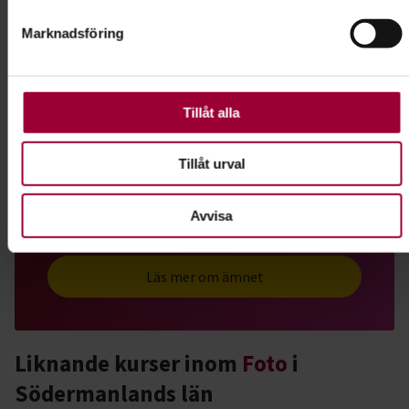
Marknadsföring
För att du ska få en så bra upplevelse som möjligt
använder vi kakor (cookies) på vår webbplats. Vissa kakor
Dela:
Facebook
LinkedIn
E-mail
är nödvändiga för att webbplatsen ska fungera. Andra är
valbara.
Tillåt alla
Digitalt foto
Tillåt urval
Bli en kreativ, kunnig och skarpsynt fotograf. Ju
mer du kan om fotografi, desto mer kan du
Avvisa
utveckla dina bilder och låta kreativiteten flöda.
Läs mer om ämnet
Liknande kurser inom
Foto
i
Södermanlands län