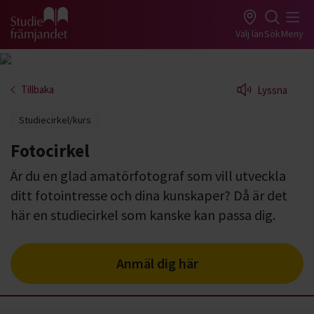
Gå till studiefrämjandets startsida
Välj län
Sök
Meny
Tillbaka
Lyssna
Studiecirkel/kurs
Fotocirkel
Är du en glad amatörfotograf som vill utveckla
ditt fotointresse och dina kunskaper? Då är det
här en studiecirkel som kanske kan passa dig.
Anmäl dig här