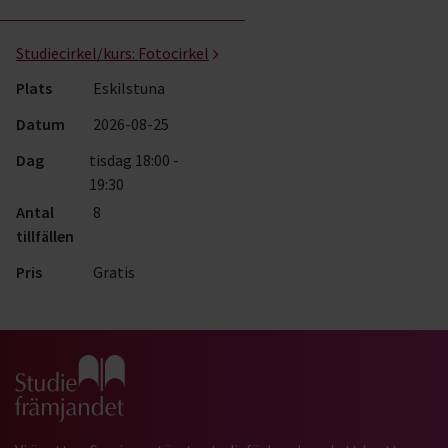
Foto- kurser, studiecirklar & evenemang (1 rader)
Studiecirkel/kurs:
Fotocirkel
Plats
Eskilstuna
Datum
2026-08-25
Dag
tisdag 18:00 -
19:30
Antal
8
tillfällen
Pris
Gratis
Gå till studiefrämjandets startsida