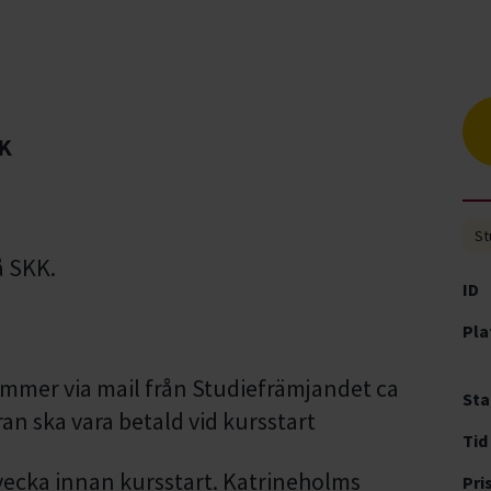
BK
St
å SKK.
ID
Pla
ommer via mail från Studiefrämjandet ca
Sta
an ska vara betald vid kursstart
Tid
vecka innan kursstart. Katrineholms
Pri