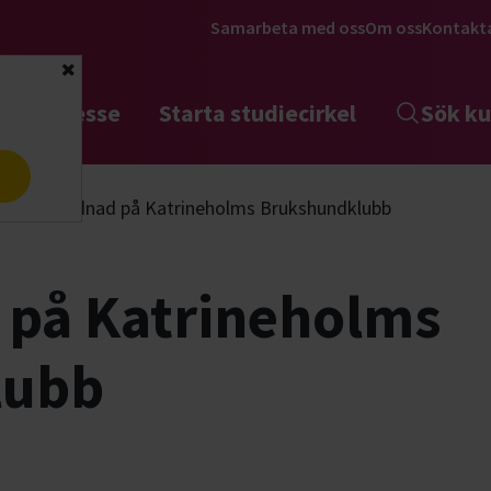
Samarbeta med oss
Om oss
Kontakt
Stäng
tta intresse
Starta studiecirkel
Sök ku
a
Brukslydnad på Katrineholms Brukshundklubb
 på Katrineholms
lubb