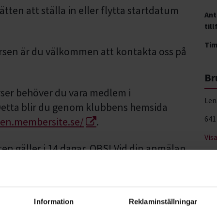
ten att ställa in eller flytta startdatum
Ant
till
Ti
rsen är du välkommen att kontakta oss på
Br
rser behöver du vara medlem i
Len
etta blir du genom klubbens hemsida
641
en.membersite.se/
.
Vis
en gäller i 14 dagar. OBS! Vid din anmälan
ör vid kursstart. Fullständiga villkor för
eframjandet.se/om-
Information
Reklaminställningar