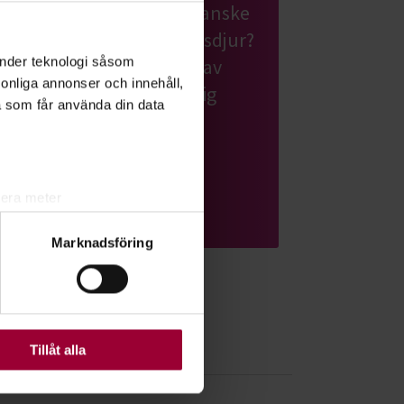
att skaffa en valp? Eller kanske
en katt eller ett annat husdjur?
änder teknologi såsom
Grattis! Det finns massor av
rsonliga annonser och innehåll,
roliga saker du kan lära dig
a som får använda din data
tillsammans med andra
djurägare.
lera meter
Läs mer om ämnet
ryck)
Marknadsföring
ljsektionen
. Du kan ändra
ats. Vissa kakor är
Tillåt alla