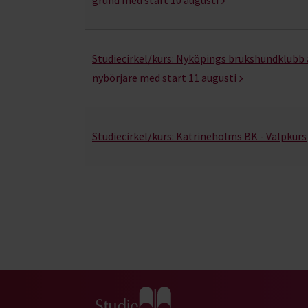
Studiecirkel/kurs:
Nyköpings brukshundklubb a
nybörjare med start 11 augusti
Studiecirkel/kurs:
Katrineholms BK - Valpkurs
Gå till studiefrämjandets startsida