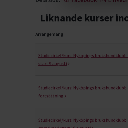
Liknande kurser i
Arrangemang
Hund & husdjur- kurser, studiecirklar & evenema
Studiecirkel/kurs:
Nyköpings brukshundklubb 
start 9 augusti
Studiecirkel/kurs:
Nyköpings brukshundklubb 
fortsättning
Studiecirkel/kurs:
Nyköpings brukshundklubb 
grund med start 10 augusti