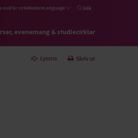
a oss
För cirkelledare
Language
Sök
rser, evenemang & studiecirklar
Lyssna
Skriv ut