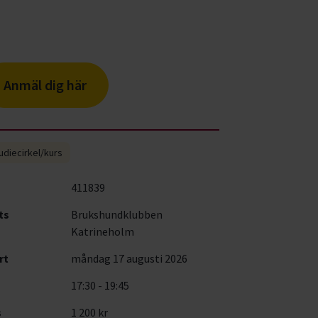
Anmäl dig här
udiecirkel/kurs
411839
ts
Brukshundklubben
Katrineholm
rt
måndag 17 augusti 2026
17:30 - 19:45
s
1 200 kr