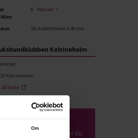
al
6
Visa när
fällen
mmar
18 studietimmar à 45 min
ukshundklubben Katrineholm
atorpet
 21 Katrineholm
a på karta
Hund & husdjur
Om
Har du hund eller planerar du