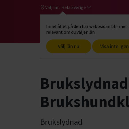
Välj län:
Hela Sverige
Innehållet på den här webbsidan blir mer
Hi
Gå till studiefrämjandets startsid
relevant om du väljer län.
Välj län nu
Visa inte igen
Start
Hitta intresse
Hund & husdjur
Brukslydnad
Brukshundk
Brukslydnad