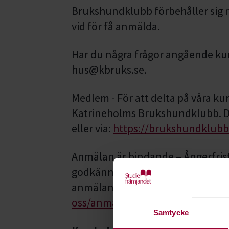
Brukshundklubb förbehåller sig rät
vid för få anmälda.
Har du några frågor angående ku
hus@kbruks.se.
Medlem - För att delta på våra ku
Katrineholms Brukshundklubb. D
eller via:
https://brukshundklubb
Anmälan är bindande – Ångerfrist
godkänner du att ångerrätten upph
anmälan hittar du här:
www.studi
oss/anmalningsvillkor/
Samtycke