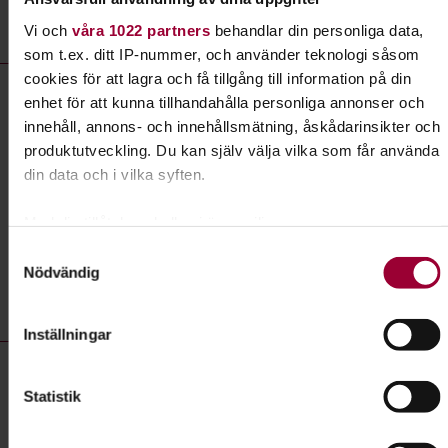
Södermanlands län
Vi och
våra 1022 partners
behandlar din personliga data,
som t.ex. ditt IP-nummer, och använder teknologi såsom
Utflykter- kurser, studiecirklar & evenemang (13 rader)
cookies för att lagra och få tillgång till information på din
Utflykt:
Tisdagsskådning med Katrineholm Vingåkers
enhet för att kunna tillhandahålla personliga annonser och
Ornitologer
innehåll, annons- och innehållsmätning, åskådarinsikter och
produktutveckling. Du kan själv välja vilka som får använda
Plats
Katrineholm
din data och i vilka syften.
Datum
2026-08-18
Med din tillåtelse skulle vi även vilja:
Dag
tisdag 07:30 - 12:00
Samla in information om din geografiska plats som
Samtyckesval
Antal tillfällen
0
Nödvändig
kan ha en noggrannhet på upp till flera meter
Pris
Identifiera din enhet genom att aktivt skanna den för
Gratis
specifika kännetecken (fingeravtryck)
Inställningar
Ta reda på mer om hur dina personliga uppgifter behandlas
Studiecirkel/kurs:
Utflykt till Vingåker med Katrineholm
och ställ in dina preferenser i
detaljsektionen
. Du kan
Statistik
Vingåkers Ornitologer
ändra eller dra tillbaka ditt samtycke när som helst från
cookie-förklaringen.
Plats
Katrineholm