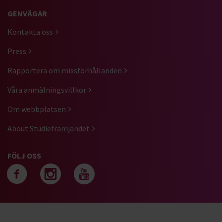
GENVÄGAR
Kontakta oss
Press
Rapportera om missförhållanden
Våra anmälningsvillkor
Om webbplatsen
About Studiefrämjandet
FÖLJ OSS
Följ oss på facebook
Följ oss på instagra
Följ oss på yout