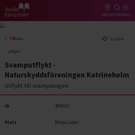
Gå till studiefrämjandets startsida
Välj län
Sök
Meny
Tillbaka
Lyssna
Utflykt
Svamputflykt -
Naturskyddsföreningen Katrineholm
Utflykt till svampskogen.
ID
409552
Plats
Röda Ladan