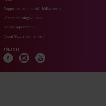
Rapportera om missförhållanden
Våra anmälningsvillkor
Om webbplatsen
About Studiefrämjandet
FÖLJ OSS
Följ oss på facebook
Följ oss på instagra
Följ oss på yout