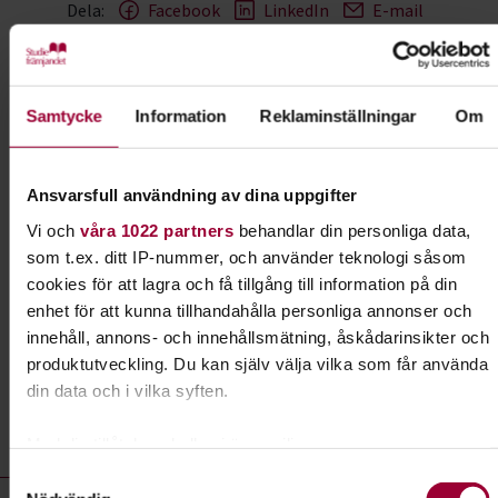
Dela:
Facebook
LinkedIn
E-mail
Samhälle & hållbar utveckling
Samtycke
Information
Reklaminställningar
Om
Lär dig mer om samhällsfrågor och hållbar
utveckling. Skapa förändring där du bor och var
med och hjälp andra människor.
Ansvarsfull användning av dina uppgifter
Vi och
våra 1022 partners
behandlar din personliga data,
Läs mer om ämnet
som t.ex. ditt IP-nummer, och använder teknologi såsom
cookies för att lagra och få tillgång till information på din
enhet för att kunna tillhandahålla personliga annonser och
innehåll, annons- och innehållsmätning, åskådarinsikter och
Liknande kurser inom
Samhälle &
produktutveckling. Du kan själv välja vilka som får använda
din data och i vilka syften.
hållbar utveckling
i Södermanlands
län
Med din tillåtelse skulle vi även vilja:
Samla in information om din geografiska plats som
Samtyckesval
Samhälle & hållbar utveckling- kurser, studiecirklar & evenemang 