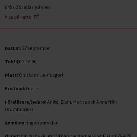
645 62 Stallarholmen
Visa på karta
Datum:
27 september
Tid:
14.00-16.00
Plats:
Ohlssons Hembageri
Kostnad:
Gratis
Föreläsare/ledare:
Anita, Euan, Marita och Anna från
Drömfabriken
Anmälan:
Ingen anmälan
Övrigt:
Vill du ha skjuts? Vi hämtar gärna! Ring Euan: 076-875