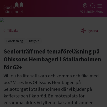
Gå till studiefrämjandets startsida
Välj län
Sök
Meny
Tillbaka
Lyssna
Föreläsning
Utflykt
Seniorträff med temaföreläsning på
Ohlssons Hembageri i Stallarholmen
för 62+
Vill du ha lite sällskap och komma och fika med
oss? Vi ses hos Ohlssons Hembageri på
Selaötorget i Stallarholmen där vi bjuder på
kaffe/te och fikabröd. En mötesplats för
ensamma äldre. Vi lyfter olika samtalsämnen.