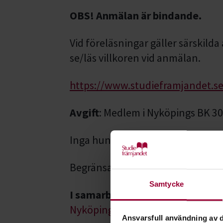
OBS! Anmälan är bindande.
Vid föreläsningar gäller särskild
se/läs villkoren vid anmälan.
https://www.studieframjandet.se
Avgift
: Medlem i Nyköpings BK 3
Inga hundar i klubbhuset under 
Begränsat antal plats så säkra din
Samtycke
I samarbete med
Nyköpings Brukshundklubb
Ansvarsfull användning av d