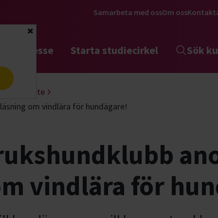
Samarbeta med oss
Om oss
Kontakt
Stäng
tta intresse
Starta studiecirkel
Sök ku
a
Nosarbete
läsning om vindlära för hundägare!
rukshundklubb an
om vindlära för hu