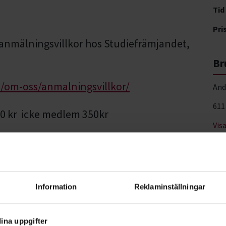
Tid
Pri
a anmälningsvillkor hos Studiefrämjandet,
Br
/om-oss/anmalningsvillkor/
And
611
00 kr icke medlem 350kr
Vis
kvällen i samband med föreläsningen
 plats nu!
Information
Reklaminställningar
ina uppgifter