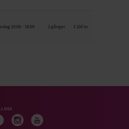
ördag 10:00 - 18:00
2 gånger
3 200 kr
J OSS
Följ oss på facebook
Följ oss på instagram
Följ oss på youtub