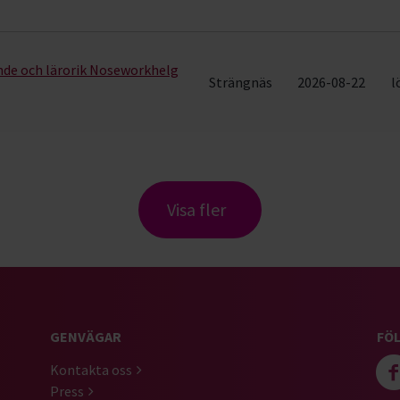
nde och lärorik Noseworkhelg
Strängnäs
2026-08-22
l
Visa fler
GENVÄGAR
FÖL
Kontakta oss
Press