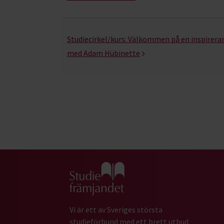
Studiecirkel/kurs:
Välkommen på en inspirera
med Adam Hübinette
Gå till studiefrämjandets startsida
Vi är ett av Sveriges största
studieförbund med ett brett utbud