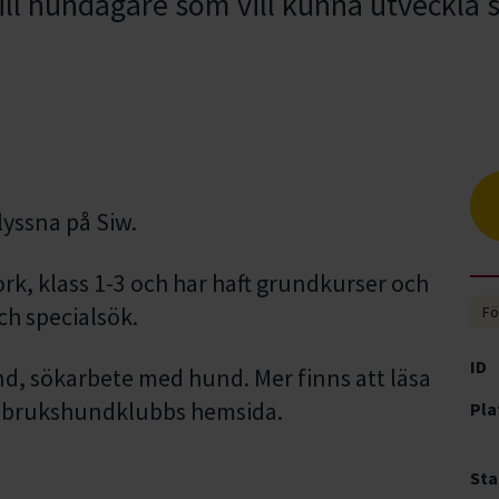
ll hundägare som vill kunna utveckla si
yssna på Siw.
rk, klass 1-3 och har haft grundkurser och
ch specialsök.
Fö
ID
nd, sökarbete med hund. Mer finns att läsa
s brukshundklubbs hemsida.
Pla
Sta