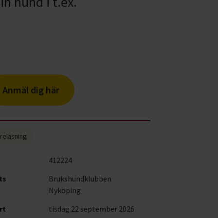
n hund i t.ex.
Anmäl dig här
reläsning
412224
ts
Brukshundklubben
Nyköping
rt
tisdag 22 september 2026