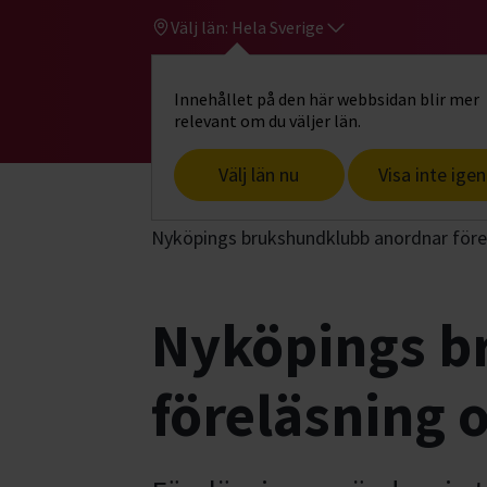
Välj län:
Hela Sverige
Innehållet på den här webbsidan blir mer
Hi
Gå till studiefrämjandets startsid
relevant om du väljer län.
Välj län nu
Visa inte igen
Start
Hitta intresse
Hund & husdjur
Nyköpings brukshundklubb anordnar före
Nyköpings b
föreläsning 