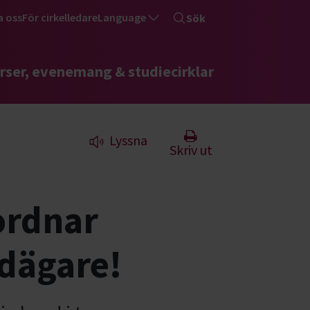
a oss
För cirkelledare
Language
Sök
rser, evenemang & studiecirklar
Lyssna
Skriv ut
ordnar
ndägare!