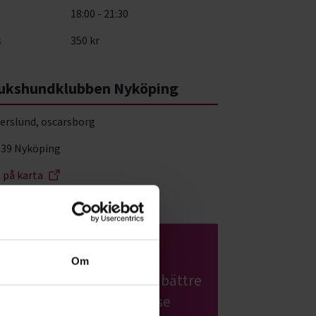
18:00 - 21:30
s
350 kr
ukshundklubben Nyköping
erslund, oscarsborg
 39 Nyköping
a på karta
Nosarbete
Om
Lär din hund att bli ännu bättre
på att dofta sig fram. I Nose