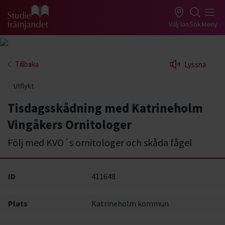
Gå till studiefrämjandets startsida
Välj län
Sök
Meny
Tillbaka
Lyssna
Utflykt
Tisdagsskådning med Katrineholm
Vingåkers Ornitologer
Följ med KVO´s ornitologer och skåda fågel
ID
411648
Plats
Katrineholm kommun