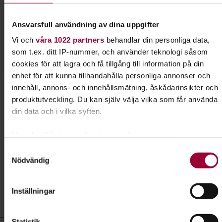
Ansvarsfull användning av dina uppgifter
Vi och
våra 1022 partners
behandlar din personliga data,
Liknande kurser inom
Utflykter
i
som t.ex. ditt IP-nummer, och använder teknologi såsom
Södermanlands län
cookies för att lagra och få tillgång till information på din
enhet för att kunna tillhandahålla personliga annonser och
Utflykter- kurser, studiecirklar & evenemang (13 rader)
innehåll, annons- och innehållsmätning, åskådarinsikter och
Utflykt:
Tisdagsskådning med Katrineholm Vingåkers
produktutveckling. Du kan själv välja vilka som får använda
Ornitologer
din data och i vilka syften.
Plats
Katrineholm
Med din tillåtelse skulle vi även vilja:
Datum
2026-08-18
Samla in information om din geografiska plats som
Samtyckesval
Nödvändig
Dag
tisdag 07:30 - 12:00
kan ha en noggrannhet på upp till flera meter
Identifiera din enhet genom att aktivt skanna den för
Antal tillfällen
0
specifika kännetecken (fingeravtryck)
Inställningar
Pris
Gratis
Ta reda på mer om hur dina personliga uppgifter behandlas
och ställ in dina preferenser i
detaljsektionen
. Du kan
Statistik
ändra eller dra tillbaka ditt samtycke när som helst från