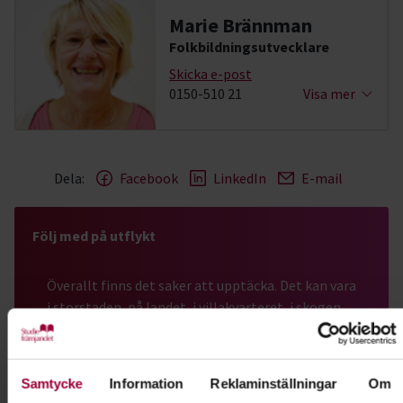
Marie Brännman
Folkbildningsutvecklare
Skicka e-post
0150-510 21
Visa mer
Dela:
Facebook
LinkedIn
E-mail
Följ med på utflykt
Överallt finns det saker att upptäcka. Det kan vara
i storstaden, på landet, i villakvarteret, i skogen
eller i stadsparken. Häng med på någon av våra
naturguidningar!
Samtycke
Information
Reklaminställningar
Om
Läs mer om ämnet