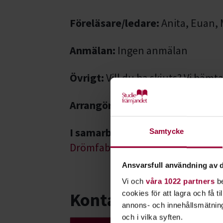
Föreläsare/ledare:
Anita, Euan, 
Anmälan:
Ingen anmälan
Övrigt:
Vill du ha skjuts? Vi hämt
Arrangör:
Drömfabriken i samarb
I samarbete med
Samtycke
Drömfabriken
Ansvarsfull användning av d
Vi och
våra 1022 partners
be
Kontakt
cookies för att lagra och få t
annons- och innehållsmätning
och i vilka syften.