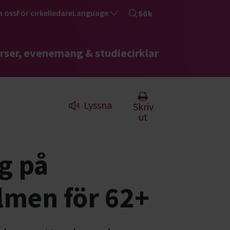
a oss
För cirkelledare
Language
Sök
rser, evenemang & studiecirklar
Lyssna
Skriv
ut
g på
lmen för 62+