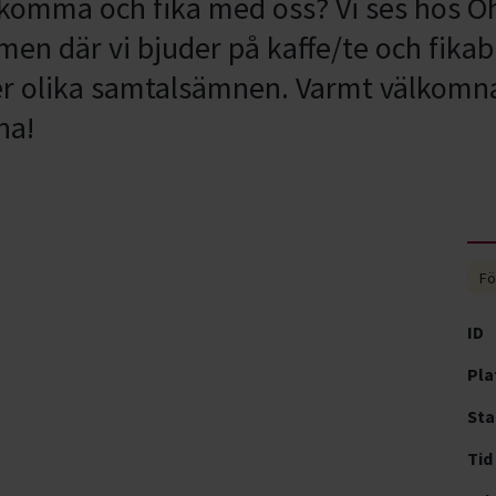
ch komma och fika med oss? Vi ses hos
lmen där vi bjuder på kaffe/te och fika
ter olika samtalsämnen. Varmt välkomna
na!
Fö
ID
Pla
Sta
Tid