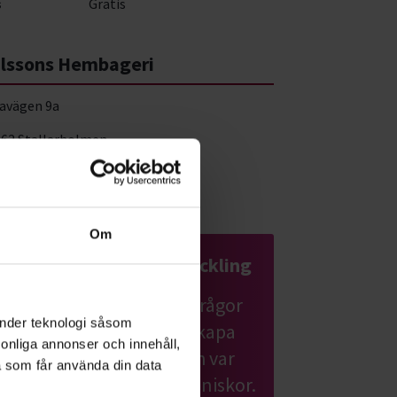
s
Gratis
lssons Hembageri
avägen 9a
 62 Stallarholmen
a på karta
Om
Samhälle & hållbar utveckling
Lär dig mer om samhällsfrågor
änder teknologi såsom
och hållbar utveckling. Skapa
rsonliga annonser och innehåll,
förändring där du bor och var
a som får använda din data
med och hjälp andra människor.