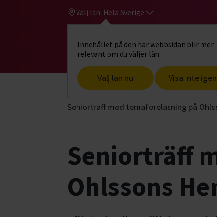
Välj län:
Hela Sverige
Innehållet på den här webbsidan blir mer
Hi
Gå till studiefrämjandets startsid
relevant om du väljer län.
Välj län nu
Visa inte igen
Start
Hitta intresse
Samhälle & hållb
Seniorträff med temaföreläsning på Ohls
Seniorträff 
Ohlssons Hem