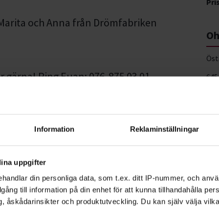
Pri
Marita och Anna från Drömfabriken
Oh
Öst
ar gärna! Ring Euan: 076-875 03 01
645
Vis
ete med Studiefrämjandet
Information
Reklaminställningar
ina uppgifter
handlar din personliga data, som t.ex. ditt IP-nummer, och anv
illgång till information på din enhet för att kunna tillhandahålla pe
, åskådarinsikter och produktutveckling. Du kan själv välja vilk