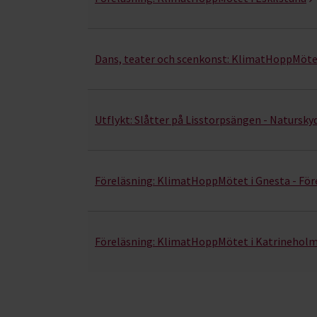
Dans, teater och scenkonst:
KlimatHoppMötet 
Utflykt:
Slåtter på Lisstorpsängen - Natursk
Föreläsning:
KlimatHoppMötet i Gnesta - Före
Föreläsning:
KlimatHoppMötet i Katrineholm -