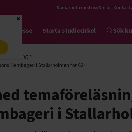
Samarbeta med oss
Om oss
Kontakt
Stäng
tta intresse
Starta studiecirkel
Sök ku
a
ar utveckling
sons Hembageri i Stallarholmen för 62+
med temaföreläsnin
bageri i Stallarho