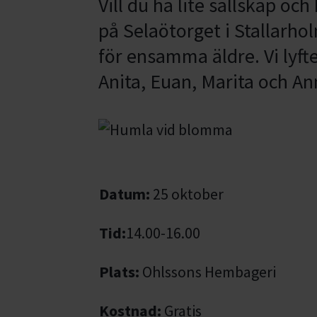
Vill du ha lite sällskap o
på Selaötorget i Stallarho
för ensamma äldre. Vi lyf
Anita, Euan, Marita och An
Datum:
25 oktober
Tid:
14.00-16.00
Plats:
Ohlssons Hembageri
Kostnad:
Gratis