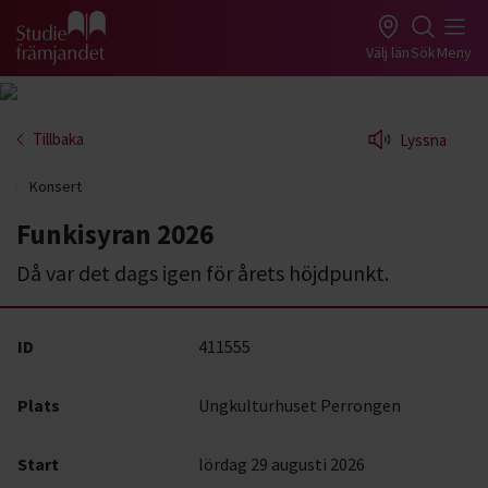
Gå till studiefrämjandets startsida
Välj län
Sök
Meny
Tillbaka
Lyssna
Konsert
Funkisyran 2026
Då var det dags igen för årets höjdpunkt.
ID
411555
Plats
Ungkulturhuset Perrongen
Start
lördag 29 augusti 2026