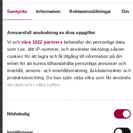
andra. Hos oss finns möjligheterna genom våra
studiecirklar och musikkurser. Vi hjälper dig också
Samtycke
Information
Reklaminställningar
Om
att arrangera egna konserter.
Ansvarsfull användning av dina uppgifter
Läs mer om ämnet
Vi och
våra 1022 partners
behandlar din personliga data,
som t.ex. ditt IP-nummer, och använder teknologi såsom
cookies för att lagra och få tillgång till information på din
Liknande kurser inom
Musik
i
enhet för att kunna tillhandahålla personliga annonser och
Södermanlands län
innehåll, annons- och innehållsmätning, åskådarinsikter och
produktutveckling. Du kan själv välja vilka som får använda
din data och i vilka syften.
Musik- kurser, studiecirklar & evenemang (51 rader)
Konsert:
Eskilstunafesten - en fest för hela familjen! -
Med din tillåtelse skulle vi även vilja:
Fatslap
Samla in information om din geografiska plats som
Samtyckesval
Plats
Eskilstuna
Nödvändig
kan ha en noggrannhet på upp till flera meter
Datum
2026-08-06
Identifiera din enhet genom att aktivt skanna den för
specifika kännetecken (fingeravtryck)
Dag
torsdag 12:30 - 13:00
Inställningar