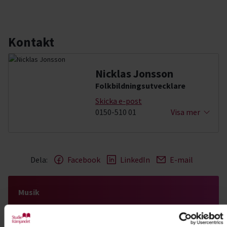
Kontakt
Nicklas Jonsson
Folkbildningsutvecklare
Skicka e-post
0150-510 01
Visa mer
Dela:
Facebook
LinkedIn
E-mail
Musik
Spela, sjung och skriv musik tillsammans med