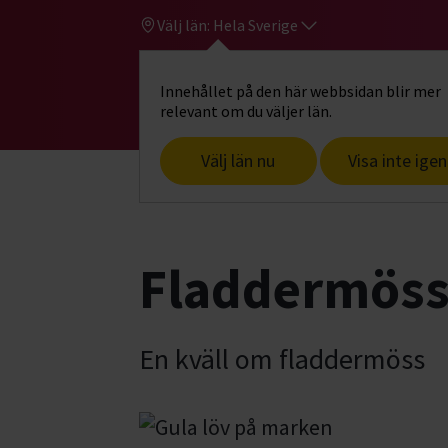
Välj län:
Hela Sverige
Innehållet på den här webbsidan blir mer
Hi
Gå till studiefrämjandets startsid
relevant om du väljer län.
Välj län nu
Visa inte igen
Start
Hitta intresse
Djur & natur
F
Fladdermöss
En kväll om fladdermöss