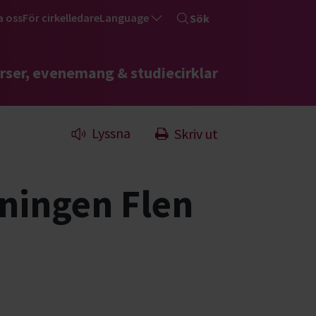
a oss
För cirkelledare
Language
Sök
rser, evenemang & studiecirklar
Lyssna
Skriv ut
ningen Flen