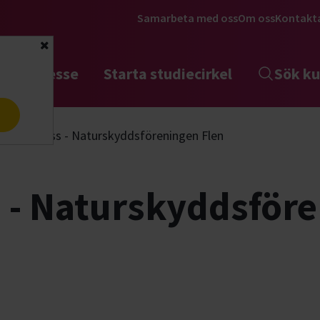
Samarbeta med oss
Om oss
Kontakt
Stäng
tta intresse
Starta studiecirkel
Sök ku
a
laddermöss - Naturskyddsföreningen Flen
 - Naturskyddsföre