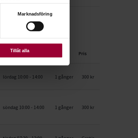
ryck)
Marknadsföring
ljsektionen
. Du kan ändra
nds län
ats. Vissa kakor är
Tillåt alla
Dag/tid
Antal
Pris
lördag 10:00 - 14:00
1 gånger
300 kr
söndag 10:00 - 14:00
1 gånger
300 kr
tisdag 07:30 - 12:00
1 gånger
Gratis