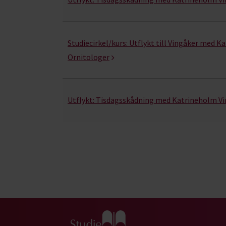
Studiecirkel/kurs:
Utflykt till Vingåker med K
Ornitologer
Utflykt:
Tisdagsskådning med Katrineholm Vi
Gå till studiefrämjandets startsida