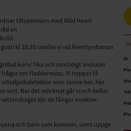
rdnar tillsammans med Wild Heart
eråd en
kväll.
Ut
gusti kl 18,30 samlas vi vid Äventyrsbanan
ID
rillad korv/ fika och samtidigt ansluter
Pla
 frågor om fladdermöss. Vi hoppas få
 ultraljudsdetektor som Janne har, hör
Sta
n sort. När det mörknat går vi och kollar
Tid
vattendraget där de fångar insekter.
Pri
Pla
vuxna och barn som kommer, samt uppge