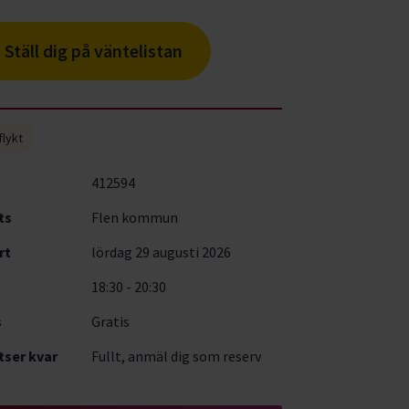
Ställ dig på väntelistan
flykt
412594
ts
Flen kommun
rt
lördag 29 augusti 2026
18:30 - 20:30
s
Gratis
tser kvar
Fullt, anmäl dig som reserv