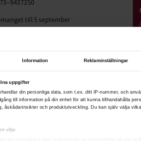
 073–9437250
nemanget till 5 september
Information
Reklaminställningar
ina uppgifter
handlar din personliga data, som t.ex. ditt IP-nummer, och anv
illgång till information på din enhet för att kunna tillhandahålla pe
quist
, åskådarinsikter och produktutveckling. Du kan själv välja vilk
utvecklare
Visa mer
n vilja:
om din geografiska plats som kan ha en noggrannhet på upp till f