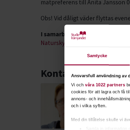
matpreferens till Anita Jansson
Obs! Vid dåligt väder flyttas eve
I samarbete med
Naturskyddsföreningen Flen
Samtycke
Kontakt
Ansvarsfull användning av d
Vi och
våra 1022 partners
be
cookies för att lagra och få t
Maria Lind
annons- och innehållsmätning
Folkbildnings
och i vilka syften.
Skicka e-post
0150-510 64
Med din tillåtelse skulle vi äve
Samla in information 