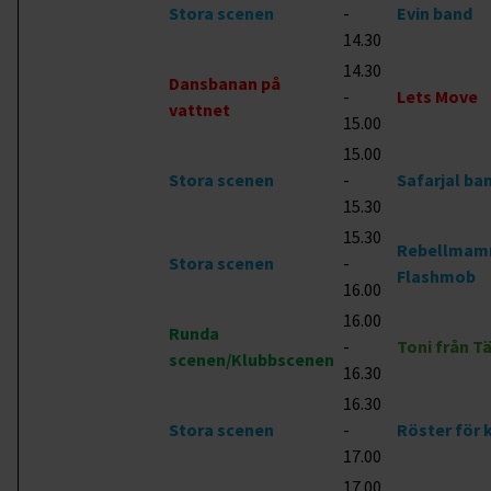
Stora scenen
-
Evin band
14.30
14.30
Dansbanan på
-
Lets Move
vattnet
15.00
15.00
Stora scenen
-
Safarjal ba
15.30
15.30
Rebellmam
Stora scenen
-
Flashmob
16.00
16.00
Runda
-
Toni från 
scenen/Klubbscenen
16.30
16.30
Stora scenen
-
Röster för 
17.00
17.00