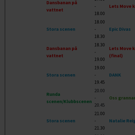
Dansbanan på
-
Lets Move k
vattnet
18.00
18.00
Stora scenen
-
Epic Divas
18.30
18.30
Dansbanan på
Lets Move k
-
vattnet
(final)
19.00
19.00
Stora scenen
-
DANK
19.45
20.00
Runda
-
Oss granna
scenen/Klubbscenen
20.45
21.00
Stora scenen
-
Natalie Rei
21.30