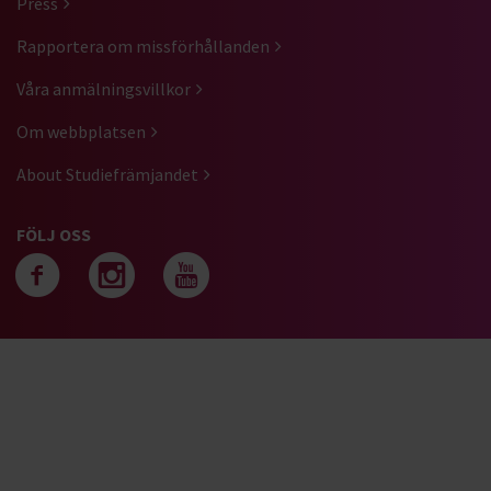
Press
Rapportera om missförhållanden
Våra anmälningsvillkor
Om webbplatsen
About Studiefrämjandet
FÖLJ OSS
Följ oss på facebook
Följ oss på instagra
Följ oss på yout