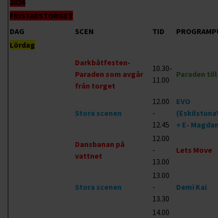
2026
FRISTADSTORGET
DAG
SCEN
TID
PROGRAMP
Lördag
Darkbåtfesten-
10.30-
Paraden som avgår
Paraden til
11.00
från torget
12.00
EVO
Stora scenen
-
(Eskilstuna
12.45
+ E- Magda
12.00
Dansbanan på
-
Lets Move
vattnet
13.00
13.00
Stora scenen
-
Demi Kai
13.30
14.00