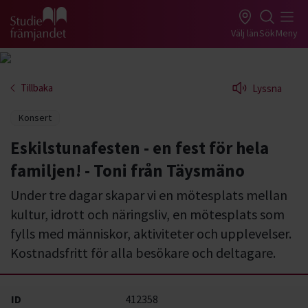
Gå till studiefrämjandets startsida
Välj län
Sök
Meny
Tillbaka
Lyssna
Konsert
Eskilstunafesten - en fest för hela
familjen! - Toni från Täysmäno
Under tre dagar skapar vi en mötesplats mellan
kultur, idrott och näringsliv, en mötesplats som
fylls med människor, aktiviteter och upplevelser.
Kostnadsfritt för alla besökare och deltagare.
ID
412358