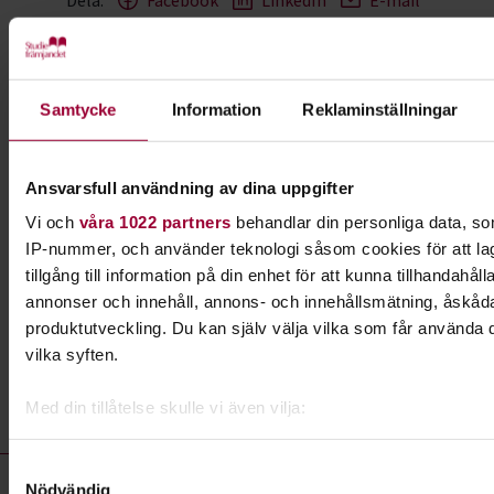
Dela:
Facebook
LinkedIn
E-mail
Musik
Samtycke
Information
Reklaminställningar
Spela, sjung och skriv musik tillsammans med
andra. Hos oss finns möjligheterna genom våra
studiecirklar och musikkurser. Vi hjälper dig också
Ansvarsfull användning av dina uppgifter
att arrangera egna konserter.
Vi och
våra 1022 partners
behandlar din personliga data, som
IP-nummer, och använder teknologi såsom cookies för att la
Läs mer om ämnet
tillgång till information på din enhet för att kunna tillhandahål
annonser och innehåll, annons- och innehållsmätning, åskåda
produktutveckling. Du kan själv välja vilka som får använda d
vilka syften.
Liknande kurser inom
Musik
i
Södermanlands län
Med din tillåtelse skulle vi även vilja:
Samla in information om din geografiska plats som k
noggrannhet på upp till flera meter
Musik- kurser, studiecirklar & evenemang (55 rader)
Samtyckesval
Konsert:
Eskilstunafesten - en fest för hela familjen! -
Nödvändig
Identifiera din enhet genom att aktivt skanna den för 