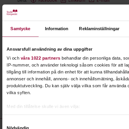
Dela:
Facebook
LinkedIn
E-mail
Musik
Samtycke
Information
Reklaminställningar
Spela, sjung och skriv musik tillsammans med
andra. Hos oss finns möjligheterna genom våra
studiecirklar och musikkurser. Vi hjälper dig också
Ansvarsfull användning av dina uppgifter
att arrangera egna konserter.
Vi och
våra 1022 partners
behandlar din personliga data, som
IP-nummer, och använder teknologi såsom cookies för att la
Läs mer om ämnet
tillgång till information på din enhet för att kunna tillhandahål
annonser och innehåll, annons- och innehållsmätning, åskåda
produktutveckling. Du kan själv välja vilka som får använda d
vilka syften.
Liknande kurser inom
Musik
i
Södermanlands län
Med din tillåtelse skulle vi även vilja:
Samla in information om din geografiska plats som k
noggrannhet på upp till flera meter
Musik- kurser, studiecirklar & evenemang (51 rader)
Samtyckesval
Konsert:
Eskilstunafesten - en fest för hela familjen! -
Nödvändig
Identifiera din enhet genom att aktivt skanna den för 