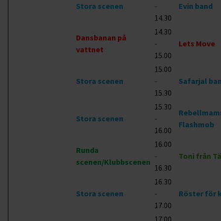
Stora scenen
-
Evin band
14.30
14.30
Dansbanan på
-
Lets Move
vattnet
15.00
15.00
Stora scenen
-
Safarjal ba
15.30
15.30
Rebellmam
Stora scenen
-
Flashmob
16.00
16.00
Runda
-
Toni från 
scenen/Klubbscenen
16.30
16.30
Stora scenen
-
Röster för 
17.00
17.00