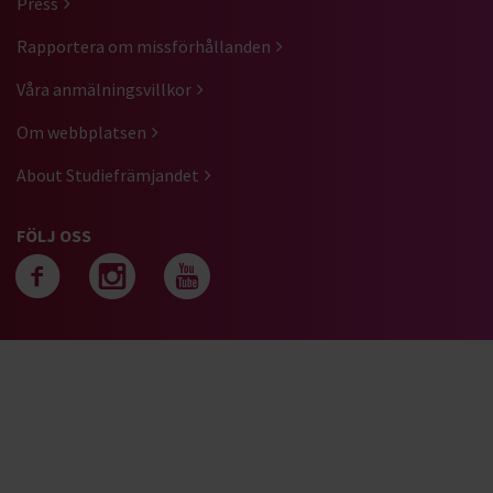
Press
Rapportera om missförhållanden
Våra anmälningsvillkor
Om webbplatsen
About Studiefrämjandet
FÖLJ OSS
Följ oss på facebook
Följ oss på instagra
Följ oss på yout