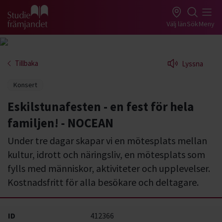
Gå till studiefrämjandets startsida
Välj län
Sök
Meny
Tillbaka
Lyssna
Konsert
Eskilstunafesten - en fest för hela
familjen! - NOCEAN
Under tre dagar skapar vi en mötesplats mellan
kultur, idrott och näringsliv, en mötesplats som
fylls med människor, aktiviteter och upplevelser.
Kostnadsfritt för alla besökare och deltagare.
ID
412366