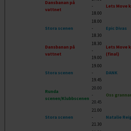
Dansbanan på
-
Lets Move k
vattnet
18.00
18.00
Stora scenen
-
Epic Divas
18.30
18.30
Dansbanan på
Lets Move k
-
vattnet
(final)
19.00
19.00
Stora scenen
-
DANK
19.45
20.00
Runda
-
Oss granna
scenen/Klubbscenen
20.45
21.00
Stora scenen
-
Natalie Rei
21.30