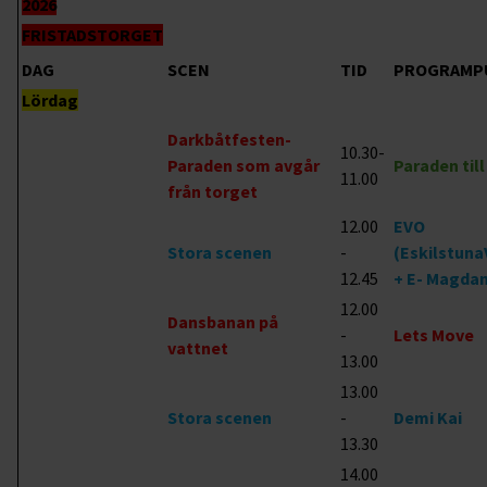
2026
FRISTADSTORGET
DAG
SCEN
TID
PROGRAMP
Lördag
Darkbåtfesten-
10.30-
Paraden som avgår
Paraden til
11.00
från torget
12.00
EVO
Stora scenen
-
(Eskilstuna
12.45
+ E- Magda
12.00
Dansbanan på
-
Lets Move
vattnet
13.00
13.00
Stora scenen
-
Demi Kai
13.30
14.00