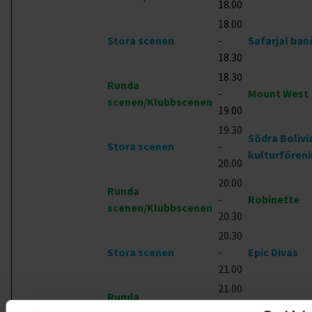
18.00
18.00
Stora scenen
-
Safarjal ban
18.30
18.30
Runda
-
Mount West
scenen/Klubbscenen
19.00
19.30
Södra Bolivi
Stora scenen
-
kulturfören
20.00
20.00
Runda
-
Robinette
scenen/Klubbscenen
20.30
20.30
Stora scenen
-
Epic Divas
21.00
21.00
Runda
-
Blue Age