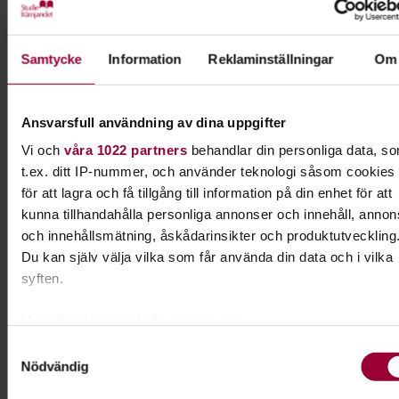
scenen/Klubbscenen
21.30
21.30
Stora scenen
-
Dawcoumba
Samtycke
Information
Reklaminställningar
Om
22.00
Ansvarsfull användning av dina uppgifter
I samarbete med
Vi och
våra 1022 partners
behandlar din personliga data, s
SCEN+
t.ex. ditt IP-nummer, och använder teknologi såsom cookies
för att lagra och få tillgång till information på din enhet för att
kunna tillhandahålla personliga annonser och innehåll, annon
Kontakt
och innehållsmätning, åskådarinsikter och produktutveckling
Du kan själv välja vilka som får använda din data och i vilka
Aleksandar Prodanovic
syften.
Folkbildningsutvecklare
Tillgänglighet & Jämlikhet
Med din tillåtelse skulle vi även vilja:
Skicka e-post
Samla in information om din geografiska plats som k
Samtyckesval
016-15 93 31
Nödvändig
ha en noggrannhet på upp till flera meter
Identifiera din enhet genom att aktivt skanna den för