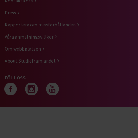
Kontakta oss
Press
Rapportera om missförhållanden
Våra anmälningsvillkor
Om webbplatsen
About Studiefrämjandet
FÖLJ OSS
Följ oss på facebook
Följ oss på instagra
Följ oss på yout