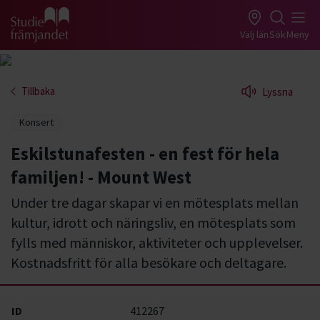
Gå till studiefrämjandets startsida
Välj län
Sök
Meny
Tillbaka
Lyssna
Konsert
Eskilstunafesten - en fest för hela
familjen! - Mount West
Under tre dagar skapar vi en mötesplats mellan
kultur, idrott och näringsliv, en mötesplats som
fylls med människor, aktiviteter och upplevelser.
Kostnadsfritt för alla besökare och deltagare.
ID
412267