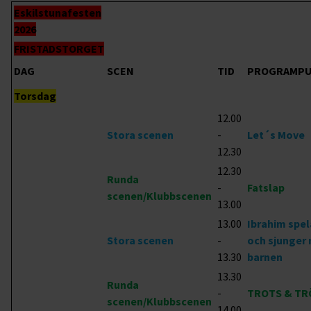
Eskilstunafesten
2026
FRISTADSTORGET
DAG
SCEN
TID
PROGRAMP
Torsdag
12.00
Stora scenen
-
Let´s Move
12.30
12.30
Runda
-
Fatslap
scenen/Klubbscenen
13.00
13.00
Ibrahim spel
Stora scenen
-
och sjunger
13.30
barnen
13.30
Runda
-
TROTS & TR
scenen/Klubbscenen
14.00