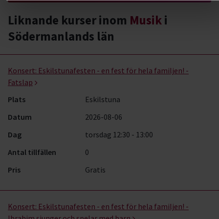
Liknande kurser inom
Musik
i
Södermanlands län
Musik- kurser, studiecirklar & evenemang (54 rader)
Konsert:
Eskilstunafesten - en fest för hela familjen! -
Fatslap
Plats
Eskilstuna
Datum
2026-08-06
Dag
torsdag 12:30 - 13:00
Antal tillfällen
0
Pris
Gratis
Konsert:
Eskilstunafesten - en fest för hela familjen! -
Ibrahim sjunger och spelar med barn