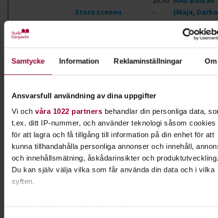
20.30
MAD Balkan
Stora scenen
-
(Maja, Darko
21.00
Aleksandar)
21.00
Runda
-
Dusky Fields
scenen/Klubbscenen
21.30
Samtycke
Information
Reklaminställningar
Om
21.30
Sandunga R
Stora scenen
-
de Casino
Ansvarsfull användning av dina uppgifter
22.00
Vi och
våra 1022 partners
behandlar din personliga data, s
I samarbete med
t.ex. ditt IP-nummer, och använder teknologi såsom cookies
för att lagra och få tillgång till information på din enhet för att
SCEN+
kunna tillhandahålla personliga annonser och innehåll, annon
och innehållsmätning, åskådarinsikter och produktutveckling
Du kan själv välja vilka som får använda din data och i vilka
Kontakt
syften.
Aleksandar Prodanovic
Med din tillåtelse skulle vi även vilja:
Folkbildningsutvecklare
Samla in information om din geografiska plats som k