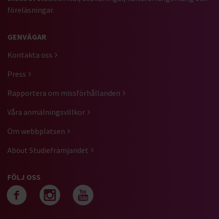
föreläsningar.
GENVÄGAR
Kontakta oss
Press
Rapportera om missförhållanden
Våra anmälningsvillkor
Om webbplatsen
About Studiefrämjandet
FÖLJ OSS
Följ oss på facebook
Följ oss på instagra
Följ oss på yout