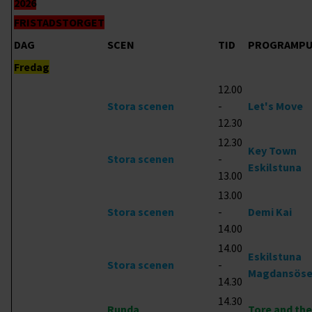
2026
FRISTADSTORGET
DAG
SCEN
TID
PROGRAMP
Fredag
12.00
Stora scenen
-
Let's Move
12.30
12.30
Key Town
Stora scenen
-
Eskilstuna
13.00
13.00
Stora scenen
-
Demi Kai
14.00
14.00
Eskilstuna
Stora scenen
-
Magdansöse
14.30
14.30
Runda
Tore and th