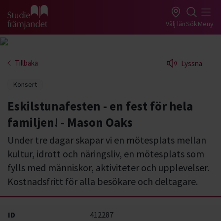
Gå till studiefrämjandets startsida
Välj län
Sök
Meny
Tillbaka
Lyssna
Konsert
Eskilstunafesten - en fest för hela
familjen! - Mason Oaks
Under tre dagar skapar vi en mötesplats mellan
kultur, idrott och näringsliv, en mötesplats som
fylls med människor, aktiviteter och upplevelser.
Kostnadsfritt för alla besökare och deltagare.
ID
412287