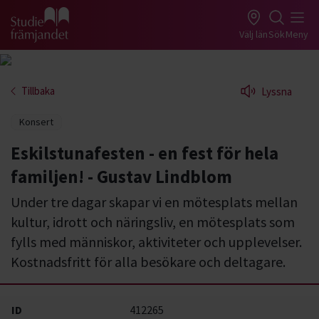
Gå till studiefrämjandets startsida
Välj län
Sök
Meny
Tillbaka
Lyssna
Konsert
Eskilstunafesten - en fest för hela
familjen! - Gustav Lindblom
Under tre dagar skapar vi en mötesplats mellan
kultur, idrott och näringsliv, en mötesplats som
fylls med människor, aktiviteter och upplevelser.
Kostnadsfritt för alla besökare och deltagare.
ID
412265