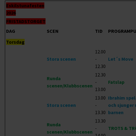
Eskilstunafesten
2026
FRISTADSTORGET
DAG
SCEN
TID
PROGRAMP
Torsdag
12.00
Stora scenen
-
Let´s Move
12.30
12.30
Runda
-
Fatslap
scenen/Klubbscenen
13.00
13.00
Ibrahim spel
Stora scenen
-
och sjunger
13.30
barnen
13.30
Runda
-
TROTS & TR
scenen/Klubbscenen
14.00