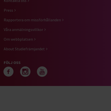
Kontakta oss
Press
Rapportera om missförhållanden
Våra anmälningsvillkor
Om webbplatsen
About Studiefrämjandet
FÖLJ OSS
Följ oss på facebook
Följ oss på instagra
Följ oss på yout