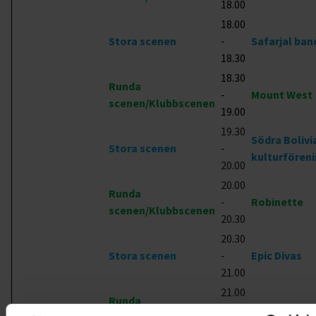
18.00
18.00
Stora scenen
-
Safarjal ban
18.30
18.30
Runda
-
Mount West
scenen/Klubbscenen
19.00
19.30
Södra Bolivi
Stora scenen
-
kulturfören
20.00
20.00
Runda
-
Robinette
scenen/Klubbscenen
20.30
20.30
Stora scenen
-
Epic Divas
21.00
21.00
Runda
-
Blue Age