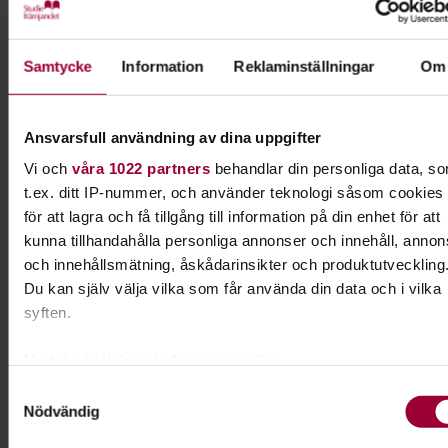
scenen/Klubbscenen
21.30
21.30
Stora scenen
-
Dawcoumba
Samtycke
Information
Reklaminställningar
Om
22.00
Ansvarsfull användning av dina uppgifter
I samarbete med
Vi och
våra 1022 partners
behandlar din personliga data, s
SCEN+
t.ex. ditt IP-nummer, och använder teknologi såsom cookies
för att lagra och få tillgång till information på din enhet för att
kunna tillhandahålla personliga annonser och innehåll, annon
Kontakt
och innehållsmätning, åskådarinsikter och produktutveckling
Du kan själv välja vilka som får använda din data och i vilka
Aleksandar Prodanovic
syften.
Folkbildningsutvecklare
Tillgänglighet & Jämlikhet
Med din tillåtelse skulle vi även vilja:
Skicka e-post
Samla in information om din geografiska plats som k
Samtyckesval
016-15 93 31
Nödvändig
ha en noggrannhet på upp till flera meter
Identifiera din enhet genom att aktivt skanna den för