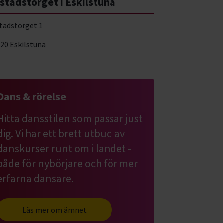
istadstorget i Eskilstuna
stadstorget 1
 20 Eskilstuna
Dans & rörelse
Hitta dansstilen som passar just
dig. Vi har ett brett utbud av
danskurser runt om i landet -
både för nybörjare och för mer
erfarna dansare.
Läs mer om ämnet