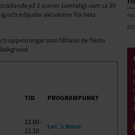
Fr
trädande på 2 scener samtidigt som ca 30
g och erbjuder aktiviteter för hela
Fri
632
h uppvisningar som tilltalar de flesta
r bakgrund.
TID
PROGRAMPUNKT
12.00 -
Let´s Move
12.30