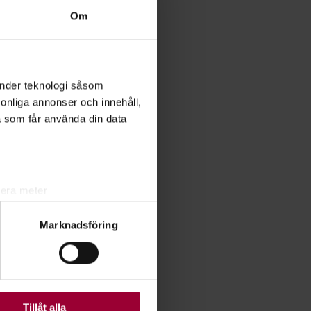
Om
änder teknologi såsom
rsonliga annonser och innehåll,
a som får använda din data
lera meter
ryck)
Marknadsföring
ljsektionen
. Du kan ändra
ats. Vissa kakor är
Tillåt alla