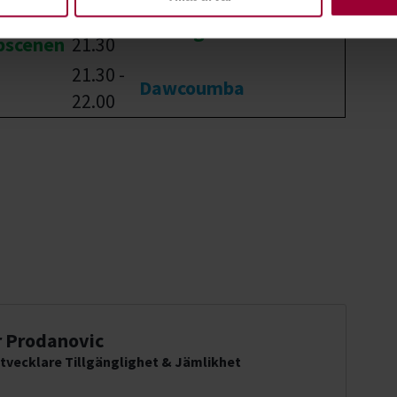
21.00 -
Blue Age
bscenen
21.30
21.30 -
Dawcoumba
22.00
 Prodanovic
tvecklare Tillgänglighet & Jämlikhet