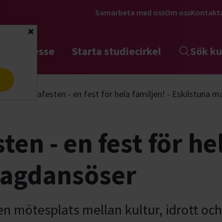
Samarbeta med oss
Om oss
Kontakt
Stäng
tta intresse
Starta studiecirkel
Sök ku
a
Eskilstunafesten - en fest för hela familjen! - Eskilstuna
ten - en fest för hel
magdansöser
en mötesplats mellan kultur, idrott och