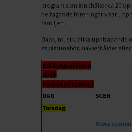
program som innehåller ca 20 upp
deltagande föreningar visar upp si
familjen.
Dans, musik, olika uppträdande oc
eskilstunabor, oavsett ålder elle
Eskilstunafesten
2026
FRISTADSTORGET
DAG
SCEN
Torsdag
Stora scenen