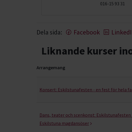
016-15 93 31
Dela sida:
Facebook
Linked
Liknande kurser i
Arrangemang
Dans & rörelse- kurser, studiecirklar & evenema
Konsert:
Eskilstunafesten - en fest för hela f
Dans, teater och scenkonst:
Eskilstunafesten -
Eskilstuna magdansöser