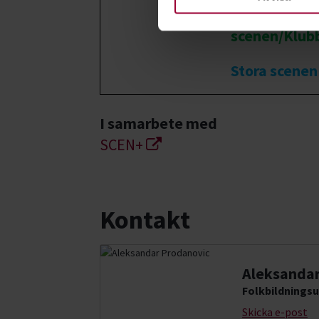
Runda
scenen/Klub
Stora scenen
I samarbete med
SCEN+
Kontakt
Aleksandar
Folkbildningsu
Skicka e-post