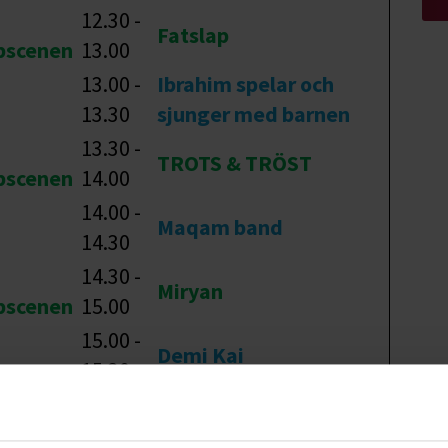
12.30 -
Fatslap
bscenen
13.00
13.00 -
Ibrahim spelar och
13.30
sjunger med barnen
13.30 -
TROTS & TRÖST
bscenen
14.00
14.00 -
Maqam band
14.30
14.30 -
Miryan
bscenen
15.00
15.00 -
Demi Kai
15.30
15.30 -
Erik Vikström
bscenen
16.00