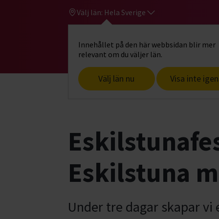
Välj län:
Hela Sverige
Innehållet på den här webbsidan blir mer
Hi
Gå till studiefrämjandets startsid
relevant om du väljer län.
Välj län nu
Visa inte igen
Start
Hitta intresse
Dans & rörelse
Eskilstunafes
Eskilstuna 
Under tre dagar skapar vi 