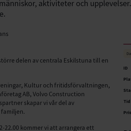
änniskor, aktiviteter och upplevelser.
e.
Da
örre delen av centrala Eskilstuna till en
ID
Pla
reningar, Kultur och fritidsförvaltningen,
Sta
företag AB, Volvo Construction
Tid
artner skapar vi vår del av
 familjen.
Pri
12-22.00 kommer vi att arrangera ett