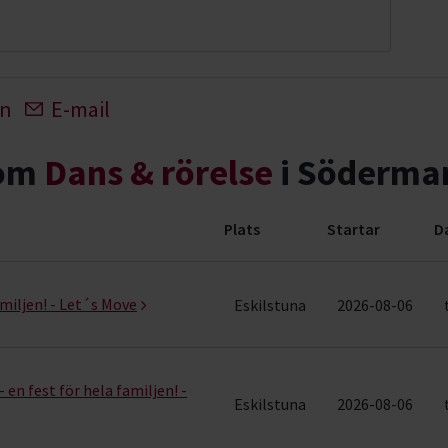
In
E-mail
nom
Dans & rörelse
i Söderman
Plats
Startar
D
ng (9 rader)
amiljen! - Let´s Move
Eskilstuna
2026-08-06
 en fest för hela familjen! -
Eskilstuna
2026-08-06