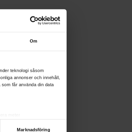
Om
änder teknologi såsom
rsonliga annonser och innehåll,
a som får använda din data
lera meter
ryck)
Marknadsföring