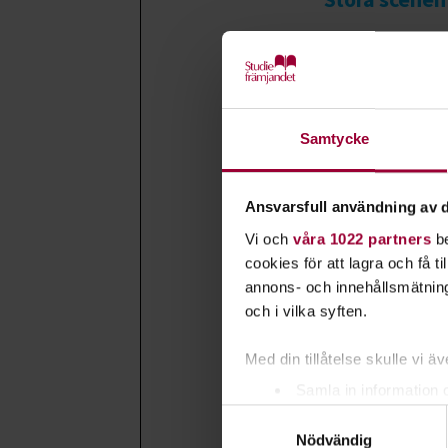
Runda
scenen/Klub
Stora scenen
Samtycke
Runda
scenen/Klub
Ansvarsfull användning av d
Vi och
våra 1022 partners
be
Stora scenen
cookies för att lagra och få t
annons- och innehållsmätning
Runda
och i vilka syften.
scenen/Klub
Med din tillåtelse skulle vi äve
Stora scenen
Samla in information 
Samtyckesval
Identifiera din enhet 
Nödvändig
Stora scenen