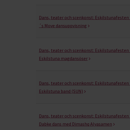
Upptäck, forska & fundera- kurser, studiecirkla
Dans, teater och scenkonst:
Eskilstunafesten -
´s Move dansuppvisning
Dans, teater och scenkonst:
Eskilstunafesten -
Eskilstuna magdansöser
Dans, teater och scenkonst:
Eskilstunafesten -
Eskilstuna band (SUN)
Dans, teater och scenkonst:
Eskilstunafesten -
Dabke dans med Dimashq Alyasamen