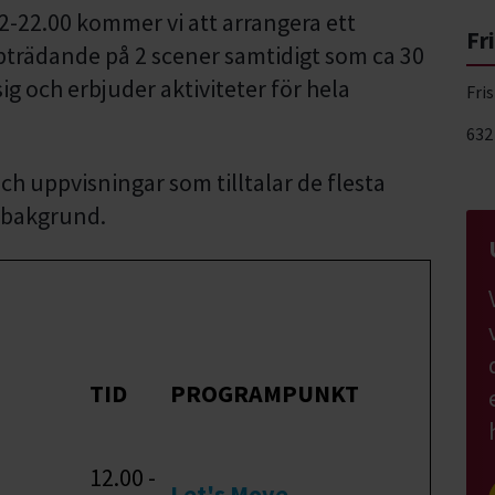
12-22.00 kommer vi att arrangera ett
Fr
trädande på 2 scener samtidigt som ca 30
g och erbjuder aktiviteter för hela
Fri
632
h uppvisningar som tilltalar de flesta
r bakgrund.
TID
PROGRAMPUNKT
12.00 -
Let's Move