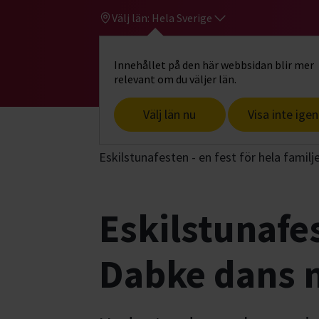
Välj län:
Hela Sverige
Innehållet på den här webbsidan blir mer
Hi
Gå till studiefrämjandets startsid
relevant om du väljer län.
Välj län nu
Visa inte igen
Start
Hitta intresse
Upptäck, forska
Eskilstunafesten - en fest för hela fam
Eskilstunafes
Dabke dans 