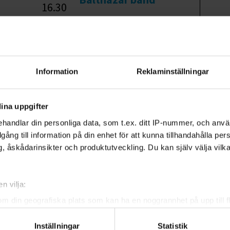
16.30
16.30 -
Antibiotica
bscenen
17.00
17.00 -
Toni från Täysmeno
17.30
Information
Reklaminställningar
17.30 -
The Horrorbiz
bscenen
18.00
ina uppgifter
18.00 -
handlar din personliga data, som t.ex. ditt IP-nummer, och anv
Safarjal band
illgång till information på din enhet för att kunna tillhandahålla pe
18.30
, åskådarinsikter och produktutveckling. Du kan själv välja vilk
18.30 -
Outlied
bscenen
19.00
n vilja:
19.00 -
Dawcoumba
om din geografiska plats som kan ha en noggrannhet på upp till f
19.30
genom att aktivt skanna den för specifika kännetecken (fingeravt
19.30 -
Dabke dans med
Inställningar
Statistik