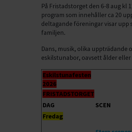
På Fristadstorget den 6-8 aug kl 
program som innehåller ca 20 upp
deltagande föreningar visar upp si
familjen.
Dans, musik, olika uppträdande oc
eskilstunabor, oavsett ålder elle
Eskilstunafesten
2026
FRISTADSTORGET
DAG
SCEN
Fredag
Stora scenen