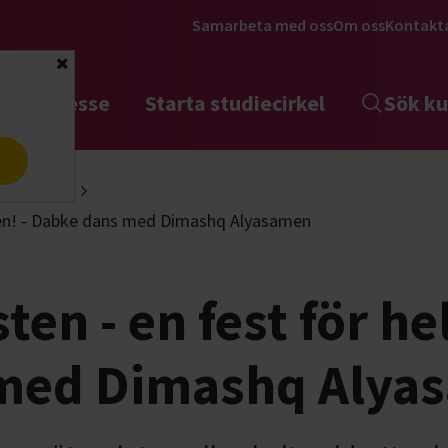
Samarbeta med oss
Om oss
Kontakt
Stäng
tta intresse
Starta studiecirkel
Sök ku
a
 & fundera
iljen! - Dabke dans med Dimashq Alyasamen
ten - en fest för hel
med Dimashq Alya