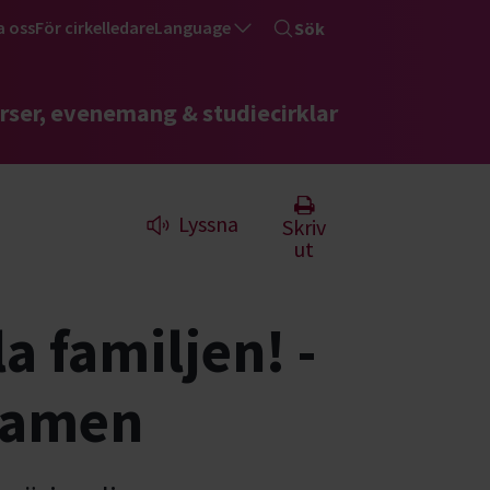
a oss
För cirkelledare
Language
Sök
rser, evenemang & studiecirklar
Lyssna
Skriv
ut
a familjen! -
samen