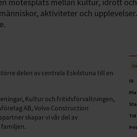
en mötesplats mellan kultur, idrott och
änniskor, aktiviteter och upplevelser.
e.
Da
örre delen av centrala Eskilstuna till en
ID
Pla
reningar, Kultur och fritidsförvaltningen,
Sta
företag AB, Volvo Construction
Tid
artner skapar vi vår del av
 familjen.
Pri