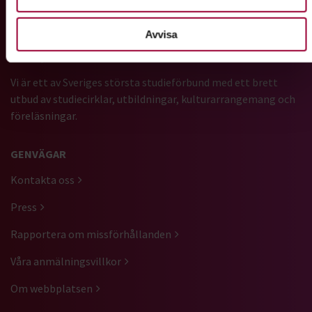
Gå till studiefrämjandets startsida
Avvisa
Vi är ett av Sveriges största studieförbund med ett brett
utbud av studiecirklar, utbildningar, kulturarrangemang och
föreläsningar.
GENVÄGAR
Kontakta oss
Press
Rapportera om missförhållanden
Våra anmälningsvillkor
Om webbplatsen