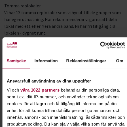
Tomma replokaler
Vi har 13 tomma replokaler som vi hyr ut till de grupper som
har egen utrustning. Här rekommenderar vi gärna att dela
lokal med ett eller flera andra band. Ni har fri tillgång till
lokalen - dygnet runt.
Jämställdhet
Studiefrämjandet driver en jämställdhetssatsning inom
Samtycke
Information
Reklaminställningar
Om
musikverksamheten och erbjuder grupper med minst 50 %
kvinnor, transpersoner eller icke binära företräde till
utrustad lokal.
Ansvarsfull användning av dina uppgifter
Priser
Vi och
våra 1022 partners
behandlar din personliga data,
som t.ex. ditt IP-nummer, och använder teknologi såsom
Utrustat rum 1 tid/vecka: 250kr/månad
cookies för att lagra och få tillgång till information på din
Tom replokal: 1850 kr/månad
enhet för att kunna tillhandahålla personliga annonser och
innehåll, annons- och innehållsmätning, åskådarinsikter och
Starta en studiecirkel
produktutveckling. Du kan själv välja vilka som får använda