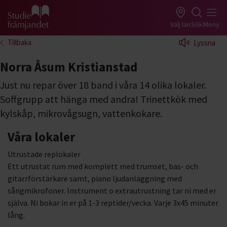
Gå till studiefrämjandets startsida
Välj län
Sök
Meny
Tillbaka
Lyssna
Norra Åsum Kristianstad
Just nu repar över 18 band i våra 14 olika lokaler.
Soffgrupp att hänga med andra! Trinettkök med
kylskåp, mikrovågsugn, vattenkokare.
Våra lokaler
Utrustade replokaler
Ett utrustat rum med komplett med trumset, bas- och
gitarrförstärkare samt, piano ljudanläggning med
sångmikrofoner. Instrument o extrautrustning tar ni med er
själva. Ni bokar in er på 1-3 reptider/vecka. Varje 3x45 minuter
lång.