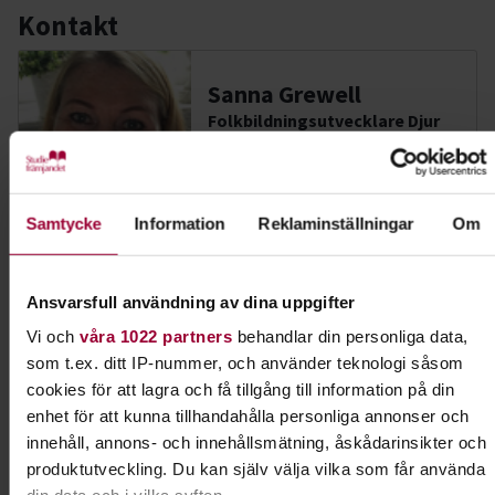
Kontakt
Sanna Grewell
Folkbildningsutvecklare Djur
Skicka e-post
073-061 66 10
Visa mer
Samtycke
Information
Reklaminställningar
Om
Dela:
Facebook
LinkedIn
E-mail
Ansvarsfull användning av dina uppgifter
Vi och
våra 1022 partners
behandlar din personliga data,
Hund & husdjur
som t.ex. ditt IP-nummer, och använder teknologi såsom
cookies för att lagra och få tillgång till information på din
Har du hund eller planerar du att skaffa en valp?
enhet för att kunna tillhandahålla personliga annonser och
Eller kanske en katt eller ett annat husdjur?
innehåll, annons- och innehållsmätning, åskådarinsikter och
Grattis! Det finns massor av roliga saker du kan
produktutveckling. Du kan själv välja vilka som får använda
lära dig tillsammans med andra djurägare.