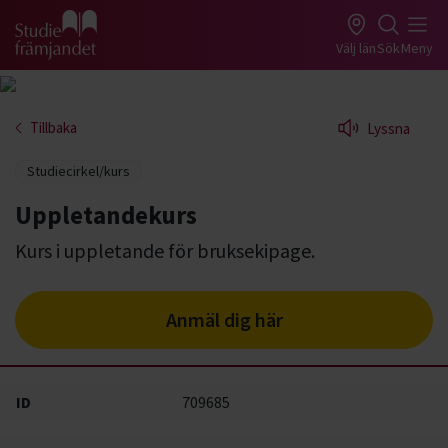
Gå till studiefrämjandets startsida
Välj län
Sök
Meny
Tillbaka
Lyssna
Studiecirkel/kurs
Uppletandekurs
Kurs i uppletande för bruksekipage.
Anmäl dig här
ID
709685