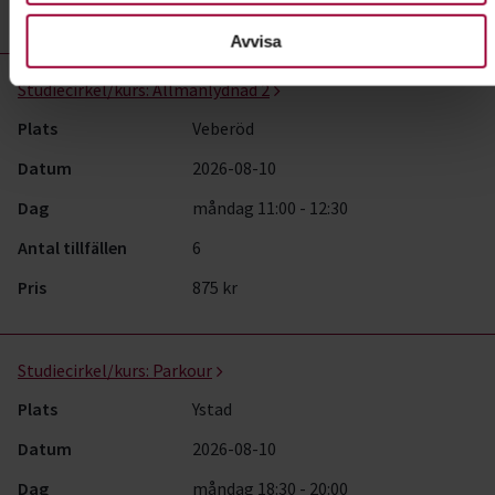
Pris
Gratis
Avvisa
Studiecirkel/kurs:
Allmänlydnad 2
Plats
Veberöd
Datum
2026-08-10
Dag
måndag 11:00 - 12:30
Antal tillfällen
6
Pris
875 kr
Studiecirkel/kurs:
Parkour
Plats
Ystad
Datum
2026-08-10
Dag
måndag 18:30 - 20:00