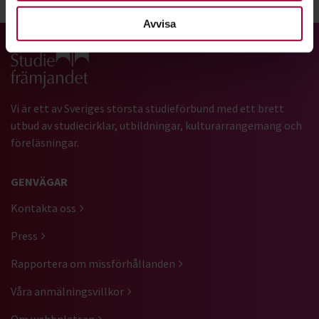
Avvisa
Gå till studiefrämjandets startsida
Vi är ett av Sveriges största studieförbund med ett brett
utbud av studiecirklar, utbildningar, kulturarrangemang och
föreläsningar.
GENVÄGAR
Kontakta oss
Press
Rapportera om missförhållanden
Våra anmälningsvillkor
Om webbplatsen