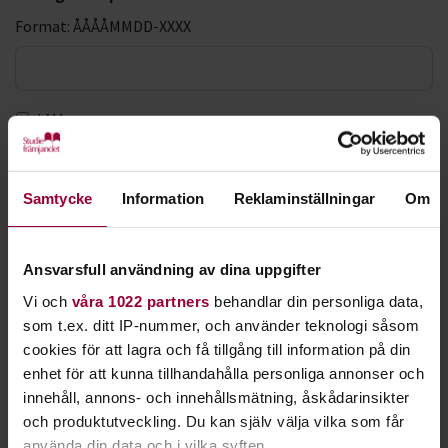
Format: ÅÅÅÅMMDD-XXXX
LMA-nummer
Förnamn *
Samtycke
Information
Reklaminställningar
Om
Efternamn *
Ansvarsfull användning av dina uppgifter
Vi och
våra 1022 partners
behandlar din personliga data,
som t.ex. ditt IP-nummer, och använder teknologi såsom
E-postadress *
cookies för att lagra och få tillgång till information på din
enhet för att kunna tillhandahålla personliga annonser och
innehåll, annons- och innehållsmätning, åskådarinsikter
och produktutveckling. Du kan själv välja vilka som får
Bekräfta e-postadress *
använda din data och i vilka syften.