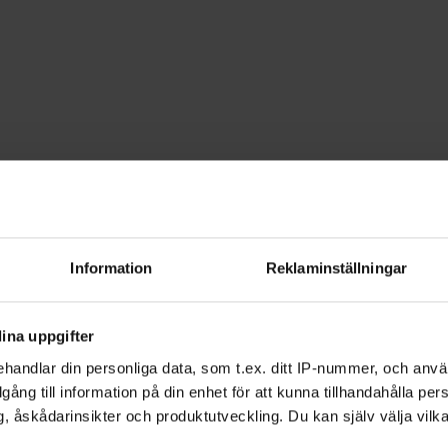
vå av antal deltagare för kursen är
Information
Reklaminställningar
 klockan 18.00-20.15.
ina uppgifter
9 och 17/10 kl. 10.00-13.00.
handlar din personliga data, som t.ex. ditt IP-nummer, och anv
 Skåne, mer information kommer. Plats
illgång till information på din enhet för att kunna tillhandahålla pe
, åskådarinsikter och produktutveckling. Du kan själv välja vilk
mt deltagarnas tillgång till bil och