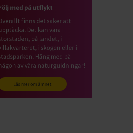
Följ med på utflykt
Överallt finns det saker att
upptäcka. Det kan vara i
storstaden, på landet, i
villakvarteret, i skogen eller i
stadsparken. Häng med på
någon av våra naturguidningar!
Läs mer om ämnet