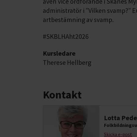
även vice ordförande i Skånes M
administratör i ”Vilken svamp?” 
artbestämning av svamp.
#SKBLHAht2026
Kursledare
Therese Hellberg
Kontakt
Lotta Pede
Folkbildningsu
Skicka e-post