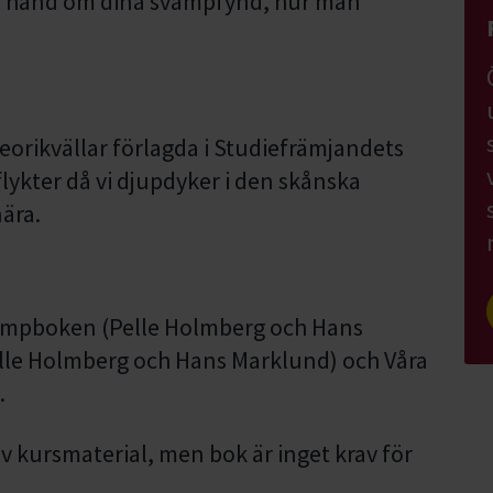
tar hand om dina svampfynd, hur man
teorikvällar förlagda i Studiefrämjandets
lykter då vi djupdyker i den skånska
ära.
vampboken (Pelle Holmberg och Hans
lle Holmberg och Hans Marklund) och Våra
.
v kursmaterial, men bok är inget krav för