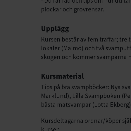
- Du får råd och tips om hur du 
plockar och grovrensar.
Upplägg
Kursen består av fem träffar; tre 
lokaler (Malmö) och två svamputf
skogen och kommer svamparna n
Kursmaterial
Tips på bra svampböcker: Nya s
Marklund), Lilla Svampboken (Pe
bästa matsvampar (Lotta Ekberg)
Kursdeltagarna ordnar/köper själ
kursen.