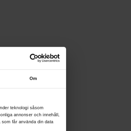
Om
änder teknologi såsom
rsonliga annonser och innehåll,
a som får använda din data