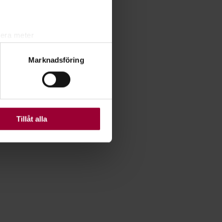
lera meter
ryck)
Marknadsföring
ljsektionen
. Du kan ändra
ats. Vissa kakor är
Tillåt alla