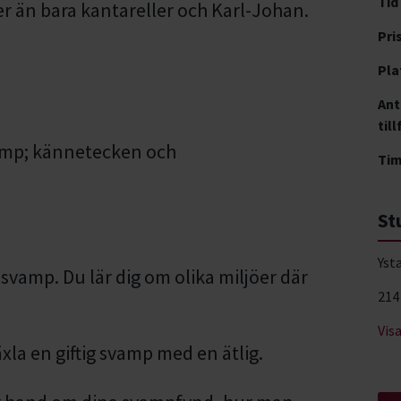
Tid
r än bara kantareller och Karl-Johan.
Pri
Pla
Ant
till
vamp; kännetecken och
Ti
St
Yst
a svamp. Du lär dig om olika miljöer där
214
Vis
äxla en giftig svamp med en ätlig.