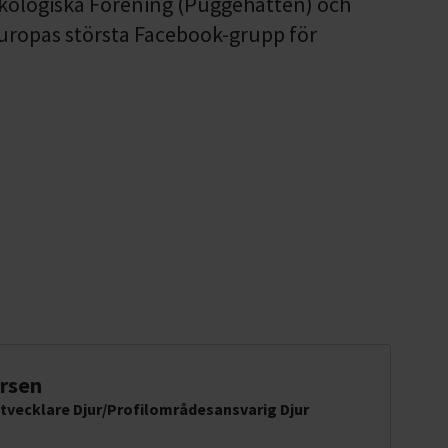
ykologiska Förening (Puggehatten) och
Europas största Facebook-grupp för
rsen
tvecklare Djur/Profilområdesansvarig Djur