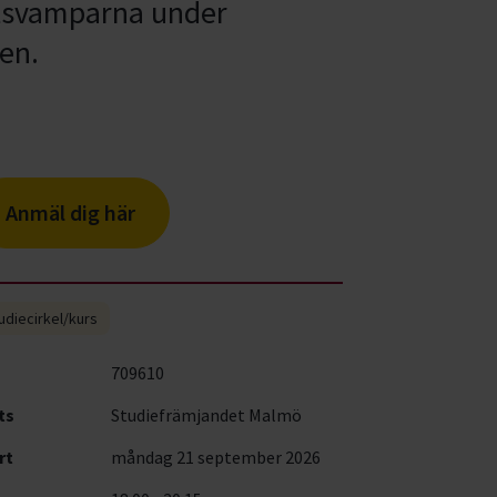
matsvamparna under
en.
Anmäl dig här
udiecirkel/kurs
709610
ts
Studiefrämjandet Malmö
rt
måndag 21 september 2026