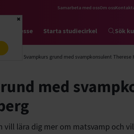
Samarbeta med oss
Om oss
Kontakt
Stäng
tta intresse
Starta studiecirkel
Sök ku
a
tflykter
Svampkurs grund med svampkonsulent Therese H
rund med svampko
berg
h vill lära dig mer om matsvamp och vi