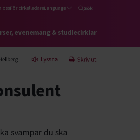
a oss
För cirkelledare
Language
Sök
rser, evenemang & studiecirklar
Lyssna
Skriv ut
ellberg
nsulent
lka svampar du ska