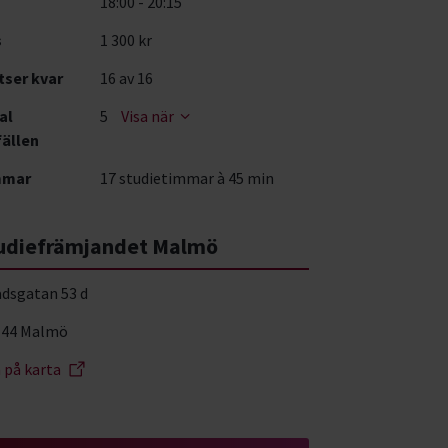
18:00 - 20:15
s
1 300 kr
tser kvar
16
av 16
al
5
Visa när
fällen
mmar
17 studietimmar à 45 min
udiefrämjandet Malmö
adsgatan 53 d
 44 Malmö
a på karta