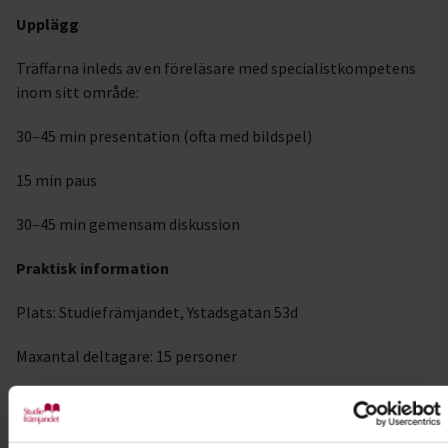
Upplägg
Träffarna inleds av en föreläsare med specialistkompetens
inom sitt område:
30–45 min presentation (ofta med bildspel)
15 min paus
30–45 min gemensam diskussion
Praktisk information
Plats: Studiefrämjandet, Ystadsgatan 53d
Maxantal deltagare: 15 personer
I samarbete med
Naturskyddsföreningen Malmö