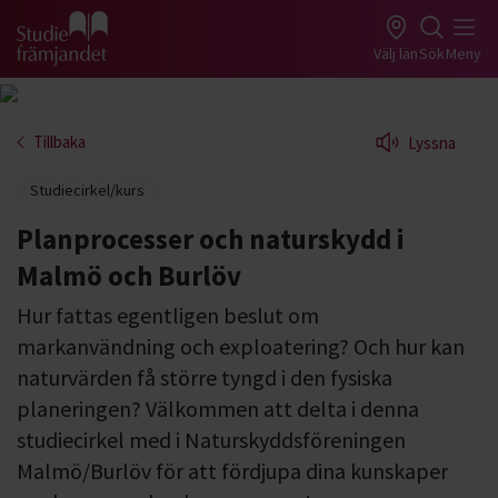
Gå till studiefrämjandets startsida
Välj län
Sök
Meny
Tillbaka
Lyssna
Studiecirkel/kurs
Planprocesser och naturskydd i
Malmö och Burlöv
Hur fattas egentligen beslut om
markanvändning och exploatering? Och hur kan
naturvärden få större tyngd i den fysiska
planeringen? Välkommen att delta i denna
studiecirkel med i Naturskyddsföreningen
Malmö/Burlöv för att fördjupa dina kunskaper