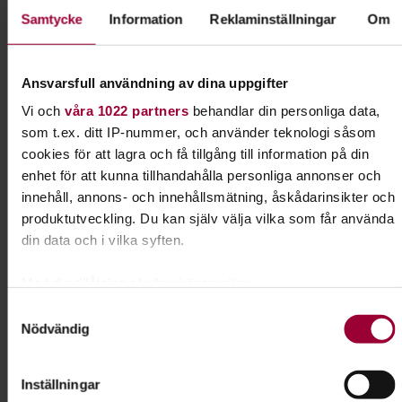
Samtycke
Information
Reklaminställningar
Om
Kontakt
Ansvarsfull användning av dina uppgifter
Sigrid Magnusdotter
Vi och
våra 1022 partners
behandlar din personliga data,
Folkbildningsutvecklare,
som t.ex. ditt IP-nummer, och använder teknologi såsom
Profilområdesansvarig Miljö
cookies för att lagra och få tillgång till information på din
Skicka e-post
enhet för att kunna tillhandahålla personliga annonser och
0721-75 11 21
Visa mer
innehåll, annons- och innehållsmätning, åskådarinsikter och
produktutveckling. Du kan själv välja vilka som får använda
din data och i vilka syften.
Dela:
Facebook
LinkedIn
E-mail
Med din tillåtelse skulle vi även vilja:
Samla in information om din geografiska plats som
Samtyckesval
Samhälle & hållbar utveckling
Nödvändig
kan ha en noggrannhet på upp till flera meter
Identifiera din enhet genom att aktivt skanna den för
specifika kännetecken (fingeravtryck)
Lär dig mer om samhällsfrågor och hållbar
Inställningar
utveckling. Skapa förändring där du bor och var
Ta reda på mer om hur dina personliga uppgifter behandlas