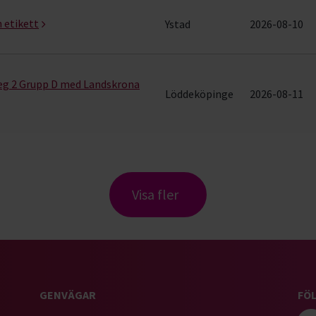
h etikett
Ystad
2026-08-10
teg 2 Grupp D med Landskrona
Löddeköpinge
2026-08-11
Visa fler
GENVÄGAR
FÖL