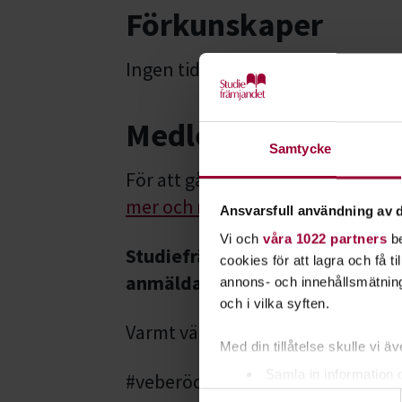
Förkunskaper
Ingen tidigare kurs krävs – alla ä
Medlemskap
Samtycke
För att gå kurs krävs det att du
mer och registrera ditt medlems
Ansvarsfull användning av d
Vi och
våra 1022 partners
be
Studiefrämjandet förbehåller sig 
cookies för att lagra och få t
anmälda deltagare.
annons- och innehållsmätning
och i vilka syften.
Varmt välkommen med anmälan
Med din tillåtelse skulle vi äve
Samla in information 
#veberödsbrukshundklubb
Samtyckesval
Identifiera din enhet 