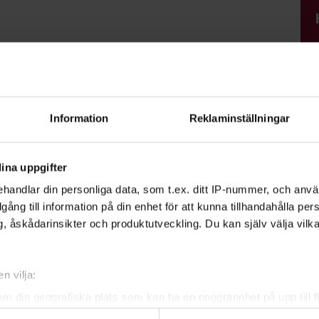
r välkomna!
Information
Reklaminställningar
 är medlem i Veberöds Brukshundklubb.
Läs
kap
ina uppgifter
handlar din personliga data, som t.ex. ditt IP-nummer, och anv
rätten att ställa in en kurs vid för få
illgång till information på din enhet för att kunna tillhandahålla pe
, åskådarinsikter och produktutveckling. Du kan själv välja vilk
!
n vilja:
om din geografiska plats som kan ha en noggrannhet på upp till f
genom att aktivt skanna den för specifika kännetecken (fingeravt