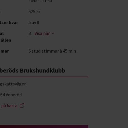
10:00 - 11:30
s
525 kr
tser kvar
5
av 8
al
3
Visa när
fällen
mmar
6 studietimmar à 45 min
beröds Brukshundklubb
gskattsvägen
 64 Veberöd
a på karta