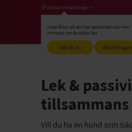
Välj län:
Hela Sverige
Innehållet på den här webbsidan blir mer
Hi
Gå till studiefrämjandets startsid
relevant om du väljer län.
Välj län nu
Visa inte igen
Start
Hitta intresse
Hund & husdjur
Lek & passivi
tillsammans (
Vill du ha en hund som bå