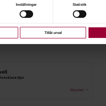
Inställningar
Statistik
rsonliga uppgifter behandlas och ställ in dina preferenser i
deta
ke när som helst från cookie-förklaringen.
upplevelse som möjligt använder vi kakor (cookies) på vår webbpl
en ska fungera. Andra är valbara.
Tillåt urval
ell
tvecklare Djur
Visa mer