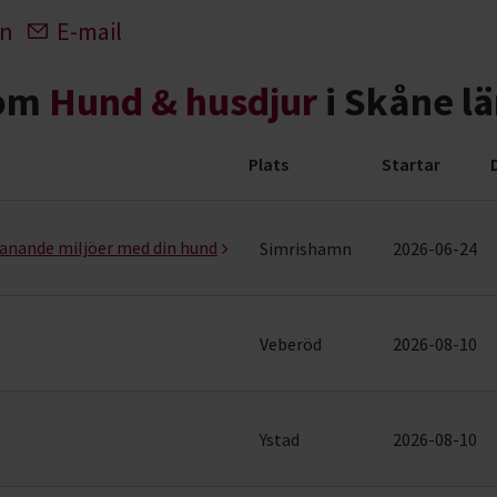
In
E-mail
nom
Hund & husdjur
i Skåne l
Plats
Startar
ng (90 rader)
manande miljöer med din hund
Simrishamn
2026-06-24
Veberöd
2026-08-10
Ystad
2026-08-10