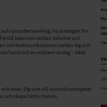
Tid
Pri
Pla
Ant
och samarbetsverktyg. Ha strategier för
till
 Förstå balansen mellan aktivitet och
Ti
ten och kommunikationen mellan dig och
nisk hund och en enklare vardag – både
Ve
Sko
247
 och raser. Dig som vill utveckla samspelet
Vis
ss och skapa bättre balans.