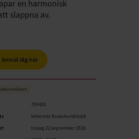
skapar en harmonisk
att slappna av.
Anmäl dig här
udiecirkel/kurs
709420
ts
Veberöds Brukshundklubb
rt
tisdag 22 september 2026