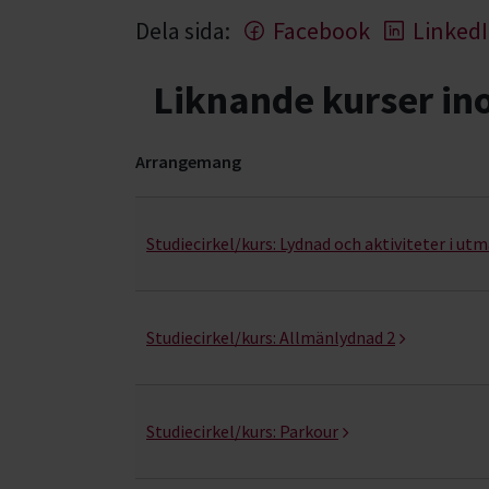
Dela sida:
Facebook
Linked
Liknande kurser i
Arrangemang
Hund & husdjur- kurser, studiecirklar & evenema
Studiecirkel/kurs:
Lydnad och aktiviteter i ut
Studiecirkel/kurs:
Allmänlydnad 2
Studiecirkel/kurs:
Parkour