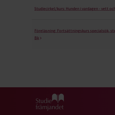
Studiecirkel/kurs:
Hunden i vardagen - vett oc
Föreläsning:
Fortsättningskurs specialsök, s
Bk
Gå till studiefrämjandets startsida