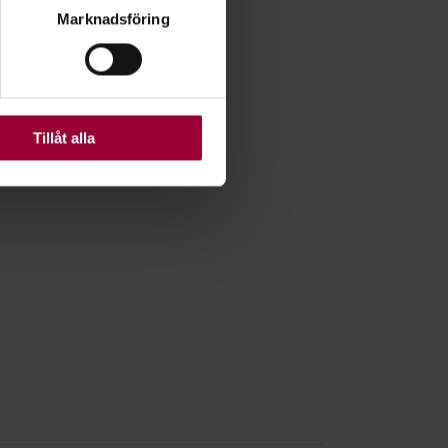
Marknadsföring
ljsektionen
. Du kan ändra
ats. Vissa kakor är
Tillåt alla