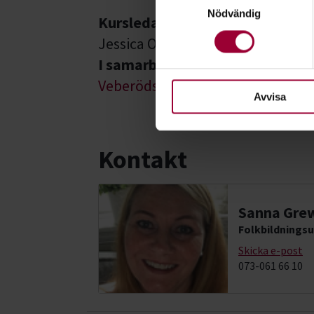
Nödvändig
Kursledare
Ta reda på mer om hur dina pe
eller dra tillbaka ditt samtyc
Jessica Olofsson
I samarbete med
För att du ska få en så bra 
Veberöds Brukshundklubb
nödvändiga för att webbplats
Avvisa
Kontakt
Sanna Grew
Folkbildningsu
Skicka e-post
073-061 66 10