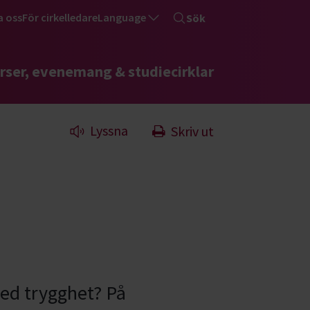
a oss
För cirkelledare
Language
Sök
rser, evenemang & studiecirklar
Lyssna
Skriv ut
med trygghet? På