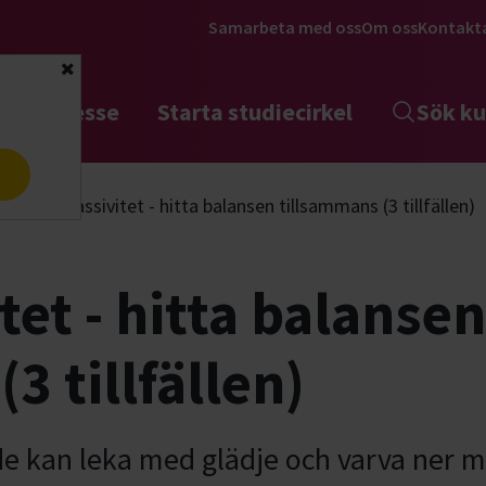
Samarbeta med oss
Om oss
Kontakt
Stäng
tta intresse
Starta studiecirkel
Sök ku
a
Lek & passivitet - hitta balansen tillsammans (3 tillfällen)
tet - hitta balansen
3 tillfällen)
de kan leka med glädje och varva ner 