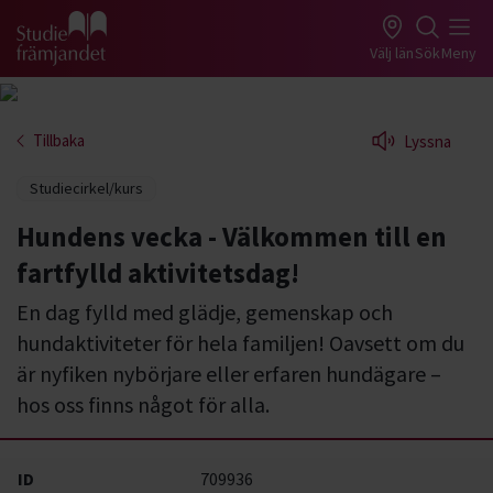
Gå till studiefrämjandets startsida
Välj län
Sök
Meny
Tillbaka
Lyssna
Studiecirkel/kurs
Hundens vecka - Välkommen till en
fartfylld aktivitetsdag!
En dag fylld med glädje, gemenskap och
hundaktiviteter för hela familjen! Oavsett om du
är nyfiken nybörjare eller erfaren hundägare –
hos oss finns något för alla.
ID
709936