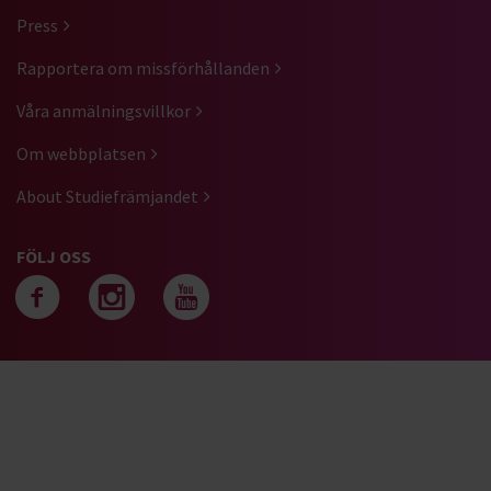
Press
Rapportera om missförhållanden
Våra anmälningsvillkor
Om webbplatsen
About Studiefrämjandet
FÖLJ OSS
Följ oss på facebook
Följ oss på instagra
Följ oss på yout