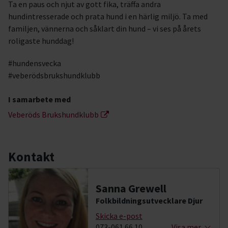
Ta en paus och njut av gott fika, träffa andra
hundintresserade och prata hund i en härlig miljö. Ta med
familjen, vännerna och såklart din hund – vi ses på årets
roligaste hunddag!
#hundensvecka
#veberödsbrukshundklubb
I samarbete med
Veberöds Brukshundklubb
Kontakt
Sanna Grewell
Folkbildningsutvecklare Djur
Skicka e-post
073-061 66 10
Visa mer