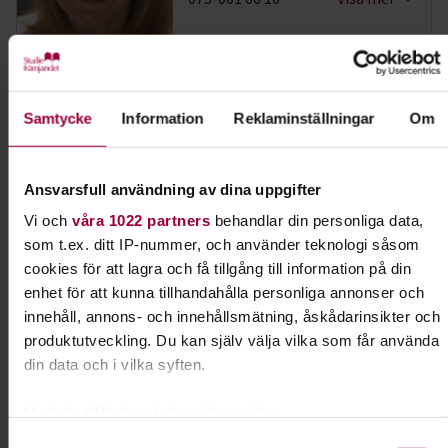
Dela:
Facebook
LinkedIn
E-mail
Samtycke
Information
Reklaminställningar
Om
Hund & husdjur
Ansvarsfull användning av dina uppgifter
Har du hund eller planerar du att skaffa en valp?
Vi och
våra 1022 partners
behandlar din personliga data,
Eller kanske en katt eller ett annat husdjur?
som t.ex. ditt IP-nummer, och använder teknologi såsom
Grattis! Det finns massor av roliga saker du kan
cookies för att lagra och få tillgång till information på din
lära dig tillsammans med andra djurägare.
enhet för att kunna tillhandahålla personliga annonser och
innehåll, annons- och innehållsmätning, åskådarinsikter och
Läs mer om ämnet
produktutveckling. Du kan själv välja vilka som får använda
din data och i vilka syften.
Med din tillåtelse skulle vi även vilja:
Liknande kurser inom
Hund &
Samla in information om din geografiska plats som
Samtyckesval