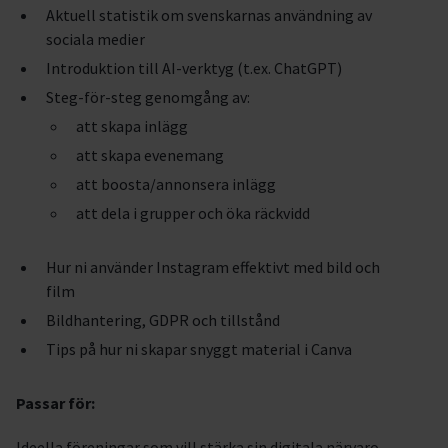
Aktuell statistik om svenskarnas användning av
sociala medier
Introduktion till AI-verktyg (t.ex. ChatGPT)
Steg-för-steg genomgång av:
att skapa inlägg
att skapa evenemang
att boosta/annonsera inlägg
att dela i grupper och öka räckvidd
Hur ni använder Instagram effektivt med bild och
film
Bildhantering, GDPR och tillstånd
Tips på hur ni skapar snyggt material i Canva
Passar för:
Ideella föreningar som vill stärka sin digitala närvaro –