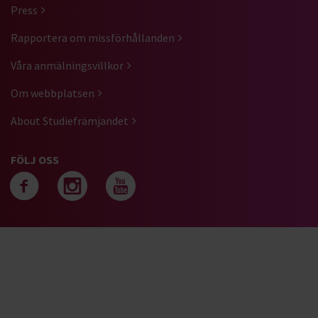
Press
Rapportera om missförhållanden
Våra anmälningsvillkor
Om webbplatsen
About Studiefrämjandet
FÖLJ OSS
Följ oss på facebook
Följ oss på instagra
Följ oss på yout