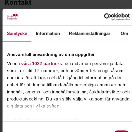
Kontakt
Patrik Nilsson
Utbildningsansvarig
stab/Folkbildningsutvecklare
Musik-Kultur
Samtycke
Information
Reklaminställningar
Om
Skicka e-post
070-557 87 55
Ansvarsfull användning av dina uppgifter
Vi och
våra 1022 partners
behandlar din personliga data,
Dela:
Facebook
LinkedIn
E-mail
som t.ex. ditt IP-nummer, och använder teknologi såsom
cookies för att lagra och få tillgång till information på din
enhet för att kunna tillhandahålla personliga annonser och
Föreningen – från idé till praktik
innehåll, annons- och innehållsmätning, åskådarinsikter och
produktutveckling. Du kan själv välja vilka som får använda
I ert arbete med att starta en förening kan ni
din data och i vilka syften.
jobba med boken "Föreningen - från idé till
praktik". Här lär ni er grunderna i
Med din tillåtelse skulle vi även vilja:
föreningskunskap.
Samla in information om din geografiska plats som
Samtyckesval