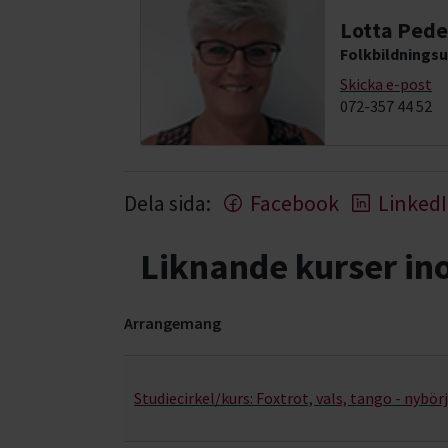
Lotta Pede
Folkbildningsu
Skicka e-post
072-357 44 52
Dela sida:
Facebook
Linked
Liknande kurser i
Arrangemang
Pardans- kurser, studiecirklar & evenemang (2 r
Studiecirkel/kurs:
Foxtrot, vals, tango - nybör