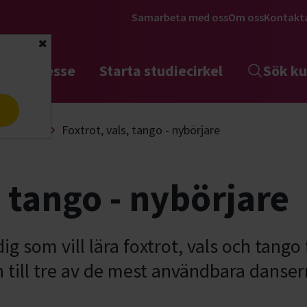
Samarbeta med oss
Om oss
Kontakt
Stäng
tta intresse
Starta studiecirkel
Sök ku
a
Pardans
Foxtrot, vals, tango - nybörjare
, tango - nybörjare
dig som vill lära foxtrot, vals och tango
 till tre av de mest användbara dansern