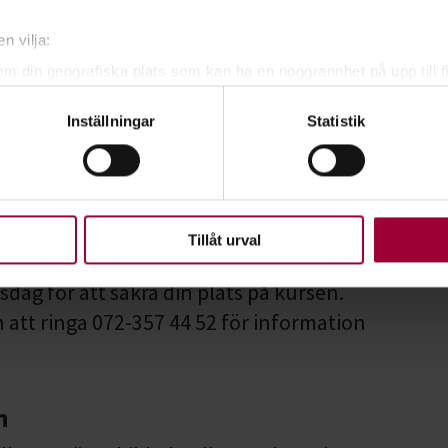
n vilja:
två delbetalningar, vänligen meddela oss i
om din geografiska plats som kan ha en noggrannhet på upp till f
alning kostar inget extra.
genom att aktivt skanna den för specifika kännetecken (fingeravt
Inställningar
Statistik
rsonliga uppgifter behandlas och ställ in dina preferenser i
deta
ke när som helst från cookie-förklaringen.
upplevelse som möjligt använder vi kakor (cookies) på vår webbpl
en ska fungera. Andra är valbara.
Tillåt urval
dag för att säkra din plats på kursen.
att ringa 072-357 44 52 för information
n