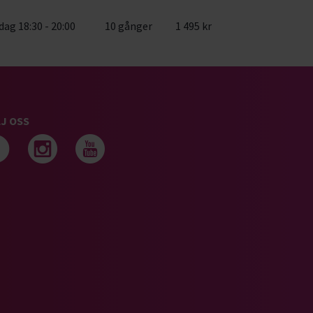
ag 18:30 - 20:00
10 gånger
1 495 kr
J OSS
Följ oss på facebook
Följ oss på instagram
Följ oss på youtub