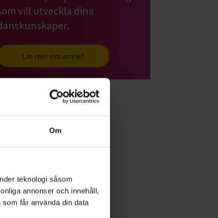
som vill utveckla dina
danskunskaper.
Läs mer om ämnet
Om
änder teknologi såsom
rsonliga annonser och innehåll,
a som får använda din data