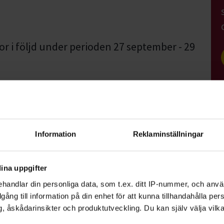
r i följd under perioden 27 september - 29
två veckor före kursstart till den e-
din kursanmälan.
Information
Reklaminställningar
tor vikt att det är jämna par. Ensamma får
a förare/följare. Du kan välja att dansa
ina uppgifter
kön. Byte av danspartner sker eftersom det
handlar din personliga data, som t.ex. ditt IP-nummer, och anv
illgång till information på din enhet för att kunna tillhandahålla pe
, åskådarinsikter och produktutveckling. Du kan själv välja vilk