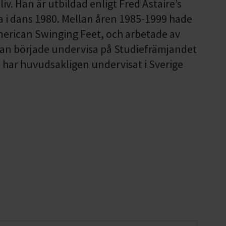
liv. Han är utbildad enligt Fred Astaire’s
 i dans 1980. Mellan åren 1985-1999 hade
merican Swinging Feet, och arbetade av
 Han började undervisa på Studiefrämjandet
h har huvudsakligen undervisat i Sverige