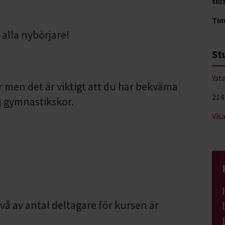
till
Ti
 alla nybörjare!
St
Yst
r men det är viktigt att du har bekväma
214
Ej gymnastikskor.
Vis
vå av antal deltagare för kursen är