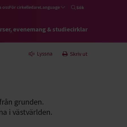
a oss
För cirkelledare
Language
Sök
rser, evenemang & studiecirklar
Lyssna
Skriv ut
 från grunden.
a i västvärlden.