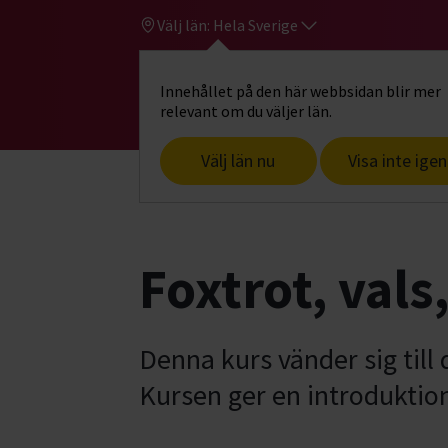
Välj län:
Hela Sverige
Innehållet på den här webbsidan blir mer
Hi
Gå till studiefrämjandets startsid
relevant om du väljer län.
Välj län nu
Visa inte igen
Start
Hitta intresse
Dans & rörelse
Foxtrot, vals
Denna kurs vänder sig till 
Kursen ger en introduktion