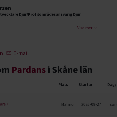
rsen
tvecklare Djur/Profilområdesansvarig Djur
Visa mer
In
E-mail
nom
Pardans
i Skåne län
Plats
Startar
Dag/
ader)
jare
Malmö
2026-09-27
sönd