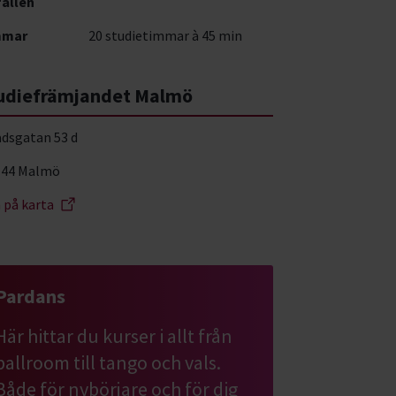
fällen
mmar
20 studietimmar à 45 min
udiefrämjandet Malmö
adsgatan 53 d
 44 Malmö
a på karta
Pardans
Här hittar du kurser i allt från
ballroom till tango och vals.
Både för nybörjare och för dig