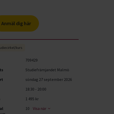
Anmäl dig här
udiecirkel/kurs
709429
ts
Studiefrämjandet Malmö
rt
söndag 27 september 2026
18:30 - 20:00
s
1 495 kr
al
10
Visa när