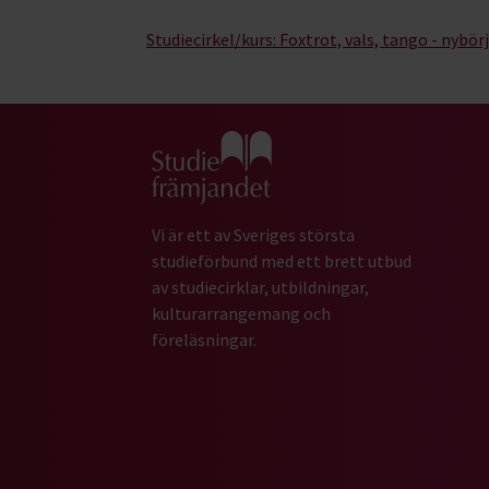
Studiecirkel/kurs:
Foxtrot, vals, tango - nybör
Gå till studiefrämjandets startsida
Vi är ett av Sveriges största
studieförbund med ett brett utbud
av studiecirklar, utbildningar,
kulturarrangemang och
föreläsningar.