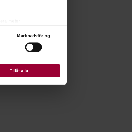
lera meter
ryck)
Marknadsföring
ljsektionen
. Du kan ändra
ats. Vissa kakor är
Tillåt alla