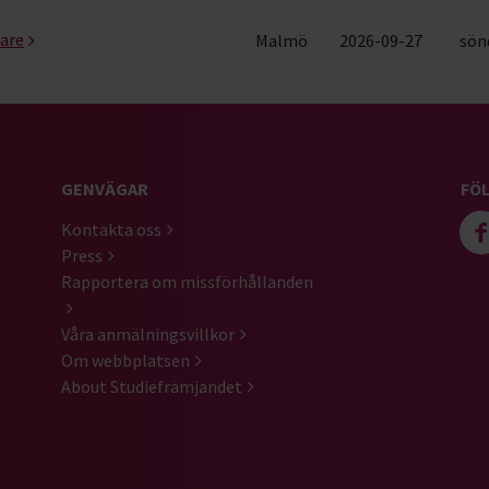
jare
Malmö
2026-09-27
sönd
GENVÄGAR
FÖL
Kontakta oss
Press
Rapportera om missförhållanden
Våra anmälningsvillkor
Om webbplatsen
About Studiefrämjandet