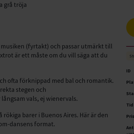
 musiken (fyrtakt) och passar utmärkt till
rot är ett måste om du vill säga att du
St
ID
ch ofta förknippad med bal och romantik.
Pla
rrekta stegen och
Sta
långsam vals, ej wienervals.
Tid
rökiga barer i Buenos Aires. Här är den
Pri
room-dansens format.
Ant