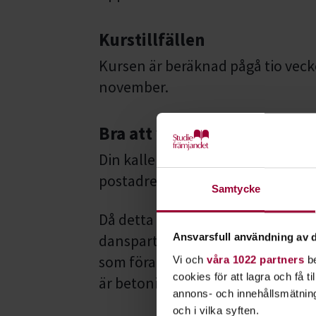
Kurstillfällen
Kursen är beräknad pågå tio vecko
november.
Bra att veta
Din kallelse/faktura skickas cirka 
postadress du anger när du gör 
Samtycke
Då detta är PARDANSER är det av s
danspartner vid lika antal anmäld
Ansvarsfull användning av d
som förare eller följare oavsett 
Vi och
våra 1022 partners
be
cookies för att lagra och få t
är betoning på social dans.
annons- och innehållsmätning
och i vilka syften.