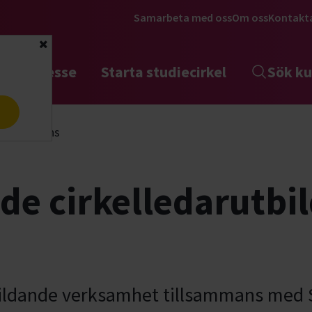
Samarbeta med oss
Om oss
Kontakt
Stäng
tta intresse
Starta studiecirkel
Sök ku
a
ing, distans
e cirkelledarutbil
bildande verksamhet tillsammans med 