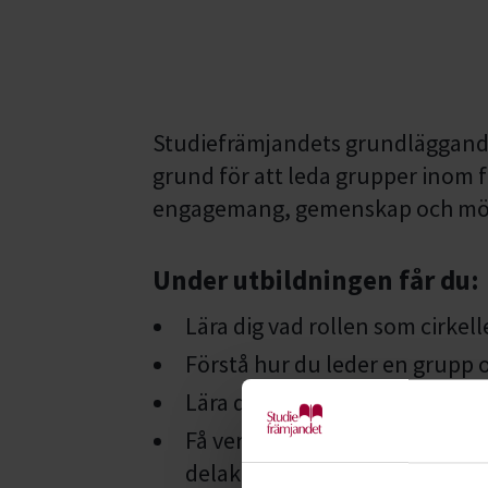
Studiefrämjandets grundläggande 
grund för att leda grupper inom f
engagemang, gemenskap och möjlig
Under utbildningen får du:
Lära dig vad rollen som cirkel
Förstå hur du leder en grupp 
Lära dig om folkbildning – vad 
Få verktyg för att bygga en 
delaktighet