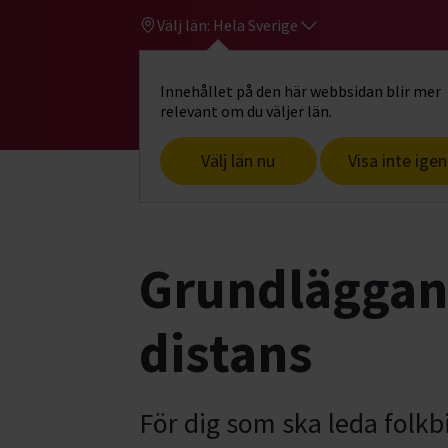
Välj län:
Hela Sverige
Innehållet på den här webbsidan blir mer
Hi
Gå till studiefrämjandets startsid
relevant om du väljer län.
Välj län nu
Visa inte igen
Start
Grundläggande cirkelledarutbildn
Grundläggand
distans
För dig som ska leda folk