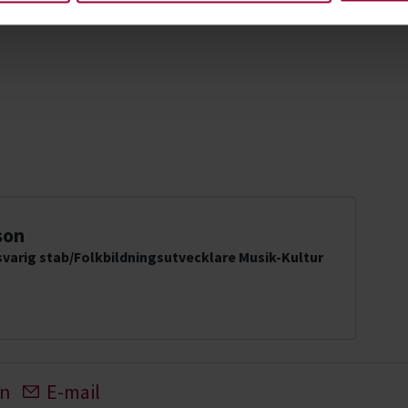
son
varig stab/Folkbildningsutvecklare Musik-Kultur
In
E-mail