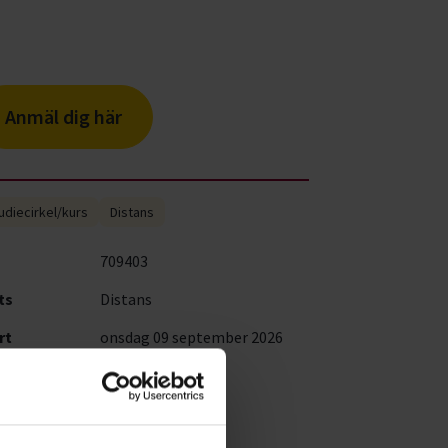
Anmäl dig här
udiecirkel/kurs
Distans
709403
ts
Distans
rt
onsdag 09 september 2026
18:00 - 21:00
s
Gratis