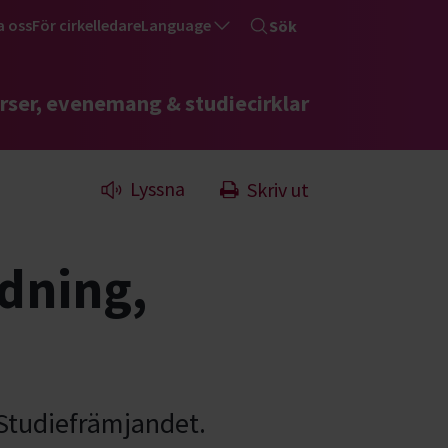
a oss
För cirkelledare
Language
Sök
rser, evenemang & studiecirklar
Lyssna
Skriv ut
dning,
Studiefrämjandet.