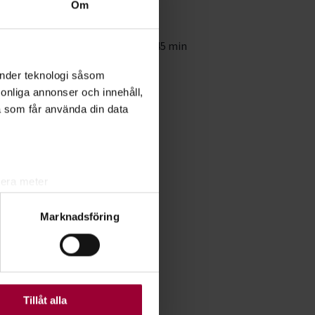
al
1
Om
fällen
mmar
4 studietimmar à 45 min
änder teknologi såsom
rsonliga annonser och innehåll,
a som får använda din data
lera meter
ryck)
Marknadsföring
ljsektionen
. Du kan ändra
ats. Vissa kakor är
Tillåt alla