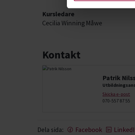
Kursledare
Cecilia Winning Måwe
Kontakt
Patrik Nils
Utbildningsans
Skicka e-post
070-557 87 55
Dela sida:
Facebook
Linked