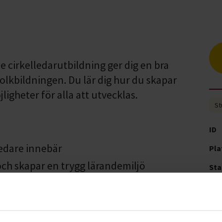
cirkelledarutbildning ger dig en bra
olkbildningen. Du lär dig hur du skapar
heter för alla att utvecklas.
St
ID
ledare innebär
Pla
och skapar en trygg lärandemiljö
Sta
det är och varför det är viktigt
Tid
fungerande grupp med trygghet och
Pri