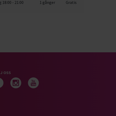
 18:00 - 21:00
1 gånger
Gratis
J OSS
Följ oss på facebook
Följ oss på instagram
Följ oss på youtub