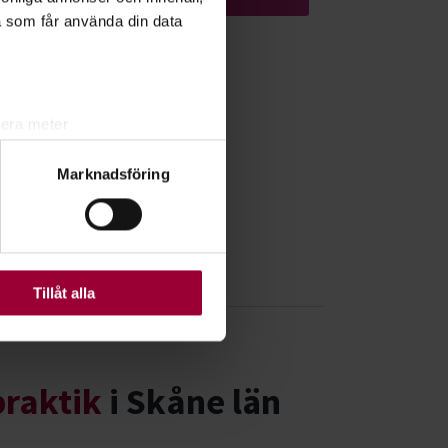
a som får använda din data
lera meter
ryck)
Marknadsföring
ljsektionen
. Du kan ändra
ats. Vissa kakor är
Tillåt alla
praktik
i Skåne län