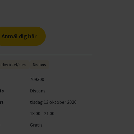
Anmäl dig här
udiecirkel/kurs
Distans
709300
ts
Distans
rt
tisdag 13 oktober 2026
18:00 - 21:00
s
Gratis