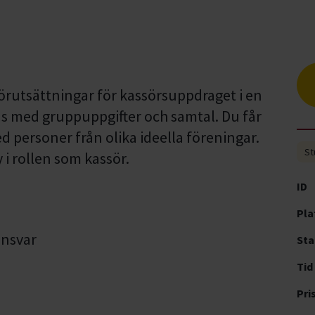
förutsättningar för kassörsuppdraget i en
as med gruppuppgifter och samtal. Du får
d personer från olika ideella föreningar.
St
 i rollen som kassör.
ID
Pla
 ansvar
Sta
Tid
Pri