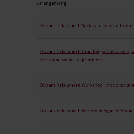
Arrangemang
Föreningen – från idé till praktik- kurser, stud
Distans hela landet:
Sociala medier för föreni
Distans hela landet:
Grundläggande förenings-
förtroendevalda - september
Distans hela landet:
Workshop i motionsskrivni
Distans hela landet:
Valberedningsutbildning 