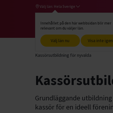
Välj län:
Hela Sverige
Innehållet på den här webbsidan blir mer
Hi
Gå till studiefrämjandets startsid
relevant om du väljer län.
Välj län nu
Visa inte igen
Start
Hitta intresse
Föreningsutveck
Kassörsutbildning för nyvalda
Kassörsutbil
Grundläggande utbildning fö
kassör för en ideell föreni