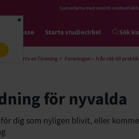
Samarbeta med oss
Om oss
Kontakt
Stäng
tta intresse
Starta studiecirkel
Sök ku
a
ling
Starta en förening
Föreningen – från idé till praktik
dning för nyvalda
r dig som nyligen blivit, eller kommer a
ng