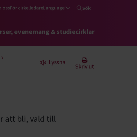
a oss
För cirkelledare
Language
Sök
rser, evenemang & studiecirklar
Lyssna
Skriv ut
tt bli, vald till