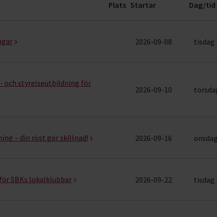
Plats
Startar
Dag/tid
iecirklar & evenemang (18 rader)
ngar
2026-09-08
tisdag 
 och styrelseutbildning för
2026-09-10
torsdag
ng – din röst gör skillnad!
2026-09-16
onsdag 
för SBKs lokalklubbar
2026-09-22
tisdag 