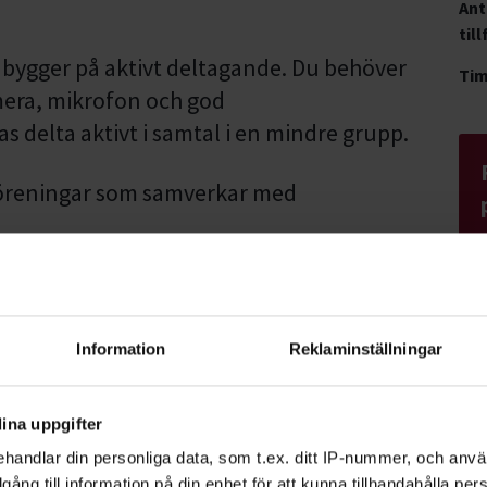
Ant
till
h bygger på aktivt deltagande. Du behöver
Ti
mera, mikrofon och god
 delta aktivt i samtal i en mindre grupp.
 föreningar som samverkar med
en, men inte dyker upp utan att ha
t på 250 kr.
Information
Reklaminställningar
ina uppgifter
handlar din personliga data, som t.ex. ditt IP-nummer, och anv
illgång till information på din enhet för att kunna tillhandahålla pe