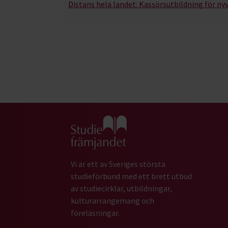
Distans hela landet:
Kassörsutbildning för ny
Gå till studiefrämjandets startsida
Vi är ett av Sveriges största
studieförbund med ett brett utbud
av studiecirklar, utbildningar,
kulturarrangemang och
föreläsningar.