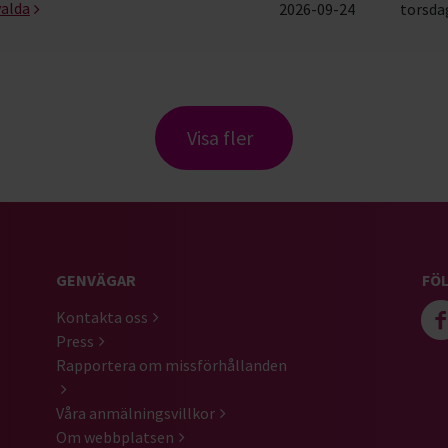
valda
2026-09-24
torsdag
Visa fler
GENVÄGAR
FÖL
Kontakta oss
Press
Rapportera om missförhållanden
Våra anmälningsvillkor
Om webbplatsen