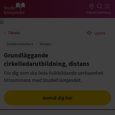
Gå till studiefrämjandets startsida
Välj län
Sök
Meny
Tillbaka
Lyssna
Studiecirkel/kurs
Distans
Grundläggande
cirkelledarutbildning, distans
För dig som ska leda folkbildande verksamhet
tillsammans med Studiefrämjandet.
Anmäl dig här