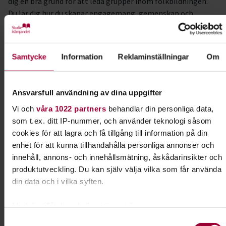
dig en bra grund för att leda grupper inom folkbildningen.
Du lär dig hur du skapar engagemang, gemenskap och
möjligheter för alla att utvecklas.
Under utbildningen får du:
Samtycke
Information
Reklaminställningar
Om
Lära dig vad rollen som cirkelledare innebär
Förstå hur du leder en grupp och skapar en trygg
lärandemiljö
Ansvarsfull användning av dina uppgifter
Lära dig om folkbildning – vad det är och varför det
Vi och
våra 1022 partners
behandlar din personliga data,
är viktigt
som t.ex. ditt IP-nummer, och använder teknologi såsom
Få verktyg för att bygga en fungerande grupp med
cookies för att lagra och få tillgång till information på din
trygghet och delaktighet
enhet för att kunna tillhandahålla personliga annonser och
innehåll, annons- och innehållsmätning, åskådarinsikter och
produktutveckling. Du kan själv välja vilka som får använda
Vi varvar föreläsningar med samtal. Du får dela dina egna
din data och i vilka syften.
erfarenheter och lyssna på andra. Tillsammans lär vi av
varandra och får nya perspektiv.
Med din tillåtelse skulle vi även vilja:
Så deltar du:
Samla in information om din geografiska plats som
Samtyckesval