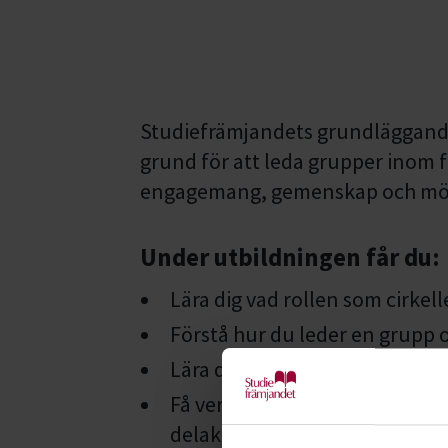
Studiefrämjandets grundläggande 
grund för att leda grupper inom f
engagemang, gemenskap och möjlig
Under utbildningen får du:
Lära dig vad rollen som cirkel
Förstå hur du leder en grupp 
Lära dig om folkbildning – vad 
Få verktyg för att bygga en 
delaktighet