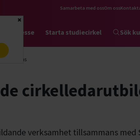
Samarbeta med oss
Om oss
Kontakt
Stäng
tta intresse
Starta studiecirkel
Sök ku
a
ing, distans
e cirkelledarutbil
bildande verksamhet tillsammans med 