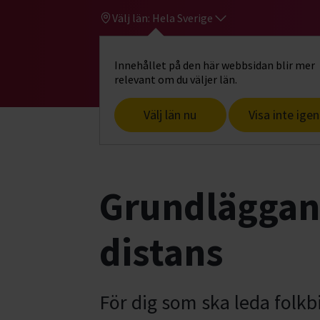
Välj län:
Hela Sverige
Innehållet på den här webbsidan blir mer
Hi
Gå till studiefrämjandets startsid
relevant om du väljer län.
Välj län nu
Visa inte igen
Start
Grundläggande cirkelledarutbildn
Grundläggand
distans
För dig som ska leda folk