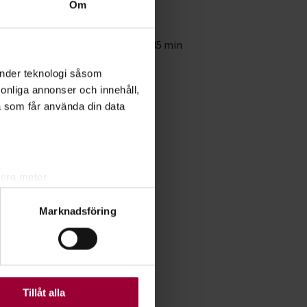
al
1
Om
fällen
mmar
4 studietimmar à 45 min
änder teknologi såsom
rsonliga annonser och innehåll,
a som får använda din data
lera meter
ryck)
Marknadsföring
ljsektionen
. Du kan ändra
ats. Vissa kakor är
Tillåt alla