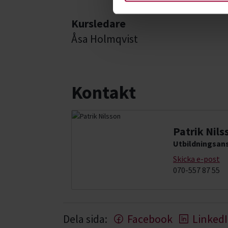
Kursledare
Åsa Holmqvist
Kontakt
Patrik Nils
Utbildningsans
Skicka e-post
070-557 87 55
Dela sida:
Facebook
Linked