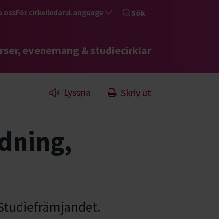
a oss
För cirkelledare
Language
Sök
rser, evenemang & studiecirklar
Lyssna
Skriv ut
dning,
Studiefrämjandet.