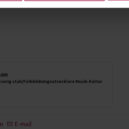
son
varig stab/Folkbildningsutvecklare Musik-Kultur
In
E-mail