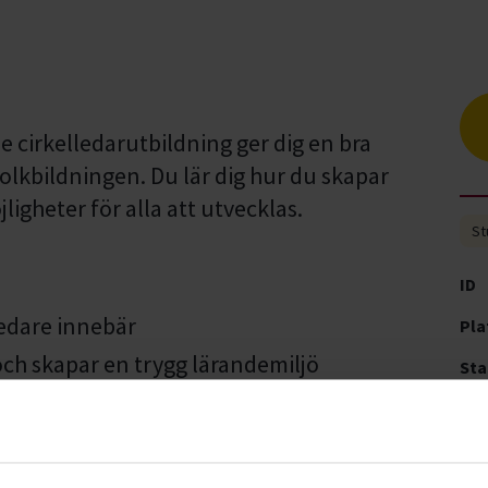
cirkelledarutbildning ger dig en bra
olkbildningen. Du lär dig hur du skapar
heter för alla att utvecklas.
St
ID
ledare innebär
Pla
och skapar en trygg lärandemiljö
Sta
det är och varför det är viktigt
Tid
fungerande grupp med trygghet och
Pri