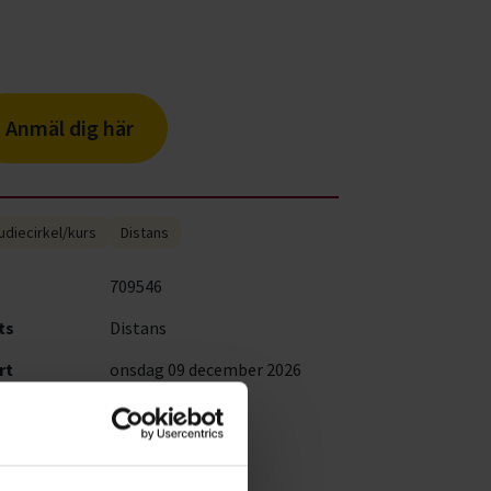
Anmäl dig här
udiecirkel/kurs
Distans
709546
ts
Distans
rt
onsdag 09 december 2026
18:00 - 21:00
s
Gratis