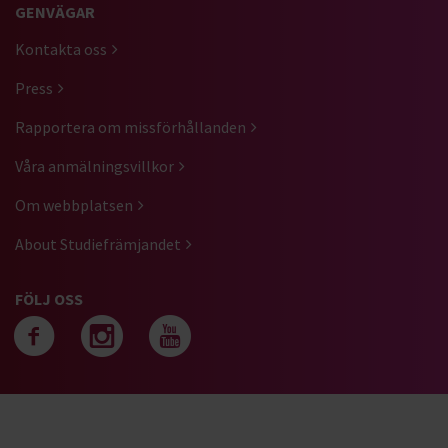
GENVÄGAR
Kontakta oss
Press
Rapportera om missförhållanden
Våra anmälningsvillkor
Om webbplatsen
About Studiefrämjandet
FÖLJ OSS
Följ oss på facebook
Följ oss på instagra
Följ oss på yout