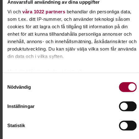
Ansvarsfull användning av dina uppgifter
Sanna Grewell
Vi och
våra 1022 partners
behandlar din personliga data,
Folkbildningsutvecklare Djur
som t.ex. ditt IP-nummer, och använder teknologi såsom
cookies för att lagra och få tillgång till information på din
Skicka e-post
073-061 66 10
Visa mer
enhet för att kunna tillhandahålla personliga annonser och
innehåll, annons- och innehållsmätning, åskådarinsikter och
produktutveckling. Du kan själv välja vilka som får använda
din data och i vilka syften.
Dela:
Facebook
LinkedIn
E-mail
Med din tillåtelse skulle vi även vilja:
Samla in information om din geografiska plats som
Samtyckesval
Nosarbete
Nödvändig
kan ha en noggrannhet på upp till flera meter
Identifiera din enhet genom att aktivt skanna den för
Lär din hund att bli ännu bättre på att dofta sig
specifika kännetecken (fingeravtryck)
Inställningar
fram. I Nose work får hunden använda en av sina
Ta reda på mer om hur dina personliga uppgifter behandlas
främsta egenskaper - sitt fantastiska luktsinne.
och ställ in dina preferenser i
detaljsektionen
. Du kan
Statistik
ändra eller dra tillbaka ditt samtycke när som helst från
Läs mer om ämnet
cookie-förklaringen.