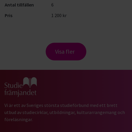
Antal tillfällen
6
Pris
1 200 kr
Visa fler
Gå till studiefrämjandets startsida
Vi är ett av Sveriges största studieförbund med ett brett
utbud av studiecirklar, utbildningar, kulturarrangemang och
föreläsningar.