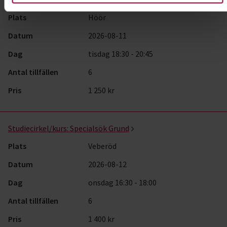
Plats
Höör
Datum
2026-08-11
Dag
tisdag 18:30 - 20:45
Antal tillfällen
6
Pris
1 250 kr
Studiecirkel/kurs:
Specialsök Grund
Plats
Veberöd
Datum
2026-08-12
Dag
onsdag 16:30 - 18:00
Antal tillfällen
6
Pris
1 400 kr