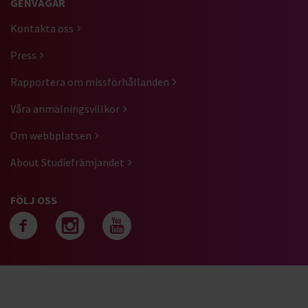
GENVÄGAR
Kontakta oss
Press
Rapportera om missförhållanden
Våra anmälningsvillkor
Om webbplatsen
About Studiefrämjandet
FÖLJ OSS
Följ oss på facebook
Följ oss på instagra
Följ oss på yout