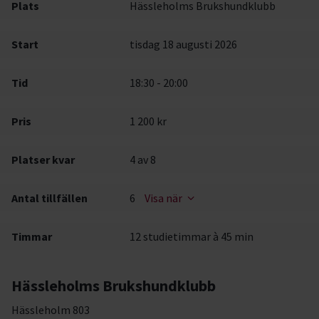
Plats
Hässleholms Brukshundklubb
Start
tisdag 18 augusti 2026
Tid
18:30 - 20:00
Pris
1 200 kr
Platser kvar
4
av 8
Antal tillfällen
6
Visa när
Timmar
12 studietimmar à 45 min
Hässleholms Brukshundklubb
Hässleholm 803