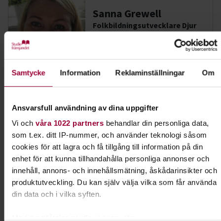
Sanna Grewell
Folkbildningsutvecklare Djur
Skicka e-post
073-061 66 10
Visa mer
Samtycke
Information
Reklaminställningar
Om
Dela:
Facebook
LinkedIn
E-mail
Ansvarsfull användning av dina uppgifter
Vi och
våra 1022 partners
behandlar din personliga data,
Nosarbete
som t.ex. ditt IP-nummer, och använder teknologi såsom
cookies för att lagra och få tillgång till information på din
Lär din hund att bli ännu bättre på att dofta sig
enhet för att kunna tillhandahålla personliga annonser och
fram. I Nose work får hunden använda en av sina
innehåll, annons- och innehållsmätning, åskådarinsikter och
främsta egenskaper - sitt fantastiska luktsinne.
produktutveckling. Du kan själv välja vilka som får använda
din data och i vilka syften.
Läs mer om ämnet
Med din tillåtelse skulle vi även vilja: