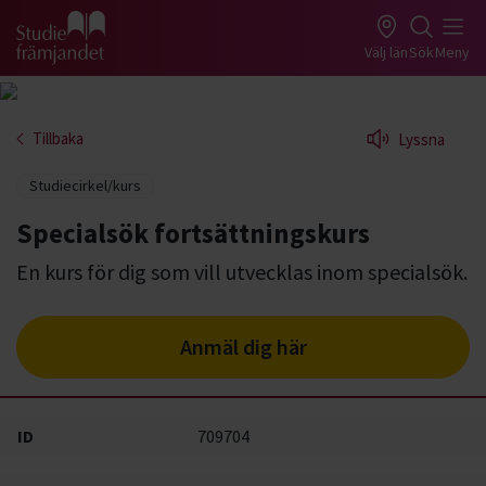
Gå till studiefrämjandets startsida
Välj län
Sök
Meny
Tillbaka
Lyssna
Studiecirkel/kurs
Specialsök fortsättningskurs
En kurs för dig som vill utvecklas inom specialsök.
Anmäl dig här
ID
709704