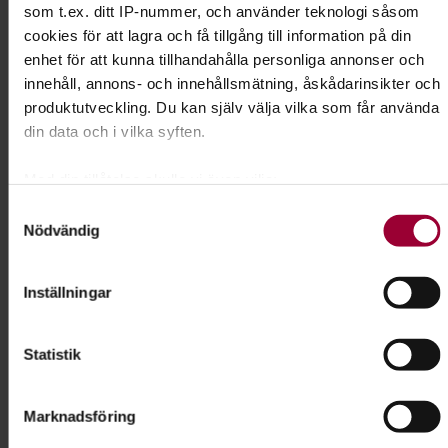
som t.ex. ditt IP-nummer, och använder teknologi såsom
Skicka e-post
cookies för att lagra och få tillgång till information på din
073-061 66 10
Visa mer
enhet för att kunna tillhandahålla personliga annonser och
innehåll, annons- och innehållsmätning, åskådarinsikter och
produktutveckling. Du kan själv välja vilka som får använda
din data och i vilka syften.
Dela:
Facebook
LinkedIn
E-mail
Med din tillåtelse skulle vi även vilja:
Nosarbete
Samla in information om din geografiska plats som
Samtyckesval
Nödvändig
kan ha en noggrannhet på upp till flera meter
Lär din hund att bli ännu bättre på att dofta sig
Identifiera din enhet genom att aktivt skanna den för
fram. I Nose work får hunden använda en av sina
specifika kännetecken (fingeravtryck)
Inställningar
främsta egenskaper - sitt fantastiska luktsinne.
Ta reda på mer om hur dina personliga uppgifter behandlas
och ställ in dina preferenser i
detaljsektionen
. Du kan
Läs mer om ämnet
Statistik
ändra eller dra tillbaka ditt samtycke när som helst från
cookie-förklaringen.
Marknadsföring
För att du ska få en så bra upplevelse som möjligt