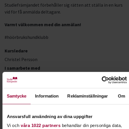
Studiefrämjandet förbehåller sig rätten att ställa in en kurs
vid för få anmälda deltagare.
Varmt välkommen med din anmälan!
#höörbrukshundklubb
Kursledare
Christel Persson
I samarbete med
Höör Brukshundklubb
Samtycke
Information
Reklaminställningar
Om
Kontakt
Ansvarsfull användning av dina uppgifter
Sanna Grewell
Folkbildningsutvecklare Djur
Vi och
våra 1022 partners
behandlar din personliga data,