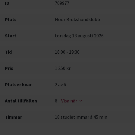
ID
709977
Plats
Höör Brukshundklubb
Start
torsdag 13 augusti 2026
Tid
18:00 - 19:30
Pris
1 250 kr
Platser kvar
2
av 6
Antal tillfällen
6
Visa när
Timmar
18 studietimmar à 45 min