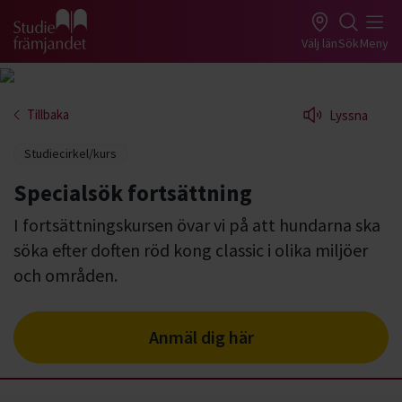
Gå till studiefrämjandets startsida
Välj län
Sök
Meny
Tillbaka
Lyssna
Studiecirkel/kurs
Specialsök fortsättning
I fortsättningskursen övar vi på att hundarna ska
söka efter doften röd kong classic i olika miljöer
och områden.
Anmäl dig här