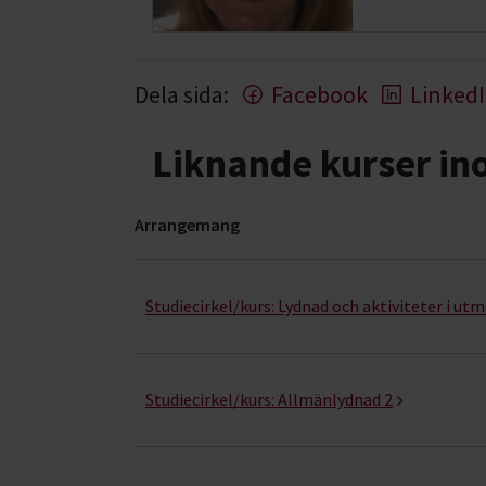
Dela sida:
Facebook
Linked
Liknande kurser i
Arrangemang
Lydnad- kurser, studiecirklar & evenemang (33 r
Studiecirkel/kurs:
Lydnad och aktiviteter i ut
Studiecirkel/kurs:
Allmänlydnad 2