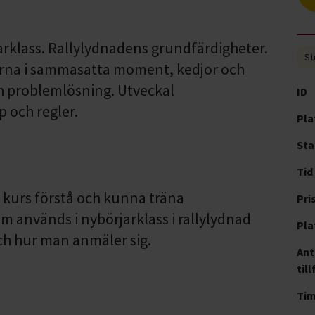
rklass. Rallylydnadens grundfärdigheter.
St
na i sammasatta moment, kedjor och
h problemlösning. Utveckal
ID
 och regler.
Pla
Sta
Tid
kurs förstå och kunna träna
Pri
 används i nybörjarklass i rallylydnad
Pla
och hur man anmäler sig.
Ant
till
Ti