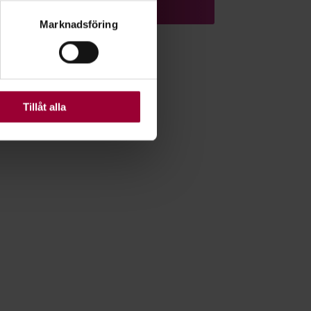
ryck)
Marknadsföring
ljsektionen
. Du kan ändra
ats. Vissa kakor är
Tillåt alla