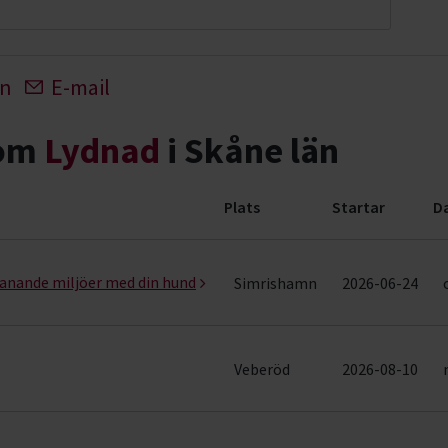
In
E-mail
nom
Lydnad
i Skåne län
Plats
Startar
D
ader)
manande miljöer med din hund
Simrishamn
2026-06-24
Veberöd
2026-08-10