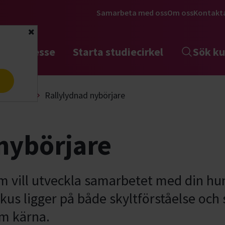
Samarbeta med oss
Om oss
Kontakt
Stäng
tta intresse
Starta studiecirkel
Sök ku
a
Lydnad
Rallylydnad nybörjare
nybörjare
som vill utveckla samarbetet med din hun
kus ligger på både skyltförståelse och 
om kärna.