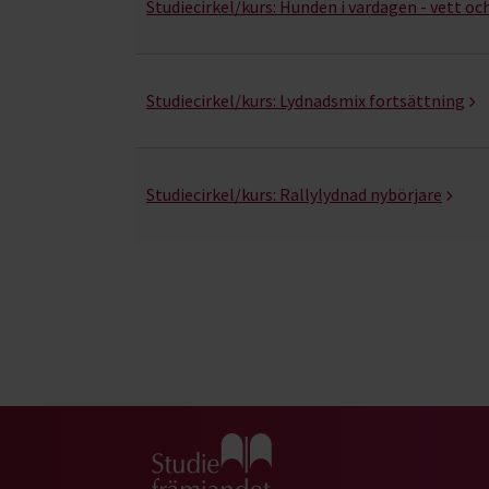
Studiecirkel/kurs:
Hunden i vardagen - vett oc
Studiecirkel/kurs:
Lydnadsmix fortsättning
Studiecirkel/kurs:
Rallylydnad nybörjare
Gå till studiefrämjandets startsida