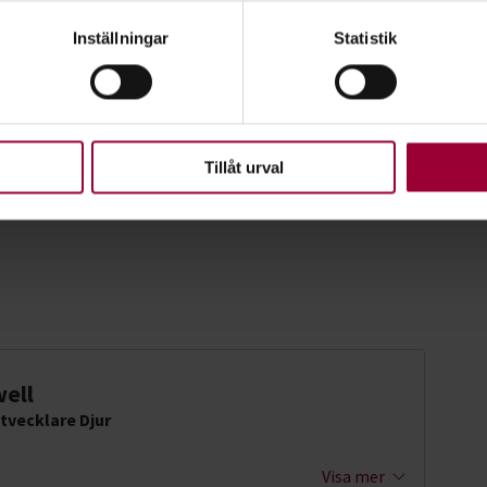
genom att aktivt skanna den för specifika kännetecken (fingeravt
Inställningar
Statistik
rsonliga uppgifter behandlas och ställ in dina preferenser i
deta
ke när som helst från cookie-förklaringen.
upplevelse som möjligt använder vi kakor (cookies) på vår webbpl
en ska fungera. Andra är valbara.
Tillåt urval
ell
tvecklare Djur
Visa mer