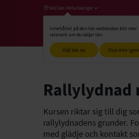
Välj län:
Hela Sverige
Innehållet på den här webbsidan blir mer
Hi
Gå till studiefrämjandets startsid
relevant om du väljer län.
Välj län nu
Visa inte igen
Start
Hitta intresse
Hund & husdjur
Rallylydnad 
Kursen riktar sig till dig 
rallylydnadens grunder. Fo
med glädje och kontakt s