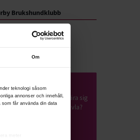
rby Brukshundklubb
krosgatan 11
 34 Hörby
a på karta
Om
Lydnad för alla hundar
änder teknologi såsom
Har du en hund som vill lära sig
rsonliga annonser och innehåll,
a som får använda din data
nya tricks? Gillar du att tävla?
Prova rallylydnad!
lera meter
Läs mer om ämnet