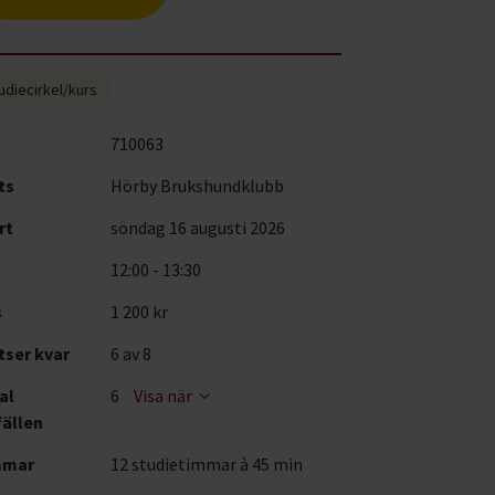
udiecirkel/kurs
710063
ts
Hörby Brukshundklubb
rt
söndag 16 augusti 2026
12:00 - 13:30
s
1 200 kr
tser kvar
6
av 8
al
6
Visa när
fällen
mmar
12 studietimmar à 45 min