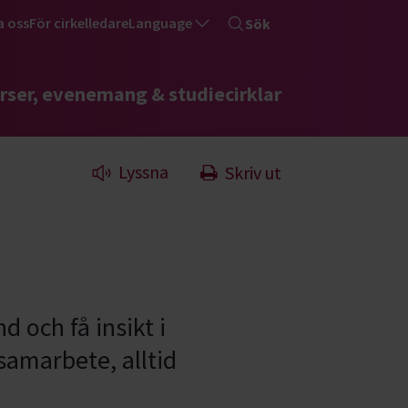
a oss
För cirkelledare
Language
Sök
rser, evenemang & studiecirklar
Lyssna
Skriv ut
d och få insikt i
samarbete, alltid