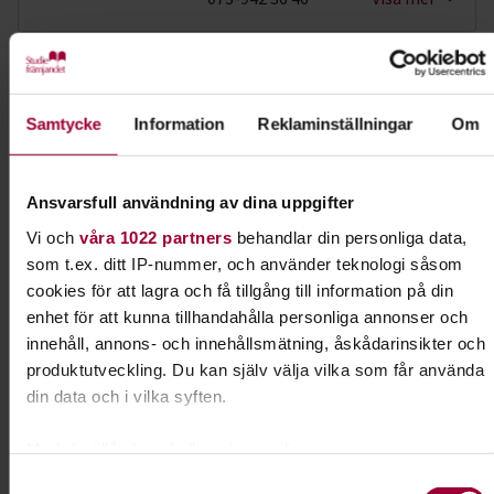
Dela:
Facebook
LinkedIn
E-mail
Samtycke
Information
Reklaminställningar
Om
Hund & husdjur
Ansvarsfull användning av dina uppgifter
Har du hund eller planerar du att skaffa en valp?
Vi och
våra 1022 partners
behandlar din personliga data,
Eller kanske en katt eller ett annat husdjur?
som t.ex. ditt IP-nummer, och använder teknologi såsom
Grattis! Det finns massor av roliga saker du kan
cookies för att lagra och få tillgång till information på din
lära dig tillsammans med andra djurägare.
enhet för att kunna tillhandahålla personliga annonser och
innehåll, annons- och innehållsmätning, åskådarinsikter och
Läs mer om ämnet
produktutveckling. Du kan själv välja vilka som får använda
din data och i vilka syften.
Med din tillåtelse skulle vi även vilja:
Liknande kurser inom
Hund &
Samla in information om din geografiska plats som
Samtyckesval