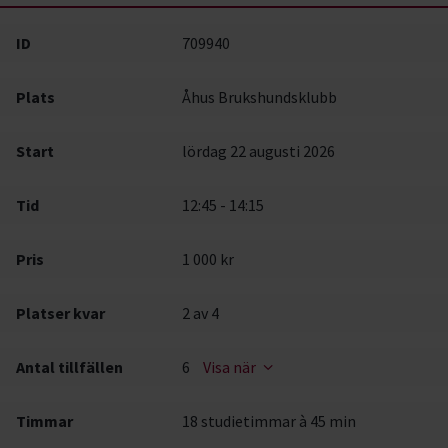
ID
709940
Plats
Åhus Brukshundsklubb
Start
lördag 22 augusti 2026
Tid
12:45 - 14:15
Pris
1 000 kr
Platser kvar
2
av 4
Antal tillfällen
6
Visa när
Timmar
18 studietimmar à 45 min