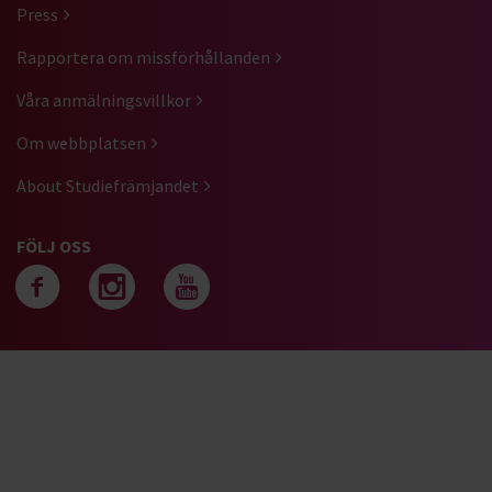
Press
Rapportera om missförhållanden
Våra anmälningsvillkor
Om webbplatsen
About Studiefrämjandet
FÖLJ OSS
Följ oss på facebook
Följ oss på instagra
Följ oss på yout