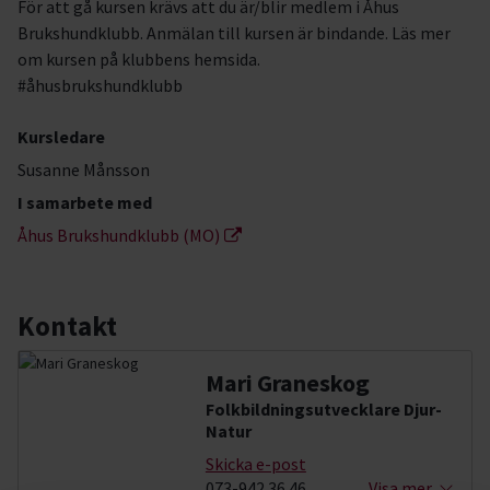
För att gå kursen krävs att du är/blir medlem i Åhus
Brukshundklubb. Anmälan till kursen är bindande. Läs mer
om kursen på klubbens hemsida.
#åhusbrukshundklubb
Kursledare
Susanne Månsson
I samarbete med
Åhus Brukshundklubb (MO)
Kontakt
Mari Graneskog
Folkbildningsutvecklare Djur-
Natur
Skicka e-post
073-942 36 46
Visa mer