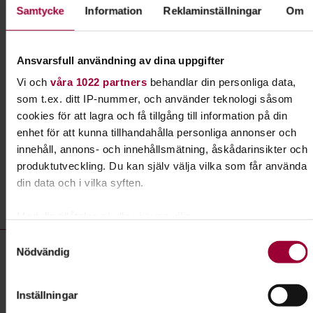
Samtycke
Information
Reklaminställningar
Om
Lydnad för alla hundar
Har du en hund som vill lära sig nya tricks? Gillar
Ansvarsfull användning av dina uppgifter
du att tävla? Prova rallylydnad!
Vi och
våra 1022 partners
behandlar din personliga data,
som t.ex. ditt IP-nummer, och använder teknologi såsom
Läs mer om ämnet
cookies för att lagra och få tillgång till information på din
enhet för att kunna tillhandahålla personliga annonser och
innehåll, annons- och innehållsmätning, åskådarinsikter och
produktutveckling. Du kan själv välja vilka som får använda
Liknande kurser inom
Lydnad
i
din data och i vilka syften.
Skåne län
Med din tillåtelse skulle vi även vilja:
Samla in information om din geografiska plats som
Lydnad- kurser, studiecirklar & evenemang (33 rader)
Samtyckesval
Studiecirkel/kurs:
Lydnad och aktiviteter i utmanande
Nödvändig
kan ha en noggrannhet på upp till flera meter
miljöer med din hund
Identifiera din enhet genom att aktivt skanna den för
specifika kännetecken (fingeravtryck)
Plats
Simrishamn
Inställningar
Ta reda på mer om hur dina personliga uppgifter behandlas