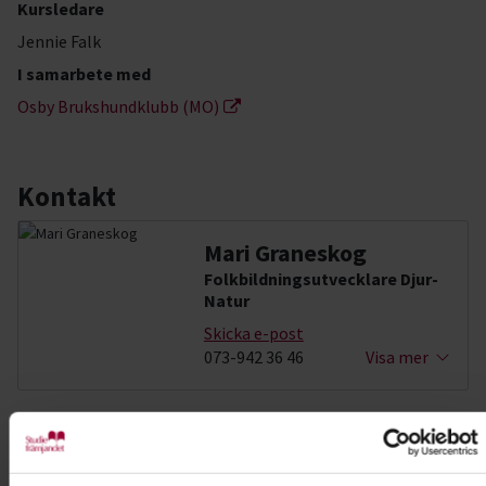
Kursledare
Jennie Falk
I samarbete med
Osby Brukshundklubb (MO)
Kontakt
Mari Graneskog
Folkbildningsutvecklare Djur-
Natur
Skicka e-post
073-942 36 46
Visa mer
Dela:
Facebook
LinkedIn
E-mail