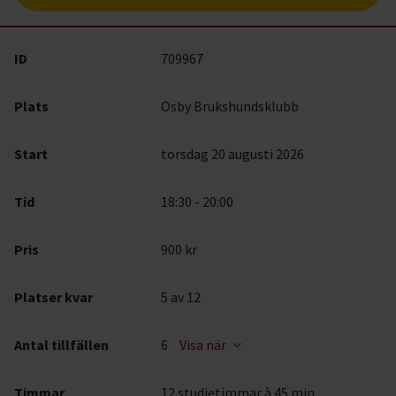
ID
709967
Plats
Osby Brukshundsklubb
Start
torsdag 20 augusti 2026
Tid
18:30 - 20:00
Pris
900 kr
Platser kvar
5
av 12
Antal tillfällen
6
Visa när
Timmar
12 studietimmar à 45 min