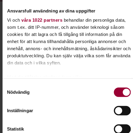
Ansvarsfull användning av dina uppgifter
Men många svenska vatten är idag kraftigt påverkade av
Vi och
våra 1022 partners
behandlar din personliga data,
mänskliga aktiviteter som övergödning, vattenkraft,
som t.ex. ditt IP-nummer, och använder teknologi såsom
utsläpp av miljögifter etc. Mia Svedäng, PhD,
cookies för att lagra och få tillgång till information på din
sötvattenexpert vid Sveriges Naturskyddsförening talar om
enhet för att kunna tillhandahålla personliga annonser och
hur våra vatten egentligen mår? Och vad behöver göras för
innehåll, annons- och innehållsmätning, åskådarinsikter och
att fisk och andra djur ska trivas, alla ska kunna bada och
produktutveckling. Du kan själv välja vilka som får använda
vattnet vara fritt från övergödande ämnen och miljögifter?
din data och i vilka syften.
Medarrangör: Samverkan för Hanöbukten och
Med din tillåtelse skulle vi även vilja:
Regionmuseet, Studiefrämjandet
Samla in information om din geografiska plats som
Samtyckesval
Anmälan
senast 31 jan till Regionmuseets kalender:
Nödvändig
kan ha en noggrannhet på upp till flera meter
https://regionmuseet.se/kalender/
Identifiera din enhet genom att aktivt skanna den för
Kostnad
: gratis.
specifika kännetecken (fingeravtryck)
Inställningar
Kontakt
: Anita Gunnarsson 0767-63 84 48
Ta reda på mer om hur dina personliga uppgifter behandlas
och ställ in dina preferenser i
detaljsektionen
. Du kan
I samarbete med
Statistik
ändra eller dra tillbaka ditt samtycke när som helst från