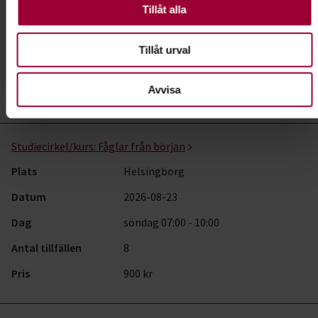
valbara.
Tillåt alla
Datum
2026-08-22
Dag
lördag 08:00 - 11:00
Tillåt urval
Antal tillfällen
0
Avvisa
Pris
Gratis
Studiecirkel/kurs:
Fåglar från början
Plats
Helsingborg
Datum
2026-08-23
Dag
söndag 07:00 - 10:00
Antal tillfällen
8
Pris
900 kr