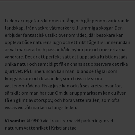
Leden är ungefär 5 kilometer lång och går genom varierande
landskap, från vackra våtmarker till lummiga skogar. Den
erbjuder fantastisk utsikt över området, där besökare kan
uppleva både naturens lugn och ett rikt fågelliv. Linnerundan
är väl markerad och passar både nybörjare och mer erfarna
vandrare. Det är ett perfekt sätt att upptäcka Kristianstads
unika natur och samtidigt få en chans att observera det rika
djurlivet. På Linnerundan kan man ibland se fåglar som
kungsfiskare och bläsänder, som trivs i de stora
vattenområdena. Fiskgjuse kan också ses kretsa ovanför,
särskilt om man har tur. Om du är uppmärksam kan du även
få en glimt av storspov, och höra vattenrallen, som ofta
vistas vid våtmarkerna längs leden.
Vi samlas
kl 08:00 vid träuttrarna vid parkeringen vid
naturum Vattenriket i Kristianstad