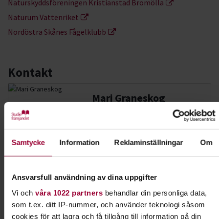
Naturskyddsföreningen Kristianstad Bromölla
Naturum Vattenriket
Nordöstra Skånes Fågelklubb
Kontakt
Mari Graneskog
Folkbildningsutvecklare Djur-
Natur
Skicka e-post
Samtycke
Information
Reklaminställningar
Om
073-942 36 46
Visa mer
Ansvarsfull användning av dina uppgifter
Dela:
Facebook
LinkedIn
E-mail
Vi och
våra 1022 partners
behandlar din personliga data,
som t.ex. ditt IP-nummer, och använder teknologi såsom
cookies för att lagra och få tillgång till information på din
Följ med på utflykt