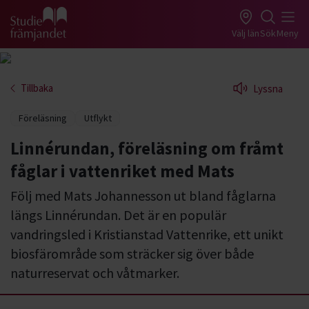
Gå till studiefrämjandets startsida
Välj län
Sök
Meny
Tillbaka
Lyssna
Föreläsning
Utflykt
Linnérundan, föreläsning om fråmt
fåglar i vattenriket med Mats
Följ med Mats Johannesson ut bland fåglarna
längs Linnérundan. Det är en populär
vandringsled i Kristianstad Vattenrike, ett unikt
biosfärområde som sträcker sig över både
naturreservat och våtmarker.