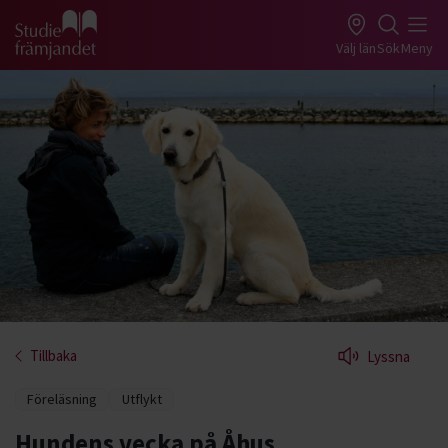
Gå till studiefrämjandets startsida
Välj län
Sök
Meny
Tillbaka
Lyssna
Föreläsning
Utflykt
Hundens vecka på Åhus