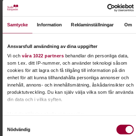
#hundensvecka
#åhusbrukshundklubb
https://www.studieframjandet.se/samarbeta-med-
oss/hundensvecka37/
Samtycke
Information
Reklaminställningar
Om
I samarbete med
Åhus Brukshundklubb (MO)
Ansvarsfull användning av dina uppgifter
Vi och
våra 1022 partners
behandlar din personliga data,
som t.ex. ditt IP-nummer, och använder teknologi såsom
Kontakt
cookies för att lagra och få tillgång till information på din
enhet för att kunna tillhandahålla personliga annonser och
Mari Graneskog
innehåll, annons- och innehållsmätning, åskådarinsikter och
produktutveckling. Du kan själv välja vilka som får använda
Folkbildningsutvecklare Djur-
Natur
din data och i vilka syften.
Skicka e-post
Med din tillåtelse skulle vi även vilja:
073-942 36 46
Visa mer
Samla in information om din geografiska plats som
Samtyckesval
Nödvändig
kan ha en noggrannhet på upp till flera meter