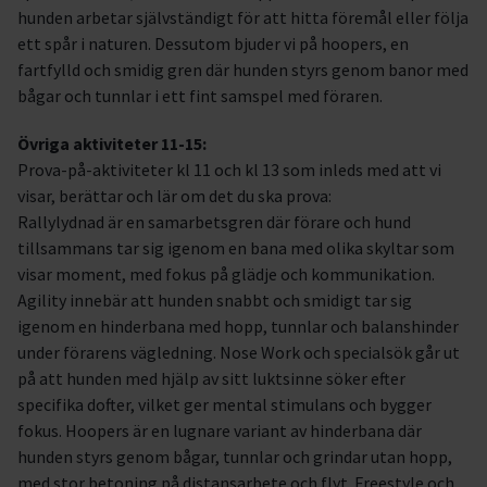
hunden arbetar självständigt för att hitta föremål eller följa
ett spår i naturen. Dessutom bjuder vi på hoopers, en
fartfylld och smidig gren där hunden styrs genom banor med
bågar och tunnlar i ett fint samspel med föraren.
Övriga aktiviteter 11-15:
Prova-på-aktiviteter kl 11 och kl 13 som inleds med att vi
visar, berättar och lär om det du ska prova:
Rallylydnad är en samarbetsgren där förare och hund
tillsammans tar sig igenom en bana med olika skyltar som
visar moment, med fokus på glädje och kommunikation.
Agility innebär att hunden snabbt och smidigt tar sig
igenom en hinderbana med hopp, tunnlar och balanshinder
under förarens vägledning. Nose Work och specialsök går ut
på att hunden med hjälp av sitt luktsinne söker efter
specifika dofter, vilket ger mental stimulans och bygger
fokus. Hoopers är en lugnare variant av hinderbana där
hunden styrs genom bågar, tunnlar och grindar utan hopp,
med stor betoning på distansarbete och flyt. Freestyle och