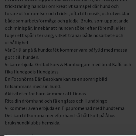
trickträning handlar om kreativt samspel där hund och
förare utför rörelser och tricks, ofta till musik, och utvecklar
både samarbetsförmåga och glädje. Bruks, som uppletande
och minispår, innebär att hunden söker efter föremål eller
följer ett spår i terräng, vilket tränar både nosarbete och
uthållighet.
Vår Grill är på & hundcafét kommer vara påfylld med massa
gott till hunden.
Vi kan erbjuda: Grillad korv & Hamburgare med bröd Kaffe och
fika Hundgodis Hundglass
En Fotohörna Där Besökare kan ta en somrig bild
tillsammans med sin hund.
Aktiviteter för barn kommer att finnas.
Rita din drömhund och få en glass och Hundbingo
Vi kommer även erbjuda en Tipspromenad med hundtema
Det kan tillkomma mer efterhand så håll koll på Åhus
brukshundklubbs hemsida.