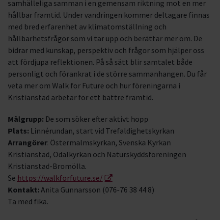
samhälleliga samman i en gemensam riktning mot en mer
hållbar framtid. Under vandringen kommer deltagare finnas
med bred erfarenhet av klimatomställning och
hållbarhetsfrågor som vi tar upp och berättar mer om. De
bidrar med kunskap, perspektiv och frågor som hjälper oss
att fördjupa reflektionen. På så sätt blir samtalet både
personligt och förankrat i de större sammanhangen. Du får
veta mer om Walk for Future och hur föreningarna i
Kristianstad arbetar för ett bättre framtid.
Målgrupp:
De som söker efter aktivt hopp
Plats:
Linnérundan, start vid Trefaldighetskyrkan
Arrangörer
: Östermalmskyrkan, Svenska Kyrkan
Kristianstad, Odalkyrkan och Naturskyddsföreningen
Kristianstad-Bromölla.
Se
https://walkforfuture.se/
Kontakt:
Anita Gunnarsson (076-76 38 44 8)
Ta med fika.