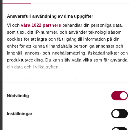
Kontakt
Mari Graneskog
Ansvarsfull användning av dina uppgifter
Folkbildningsutvecklare Djur-
Vi och
våra 1022 partners
behandlar din personliga data,
Natur
som t.ex. ditt IP-nummer, och använder teknologi såsom
Skicka e-post
cookies för att lagra och få tillgång till information på din
073-942 36 46
Visa mer
enhet för att kunna tillhandahålla personliga annonser och
innehåll, annons- och innehållsmätning, åskådarinsikter och
produktutveckling. Du kan själv välja vilka som får använda
din data och i vilka syften.
Dela:
Facebook
LinkedIn
E-mail
Med din tillåtelse skulle vi även vilja:
Omställning
Samla in information om din geografiska plats som
Samtyckesval
Nödvändig
kan ha en noggrannhet på upp till flera meter
Identifiera din enhet genom att aktivt skanna den för
Ställ om och förbättra din livskvalitet. Se över hur
specifika kännetecken (fingeravtryck)
du lever, äter, reser och bor. Små uppoffringar kan
Inställningar
göra stor skillnad för miljön och klimatet.
Ta reda på mer om hur dina personliga uppgifter behandlas
och ställ in dina preferenser i
detaljsektionen
. Du kan