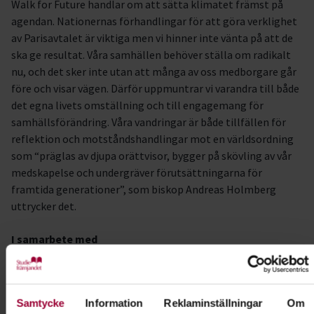
Walk for Future handlar om att sätta klimatet främst på
agendan. Nationernas förhandlingar för att göra verklighet
av Parisavtalet är viktiga men vi hinner inte vänta på att de
ska ge resultat. Våra samhällen behöver ställa om radikalt
nu, och det sker inte utan att många av oss medborgare går
före och visar vägen. Därför uppmuntrar vi varandra till både
det egna livets omställning och till engagemang för
samhällsförändring. Våra vandringar är både tillfällen för
reflektion och motståndshandlingar mot en världsordning
som “präglas av djupa orättvisor, bygger på skövling av vår
medskapelse och undergräver förutsättningarna för
framtida generationer”, som biskop Andreas Holmberg
uttrycker det.
I samarbete med
Naturskyddsföreningen Kristianstad Bromölla
Samtycke
Information
Reklaminställningar
Om