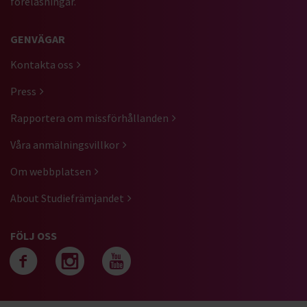
föreläsningar.
GENVÄGAR
Kontakta oss
Press
Rapportera om missförhållanden
Våra anmälningsvillkor
Om webbplatsen
About Studiefrämjandet
FÖLJ OSS
Följ oss på facebook
Följ oss på instagra
Följ oss på yout