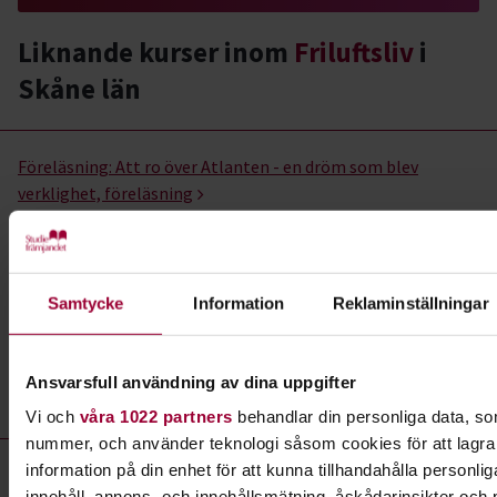
Liknande kurser inom
Friluftsliv
i
Skåne län
Friluftsliv- kurser, studiecirklar & evenemang (9 rader)
Föreläsning:
Att ro över Atlanten - en dröm som blev
verklighet, föreläsning
Plats
Kristianstad
Datum
2026-09-22
Samtycke
Information
Reklaminställningar
Dag
tisdag 18:00 - 20:00
Antal tillfällen
0
Ansvarsfull användning av dina uppgifter
Pris
100 kr
Vi och
våra 1022 partners
behandlar din personliga data, som
nummer, och använder teknologi såsom cookies för att lagra oc
information på din enhet för att kunna tillhandahålla personl
Föreläsning:
Föreläsning och bildvisning med Brutus
innehåll, annons- och innehållsmätning, åskådarinsikter och 