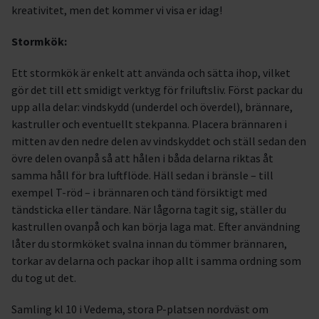
kreativitet, men det kommer vi visa er idag!
Stormkök:
Ett stormkök är enkelt att använda och sätta ihop, vilket
gör det till ett smidigt verktyg för friluftsliv. Först packar du
upp alla delar: vindskydd (underdel och överdel), brännare,
kastruller och eventuellt stekpanna. Placera brännaren i
mitten av den nedre delen av vindskyddet och ställ sedan den
övre delen ovanpå så att hålen i båda delarna riktas åt
samma håll för bra luftflöde. Häll sedan i bränsle – till
exempel T-röd – i brännaren och tänd försiktigt med
tändsticka eller tändare. När lågorna tagit sig, ställer du
kastrullen ovanpå och kan börja laga mat. Efter användning
låter du stormköket svalna innan du tömmer brännaren,
torkar av delarna och packar ihop allt i samma ordning som
du tog ut det.
Samling kl 10 i Vedema, stora P-platsen nordväst om