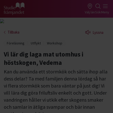
Gå till studiefrämjandets startsida
Välj län
Sök
Meny
Tillbaka
Lyssna
Föreläsning
Utflykt
Workshop
Vi lär dig laga mat utomhus i
höstskogen, Vedema
Kan du använda ett stormkök och sätta ihop alla
dess delar? Ta med familjen denna lördag så har
vi flera stormkök som bara väntar på just dig! Vi
vill lära dig göra friluftsliv enkelt och gott. Under
vandringen håller vi utkik efter skogens smaker
och samlar in ätliga svampar och bär innan