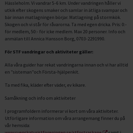
Hässleholm. Vi vandrar 5-6 km. Under vandringen håller vi
utkik efter skogens smaker och samlar in ätliga svampar och
bär innan matlagningen börjar. Matlagning på stormkök.
Skogen och vi står för råvarorna. Ta med egen dricka. Pris: 0:-
för medlem, 50:- för icke medlem. Max 20 personer. Info och
anmälan till Annica Hansson Borg, 0703-2291990.
För STF vandringar och aktiviteter gäller:
Alla våra guider har rekat vandringarna innan och vi har alltid
en "sisteman"och Första-hjälpenkit.
Ta med fika, kläder efter väder, ev kikare.
Samåkning och info om aktiviteter
I programfoldern informerar vi kort om våra aktiviteter.
Utförligare information om våra arrangemang finner du på
vår hemsida:
www.svenskaturistforeningen.se/stfostraskane
samt i