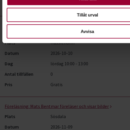
Pris
Gratis
Tillåt urval
Föreläsning:
Vi lär dig laga mat utomhus i höstskogen,
Avvisa
Vedema
Plats
Hässleholm
Datum
2026-10-10
Dag
lördag 10:00 - 13:00
Antal tillfällen
0
Pris
Gratis
Föreläsning:
Mats Bentmar föreläser och visar bilder
Plats
Sösdala
Datum
2026-11-09