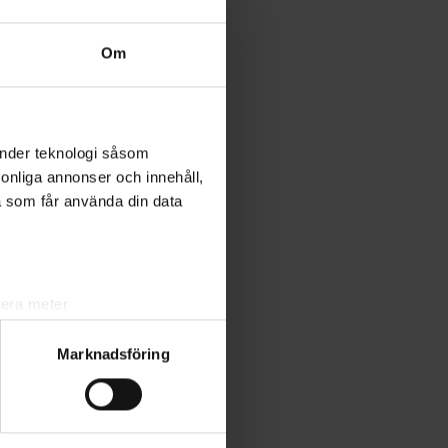
Om
änder teknologi såsom
pen/
rsonliga annonser och innehåll,
a som får använda din data
lera meter
ryck)
Marknadsföring
ljsektionen
. Du kan ändra
ats. Vissa kakor är