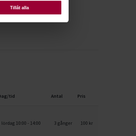
Tillåt alla
Dag/tid
Antal
Pris
lördag 10:00 - 14:00
3 gånger
100 kr