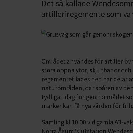
Det så kallade Wendesområ
artilleriregemente som var
Området användes för artilleriöv
stora öppna ytor, skjutbanor och et
regementet lades ned har delar a
naturområden, där spåren av den
tydliga. Idag fungerar området so
marker kan få nya värden för frilu
Samling kl 10.00 vid gamla A3-vak
Norra Åsum/slutstation Wendesgym