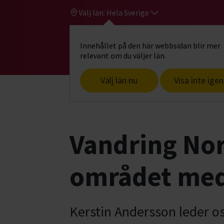
Välj län:
Hela Sverige
Innehållet på den här webbsidan blir mer
Hi
Gå till studiefrämjandets startsid
relevant om du väljer län.
Välj län nu
Visa inte igen
Start
Hitta intresse
Djur & natur
V
Vandring Nor
området med
Kerstin Andersson leder o