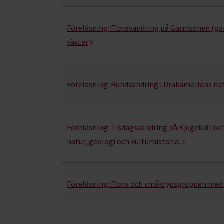
Föreläsning:
Floravandring på Garnisonen (g
växter
Föreläsning:
Rundvandring i Drakamöllans na
Föreläsning:
Tisdagsvandring på Kjugekull oc
natur, geologi och kulturhistoria.
Föreläsning:
Flora och småkrypsgruppen med 