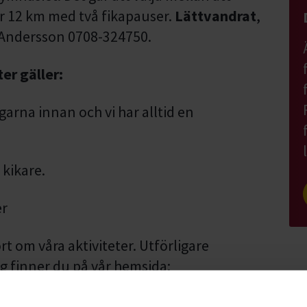
r 12 km med två fikapauser.
Lättvandrat
,
n Andersson 0708-324750.
er gäller:
garna innan och vi har alltid en
 kikare.
er
t om våra aktiviteter. Utförligare
 finner du på vår hemsida:
/stfostraskane
samt i det nyhetsbrev
d. Du kan även kontakta den som är