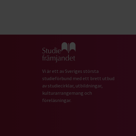
Gå till studiefrämjandets startsida
Vi är ett av Sveriges största
studieförbund med ett brett utbud
av studiecirklar, utbildningar,
kulturarrangemang och
föreläsningar.