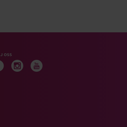
J OSS
Följ oss på facebook
Följ oss på instagram
Följ oss på youtub