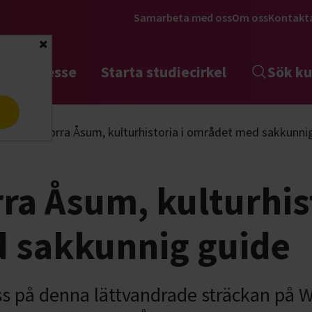
Samarbeta med oss
Om oss
Kontakt
Stäng
tta intresse
Starta studiecirkel
Sök ku
a
andring Norra Åsum, kulturhistoria i området med sakkunni
ra Åsum, kulturhist
 sakkunnig guide
ss på denna lättvandrade sträckan på