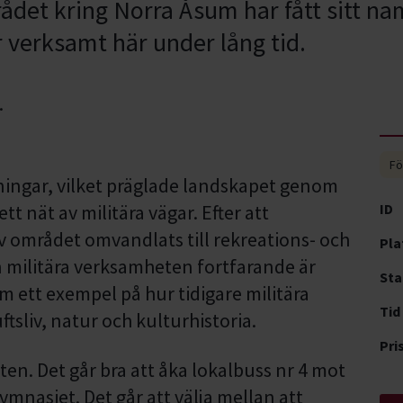
det kring Norra Åsum har fått sitt n
 verksamt här under lång tid.
Fö
ningar, vilket präglade landskapet genom
t nät av militära vägar. Efter att
ID
v området omvandlats till rekreations- och
Pla
 militära verksamheten fortfarande är
Sta
m ett exempel på hur tidigare militära
Tid
ftsliv, natur och kulturhistoria.
Pri
ten. Det går bra att åka lokalbuss nr 4 mot
nasiet. Det går att välja mellan att