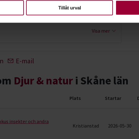
en ska fungera. Andra är valbara.
skog
Tillåt urval
tvecklare Djur-Natur
Visa mer
In
E-mail
nom
Djur & natur
i Skåne län
Plats
Startar
 (117 rader)
fokus insekter och andra
Kristianstad
2026-05-30