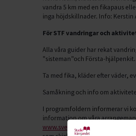
vandra 5 km med en fikapaus elle
inga höjdskillnader. Info: Kersti
För STF vandringar och aktivitet
Alla våra guider har rekat vandrin
"sisteman"och Första-hjälpenkit.
Ta med fika, kläder efter väder, ev
Samåkning och info om aktivitet
I programfoldern informerar vi kor
information om våra arrangemang
www.svenskaturistforeningen.se
som skickas ut en gång per måna