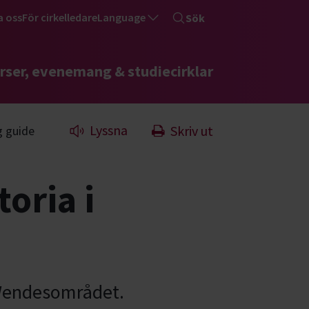
a oss
För cirkelledare
Language
Sök
rser, evenemang & studiecirklar
Lyssna
Skriv ut
g guide
oria i
 Wendesområdet.