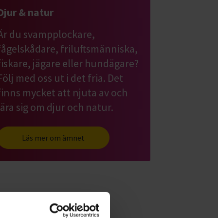
Djur & natur
Är du svampplockare,
fågelskådare, friluftsmänniska,
fiskare, jägare eller hundägare?
Följ med oss ut i det fria. Det
finns mycket att njuta av och
lära sig om djur och natur.
Läs mer om ämnet