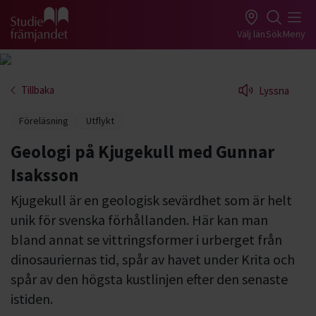
Gå till studiefrämjandets startsida
Välj län
Sök
Meny
Tillbaka
Lyssna
Föreläsning
Utflykt
Geologi på Kjugekull med Gunnar
Isaksson
Kjugekull är en geologisk sevärdhet som är helt
unik för svenska förhållanden. Här kan man
bland annat se vittringsformer i urberget från
dinosauriernas tid, spår av havet under Krita och
spår av den högsta kustlinjen efter den senaste
istiden.