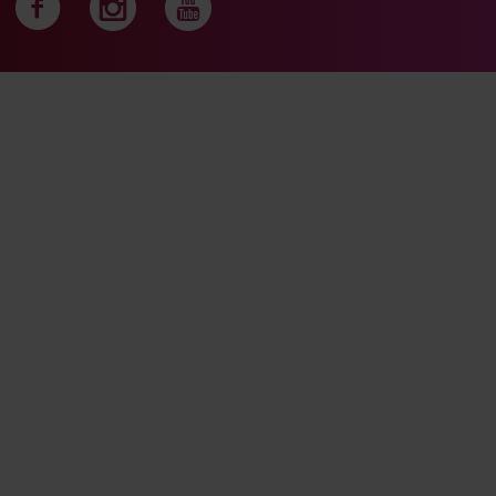
Följ oss på facebook
Följ oss på instagra
Följ oss på yout