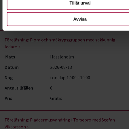
Tillåt urval
Antal tillfällen
0
Pris
Gratis
Avvisa
Föreläsning:
Flora och småkrypsgruppen med sakkunnig
ledare.
Plats
Hässleholm
Datum
2026-08-13
Dag
torsdag 17:00 - 19:00
Antal tillfällen
0
Pris
Gratis
Föreläsning:
Fladdermusvandring i Torsebro med Stefan
Viktorsson