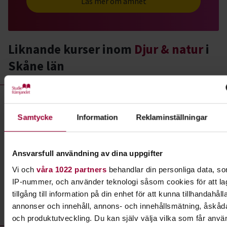
Läs mer om ämnet
Liknande kurser inom
Djur & natur
i
Skåne län
Djur & natur- kurser, studiecirklar & evenemang (116 rader)
Studiecirkel/kurs:
Roliga varelser i sjö och å -fokus
insekter och andra småkryp
Samtycke
Information
Reklaminställningar
Plats
Kristianstad
Datum
2026-05-30
Ansvarsfull användning av dina uppgifter
Dag
lördag 10:00 - 14:00
Vi och
våra 1022 partners
behandlar din personliga data, som
IP-nummer, och använder teknologi såsom cookies för att la
Antal tillfällen
3
tillgång till information på din enhet för att kunna tillhandahål
Pris
100 kr
annonser och innehåll, annons- och innehållsmätning, åskåda
och produktutveckling. Du kan själv välja vilka som får anvä