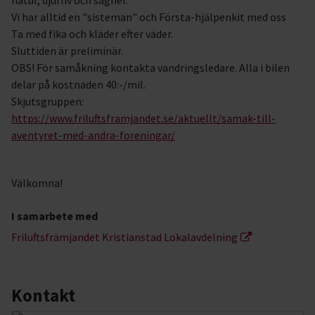
natur, djurliv och sägner.
Vi har alltid en "sisteman" och Första-hjälpenkit med oss
Ta med fika och kläder efter väder.
Sluttiden är preliminär.
OBS! För samåkning kontakta vandringsledare. Alla i bilen
delar på kostnaden 40:-/mil.
Skjutsgruppen:
https://www.friluftsframjandet.se/aktuellt/samak-till-
aventyret-med-andra-foreningar/
Välkomna!
I samarbete med
Friluftsfrämjandet Kristianstad Lokalavdelning
Kontakt