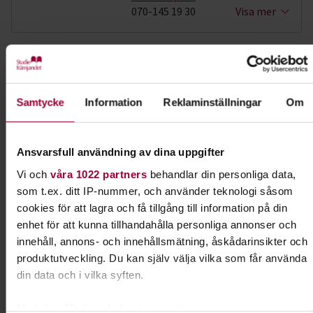
070-145 19 30
Visa mer
Dela:
Facebook
LinkedIn
E-mail
Samtycke
Information
Reklaminställningar
Om
Friluftsliv
Ansvarsfull användning av dina uppgifter
Frilufts- och vildmarksliv är riktigt härligt.
Naturen ger oss många val. Hos oss kan du åka
Vi och
våra 1022 partners
behandlar din personliga data,
långfärdsskridskor, paddla kajak eller göra
som t.ex. ditt IP-nummer, och använder teknologi såsom
inspirerande vandringar.
cookies för att lagra och få tillgång till information på din
enhet för att kunna tillhandahålla personliga annonser och
Läs mer om ämnet
innehåll, annons- och innehållsmätning, åskådarinsikter och
produktutveckling. Du kan själv välja vilka som får använda
din data och i vilka syften.
Liknande kurser inom
Friluftsliv
i
Med din tillåtelse skulle vi även vilja: