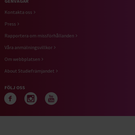
GENVÄGAR
Kontakta oss
Press
Rapportera om missförhållanden
Våra anmälningsvillkor
Om webbplatsen
About Studiefrämjandet
FÖLJ OSS
Följ oss på facebook
Följ oss på instagra
Följ oss på yout