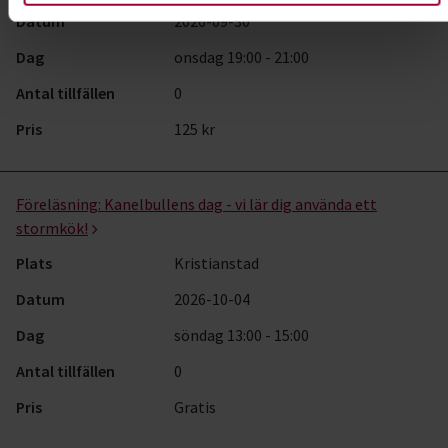
Datum
2026-09-30
Dag
onsdag 19:00 - 21:00
Antal tillfällen
0
Pris
125 kr
Föreläsning:
Kanelbullens dag - vi lär dig använda ett
stormkök!
Plats
Kristianstad
Datum
2026-10-04
Dag
söndag 13:00 - 15:00
Antal tillfällen
0
Pris
Gratis