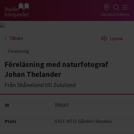
Gå till studiefrämjandets startsida
Välj län
Sök
Meny
Tillbaka
Lyssna
Föreläsning
Föreläsning med naturfotograf
Johan Thelander
Från Skåneland till Zululand
ID
709167
Plats
IOGT-NTO-Gården i Sösdala