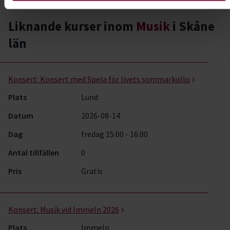
Liknande kurser inom
Musik
i Skåne
län
Musik- kurser, studiecirklar & evenemang (6 rader)
Konsert:
Konsert med Spela för livets sommarkollo
Plats
Lund
Datum
2026-08-14
Dag
fredag 15:00 - 16:00
Antal tillfällen
0
Pris
Gratis
Konsert:
Musik vid Immeln 2026
Plats
Immeln