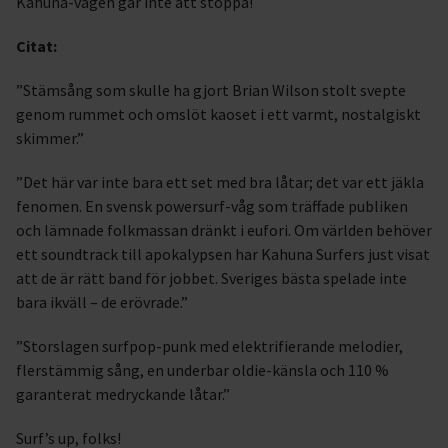
Kahuna-vågen går inte att stoppa!
Citat:
”Stämsång som skulle ha gjort Brian Wilson stolt svepte
genom rummet och omslöt kaoset i ett varmt, nostalgiskt
skimmer.”
”Det här var inte bara ett set med bra låtar; det var ett jäkla
fenomen. En svensk powersurf-våg som träffade publiken
och lämnade folkmassan dränkt i eufori. Om världen behöver
ett soundtrack till apokalypsen har Kahuna Surfers just visat
att de är rätt band för jobbet. Sveriges bästa spelade inte
bara ikväll – de erövrade.”
”Storslagen surfpop-punk med elektrifierande melodier,
flerstämmig sång, en underbar oldie-känsla och 110 %
garanterat medryckande låtar.”
Surf’s up, folks!