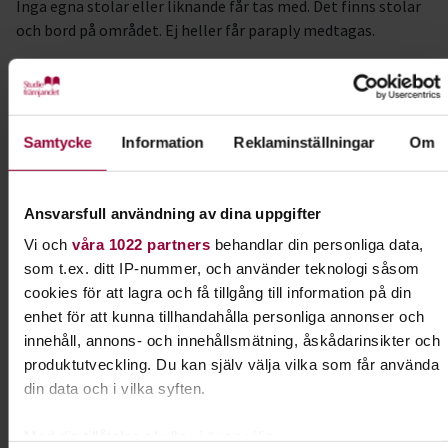
Inga egna stolar eller liknande får tas med. Det finns stolar
och bord på området. Ej heller får paraply medtagas.
Hundar stannar hemma.
Rökning är inte tillåtet på området, ej heller i den
omedelbara närheten av området.
Samtycke
Information
Reklaminställningar
Om
Åldersgräns 18 år.
Ansvarsfull användning av dina uppgifter
Varmt välkomna!
Vi och
våra 1022 partners
behandlar din personliga data,
som t.ex. ditt IP-nummer, och använder teknologi såsom
Mer info och biljetter; norrehus.se
cookies för att lagra och få tillgång till information på din
enhet för att kunna tillhandahålla personliga annonser och
innehåll, annons- och innehållsmätning, åskådarinsikter och
produktutveckling. Du kan själv välja vilka som får använda
Kontakt
din data och i vilka syften.
Anders Nilsson
Med din tillåtelse skulle vi även vilja: