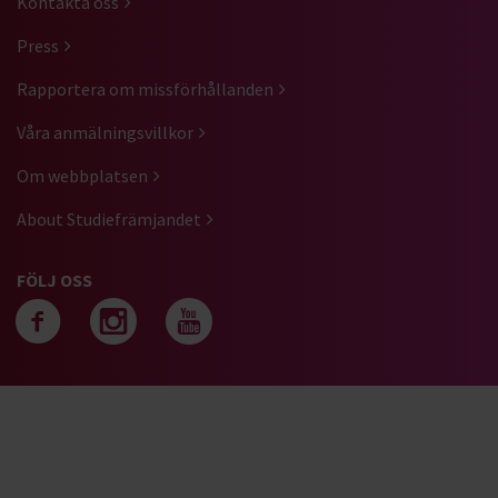
Kontakta oss
Press
Rapportera om missförhållanden
Våra anmälningsvillkor
Om webbplatsen
About Studiefrämjandet
FÖLJ OSS
Följ oss på facebook
Följ oss på instagra
Följ oss på yout