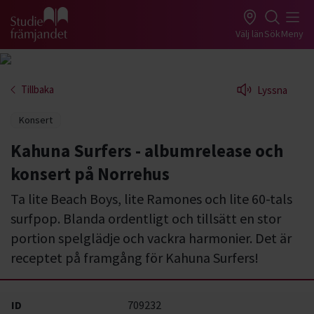
Gå till studiefrämjandets startsida
Välj län
Sök
Meny
Tillbaka
Lyssna
Konsert
Kahuna Surfers - albumrelease och
konsert på Norrehus
Ta lite Beach Boys, lite Ramones och lite 60-tals
surfpop. Blanda ordentligt och tillsätt en stor
portion spelglädje och vackra harmonier. Det är
receptet på framgång för Kahuna Surfers!
ID
709232