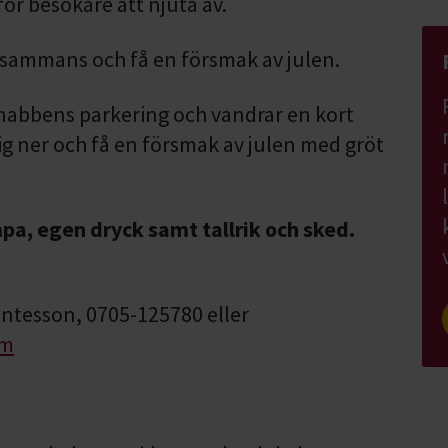
för besökare att njuta av.
illsammans och få en försmak av julen.
kenabbens parkering och vandrar en kort
sig ner och få en försmak av julen med gröt
a, egen dryck samt tallrik och sked.
ntesson, 0705-125780 eller
om