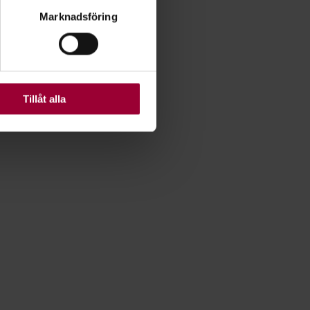
ryck)
Marknadsföring
ljsektionen
. Du kan ändra
ats. Vissa kakor är
Tillåt alla