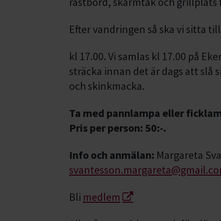
rastbord, skärmtak och grillplats 
Efter vandringen så ska vi sitta t
kl 17.00. Vi samlas kl 17.00 på E
sträcka innan det är dags att slå 
och skinkmacka.
Ta med pannlampa eller ficklamp
Pris per person: 50:-.
Info och anmälan:
Margareta Sva
svantesson.margareta@gmail.c
Bli
medlem