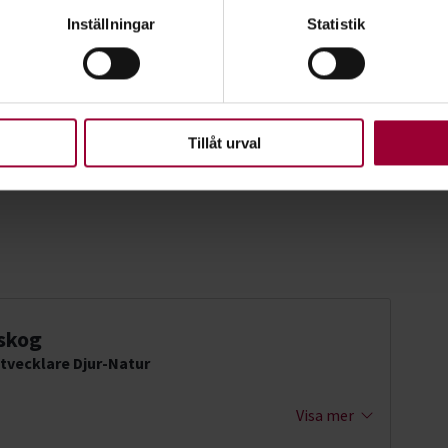
genom att aktivt skanna den för specifika kännetecken (fingeravt
Inställningar
Statistik
rsonliga uppgifter behandlas och ställ in dina preferenser i
deta
ke när som helst från cookie-förklaringen.
en STF Östra Skåne
upplevelse som möjligt använder vi kakor (cookies) på vår webbpl
en ska fungera. Andra är valbara.
Tillåt urval
skog
tvecklare Djur-Natur
Visa mer