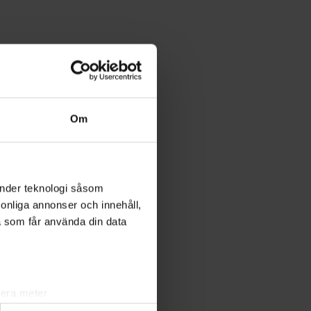
Om
änder teknologi såsom
rsonliga annonser och innehåll,
a som får använda din data
lera meter