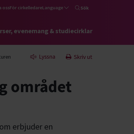
a oss
För cirkelledare
Language
Sök
rser, evenemang & studiecirklar
Lyssna
Skriv ut
turen
ng området
som erbjuder en