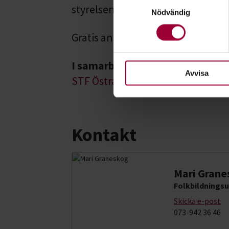
Samtyckesval
Identifiera din enhet 
styrelsen.
Nödvändig
Ta reda på mer om hur dina pe
eller dra tillbaka ditt samtyc
Gratis anslutning till
Skjutsgrupp
För att du ska få en så bra 
I samarbete med
nödvändiga för att webbplats
Avvisa
STF Östra Skåne
Kontakt
Mari Grane
Folkbildningsu
Skicka e-post
073-942 36 46