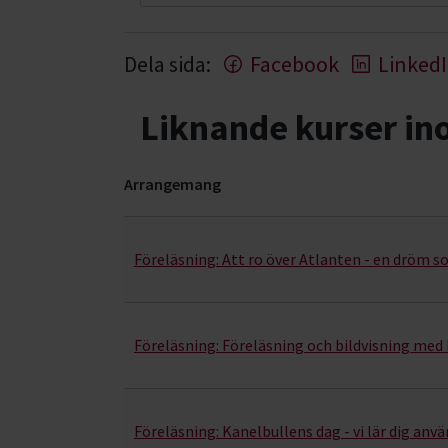
Dela sida:
Facebook
Linked
Liknande kurser i
Arrangemang
Friluftsliv- kurser, studiecirklar & evenemang (9
Föreläsning:
Att ro över Atlanten - en dröm s
Föreläsning:
Föreläsning och bildvisning med
Föreläsning:
Kanelbullens dag - vi lär dig anv