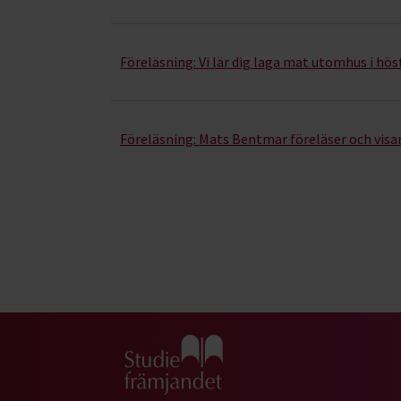
Föreläsning:
Vi lär dig laga mat utomhus i h
Föreläsning:
Mats Bentmar föreläser och visar
Gå till studiefrämjandets startsida