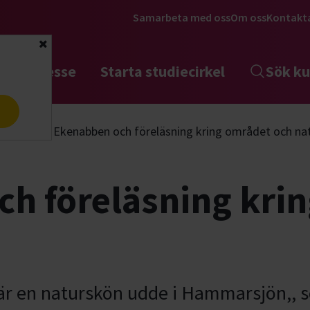
Samarbeta med oss
Om oss
Kontakt
Stäng
tta intresse
Starta studiecirkel
Sök ku
a
riluftsliv
Ekenabben och föreläsning kring området och na
h föreläsning kri
är en naturskön udde i Hammarsjön,, 