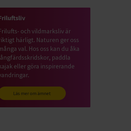
Friluftsliv
Frilufts- och vildmarksliv är
riktigt härligt. Naturen ger oss
många val. Hos oss kan du åka
långfärdsskridskor, paddla
kajak eller göra inspirerande
vandringar.
Läs mer om ämnet