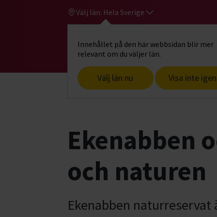
Välj län:
Hela Sverige
Innehållet på den här webbsidan blir mer
Hi
Gå till studiefrämjandets startsid
relevant om du väljer län.
Välj län nu
Visa inte igen
Start
Hitta intresse
Djur & natur
F
Ekenabben oc
och naturen
​Ekenabben naturreservat 