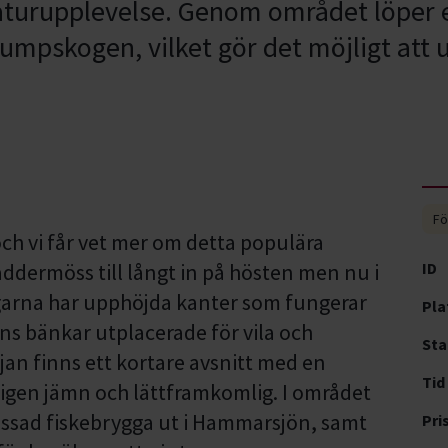
aturupplevelse. Genom området löper e
sumpskogen, vilket gör det möjligt att 
Fö
ch vi får vet mer om detta populära
addermöss till långt in på hösten men nu i
ID
ngarna har upphöjda kanter som fungerar
Pla
nns bänkar utplacerade för vila och
Sta
jan finns ett kortare avsnitt med en
Tid
stigen jämn och lättframkomlig. I området
assad fiskebrygga ut i Hammarsjön, samt
Pri