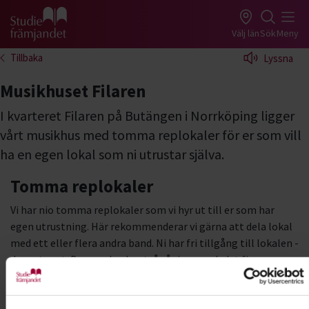
Gå till studiefrämjandets startsida
Välj län
Sök
Meny
Tillbaka
Lyssna
Musikhuset Filaren
I kvarteret Filaren på Butängen i Norrköping ligger
vårt musikhus med tomma replokaler för er som vill
ha en egen lokal som ni utrustar själva.
Tomma replokaler
Vi har nio tomma replokaler som vi hyr ut till er som har
egen utrustning. Här rekommenderar vi gärna att dela lokal
med ett eller flera andra band. Ni har fri tillgång till lokalen -
dygnet runt. Byggnaden har två våningar och det finns en
mindre hiss till andra våningen. Det finns larm i varje rum
samt pentry/kök/toaletter på varje våning.