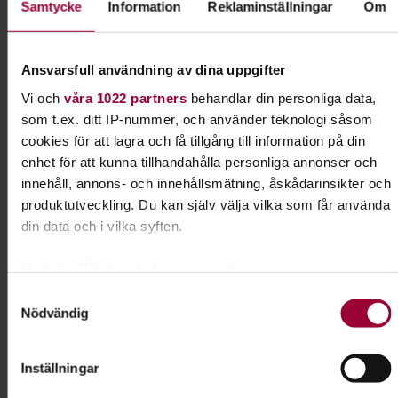
Samtycke
Information
Reklaminställningar
Om
Priser
Replokaler mellan 10-30 kvadratmeter.
Ansvarsfull användning av dina uppgifter
Pris mellan 1000kr-3000/månad.
Vi och
våra 1022 partners
behandlar din personliga data,
Starta en studiecirkel
som t.ex. ditt IP-nummer, och använder teknologi såsom
cookies för att lagra och få tillgång till information på din
För att få tillgång till våra lokaler behöver ni starta en
enhet för att kunna tillhandahålla personliga annonser och
studiecirkel hos Studiefrämjandet. Då kan vi även hjälpa er
innehåll, annons- och innehållsmätning, åskådarinsikter och
andra saker som coachning, spelningar, utrustning,
produktutveckling. Du kan själv välja vilka som får använda
seminarier m.m. Hör av er till oss så berättar vi mera.
din data och i vilka syften.
Adress
Med din tillåtelse skulle vi även vilja:
Vulkangatan 3, Norrköping
Samla in information om din geografiska plats som
Samtyckesval
Nödvändig
kan ha en noggrannhet på upp till flera meter
Kontakt
Identifiera din enhet genom att aktivt skanna den för
specifika kännetecken (fingeravtryck)
Inställningar
Ta reda på mer om hur dina personliga uppgifter behandlas