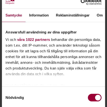
Kunskapsunderlag om segregation i Finspångs
kommun efter kartläggning genom Delmos projekt
2021/22
(Urban & Utveckling)
Samtycke
Information
Reklaminställningar
Om
Vad hindrar skolbarn i Sverige från att vara i skolan?
(Ina Nyberg, socionom)
Ansvarsfull användning av dina uppgifter
Kulturkartan – är Sverige verkligen landet lagom?
Vi och
våra 1022 partners
behandlar din personliga data,
(Anna Ahlstedt, Studiefrämjandet Östergötland)
som t.ex. ditt IP-nummer, och använder teknologi såsom
cookies för att lagra och få tillgång till information på din
Om Kulturkartan
enhet för att kunna tillhandahålla personliga annonser och
Kulturkartan görs av World Values Survey. Den är baserad på
innehåll, annons- och innehållsmätning, åskådarinsikter
ett urval frågor och ger en sammanfattande bild av hur olika
och produktutveckling. Du kan själv välja vilka som får
länder i världen placerar sig utifrån medborgarnas svar på
använda din data och i vilka syften.
ett antal frågor rörande värderingar.
Med din tillåtelse skulle vi även vilja:
Om Centralen
Samla in information om din geografiska plats
Samtyckesval
På mötesplatsen Centralen skapar vi kunskaps- och
Nödvändig
som kan ha en noggrannhet på upp till flera meter
erfarenhetsutbyten genom möten, utbildning, information
Identifiera din enhet genom att aktivt skanna den
och samtal mellan Finspångs kommuns invånare. I