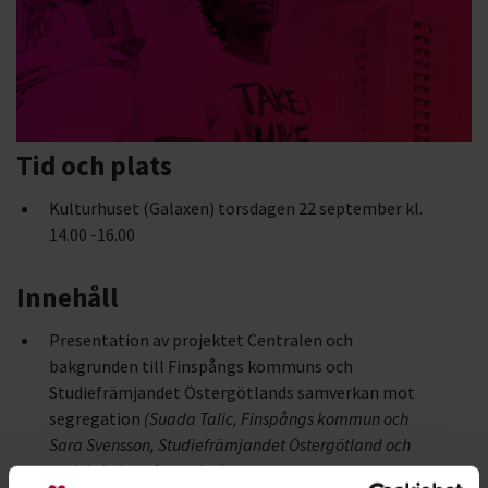
Tid och plats
Kulturhuset (Galaxen) torsdagen 22 september kl.
14.00 -16.00
Innehåll
Presentation av projektet Centralen och
bakgrunden till Finspångs kommuns och
Studiefrämjandet Östergötlands samverkan mot
segregation
(Suada Talic, Finspångs kommun och
Sara Svensson, Studiefrämjandet Östergötland och
projektledare Centralen)