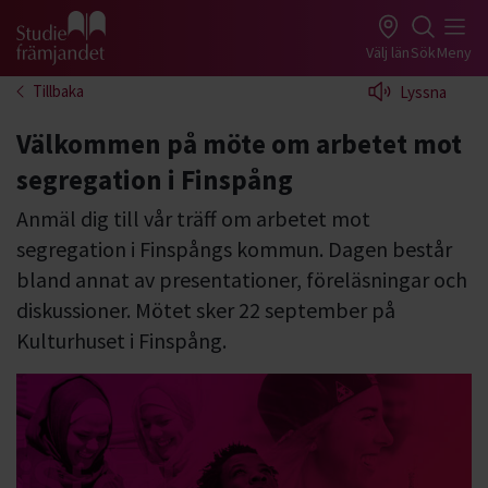
Gå till studiefrämjandets startsida
Välj län
Sök
Meny
Tillbaka
Lyssna
Välkommen på möte om arbetet mot
segregation i Finspång
Anmäl dig till vår träff om arbetet mot
segregation i Finspångs kommun. Dagen består
bland annat av presentationer, föreläsningar och
diskussioner. Mötet sker 22 september på
Kulturhuset i Finspång.