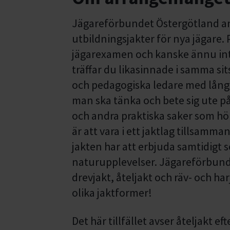
Jägareförbundet Östergötland ano
utbildningsjakter för nya jägare. 
jägarexamen och kanske ännu inte 
träffar du likasinnade i samma sit
och pedagogiska ledare med lång e
man ska tänka och bete sig ute på
och andra praktiska saker som hör
är att vara i ett jaktlag tillsam
jakten har att erbjuda samtidigt 
naturupplevelser. Jägareförbunde
drevjakt, åteljakt och räv- och ha
olika jaktformer!
Det här tillfället avser åteljakt eft