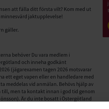
sen att fälla ditt första vilt? Kom med ut
 minnesvärd jaktupplevelse!
rn gäller.
kterna behöver Du vara medlem i
tergötland och inneha godkänt
r 2026 (jägarexamen tagen 2026 motsvarar
ha ett eget vapen eller en handledare med
tta meddelas vid anmälan. Behövs hjälp av
pa till, men ta kontakt innan i god tid genom
önsson). Är du inte bosatt i Östergötland
nmäla dig och hamnar då på en reservlista