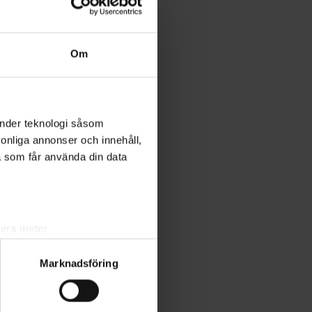
Om
änder teknologi såsom
rsonliga annonser och innehåll,
a som får använda din data
lera meter
ryck)
Marknadsföring
ljsektionen
. Du kan ändra