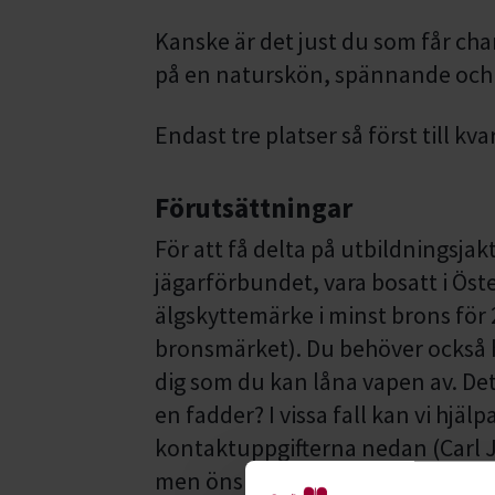
Kanske är det just du som får chan
på en naturskön, spännande och
Endast tre platser så först till kva
Förutsättningar
För att få delta på utbildningsja
jägarförbundet, vara bosatt i Ös
älgskyttemärke i minst brons fö
bronsmärket). Du behöver också 
dig som du kan låna vapen av. De
en fadder? I vissa fall kan vi hjäl
kontaktuppgifterna nedan (Carl J
men önskar vara med så kan du a