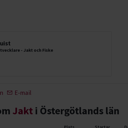
uist
tvecklare - Jakt och Fiske
In
E-mail
nom
Jakt
i Östergötlands län
Plats
Startar
D