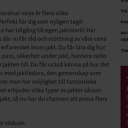
Tid
rdnar varje år flera olika
Perfekt för dig som nyligen tagit
Pri
har tillgång till egen jaktmark! Här
Ant
s där ni får råd och stöttning av våra vana
till
rfarenhet inom jakt. Du får lära dig hur
Ti
 pass, säkerhet under jakt, hantera radio
 jakten till. Du får också känna på hur det
mans med jaktledare, den gemenskap som
som man har möjlighet till fantastiska
t erbjuder olika typer av jakter såsom
rjakt, så nu har du chansen att prova flera
er vildsvin.