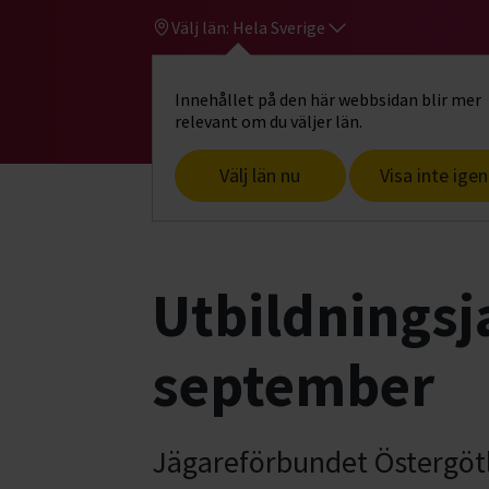
Välj län:
Hela Sverige
Innehållet på den här webbsidan blir mer
Hi
Gå till studiefrämjandets startsid
relevant om du väljer län.
Välj län nu
Visa inte igen
Start
Hitta intresse
Jakt & fiske
J
Utbildningsja
september
Jägareförbundet Östergöt