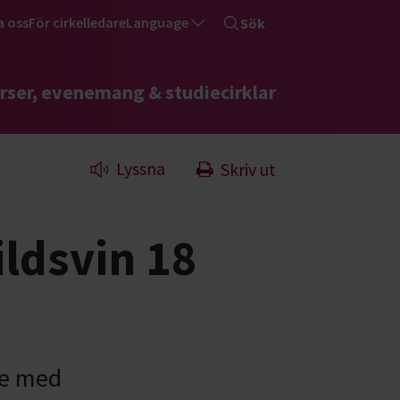
a oss
För cirkelledare
Language
Sök
rser, evenemang & studiecirklar
Lyssna
Skriv ut
ildsvin 18
re med