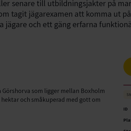
er senare till utbildningsjakter på m
som tagit jägarexamen att komma ut på 
 jägare och ett gäng erfarna funktionä
n Görshorva som ligger mellan Boxholm
St
60 hektar och småkuperad med gott om
ID
Pla
t
Sta