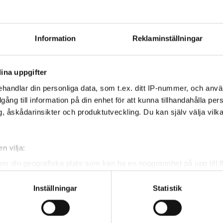
s.
Information
Reklaminställningar
rov älgbanan innevarande år.
ina uppgifter
handlar din personliga data, som t.ex. ditt IP-nummer, och anv
illgång till information på din enhet för att kunna tillhandahålla pe
 år)
, åskådarinsikter och produktutveckling. Du kan själv välja vilk
n vilja:
nst två veckor innan jakttillfället,
om din geografiska plats som kan ha en noggrannhet på upp till f
ll avgift.
genom att aktivt skanna den för specifika kännetecken (fingeravt
Inställningar
Statistik
rsonliga uppgifter behandlas och ställ in dina preferenser i
deta
ke när som helst från cookie-förklaringen.