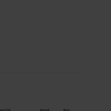
ag/tid
Antal
Pris