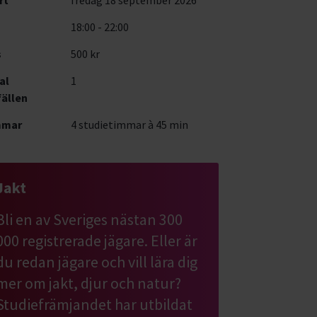
18:00 - 22:00
s
500 kr
al
1
fällen
mmar
4 studietimmar à 45 min
Jakt
Bli en av Sveriges nästan 300
000 registrerade jägare. Eller är
du redan jägare och vill lära dig
mer om jakt, djur och natur?
Studiefrämjandet har utbildat