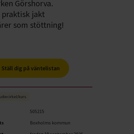
arken Görshorva.
praktisk jakt
rer som stöttning!
Ställ dig på väntelistan
udiecirkel/kurs
505215
ts
Boxholms kommun
rt
fredag 18 september 2026