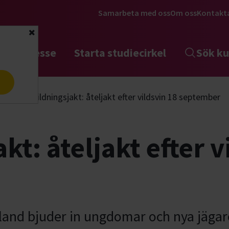
Samarbeta med oss
Om oss
Kontakt
Stäng
tta intresse
Starta studiecirkel
Sök ku
a
akt
Utbildningsjakt: åteljakt efter vildsvin 18 september
kt: åteljakt efter v
land bjuder in ungdomar och nya jäga