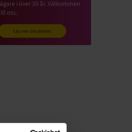
jägare i över 30 år. Välkommen
till oss.
Läs mer om ämnet