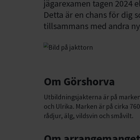
jägarexamen tagen 2024 ell
Detta är en chans för dig 
tillsammans med andra nya
Om Görshorva
Utbildningsjakterna är på marke
och Ulrika. Marken är på cirka 7
rådjur, älg, vildsvin och småvilt.
Om arrangemange