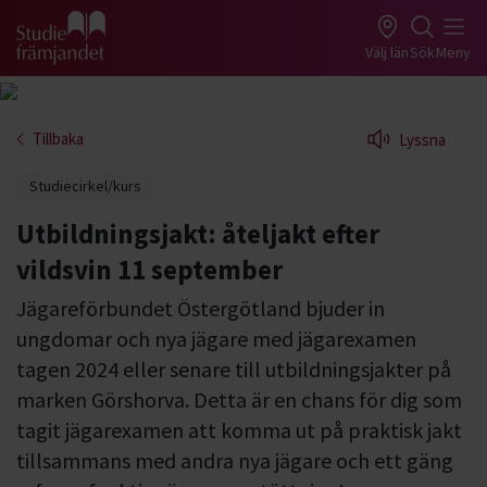
Gå till studiefrämjandets startsida
Välj län
Sök
Meny
Tillbaka
Lyssna
Studiecirkel/kurs
Utbildningsjakt: åteljakt efter
vildsvin 11 september
Jägareförbundet Östergötland bjuder in
ungdomar och nya jägare med jägarexamen
tagen 2024 eller senare till utbildningsjakter på
marken Görshorva. Detta är en chans för dig som
tagit jägarexamen att komma ut på praktisk jakt
tillsammans med andra nya jägare och ett gäng